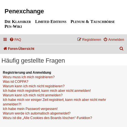
Penexchange
Die Klassiker
Limited Editions
Plenum & Tauschbörse
Pen-Wiki
FAQ
Registrieren
Anmelden
S
Foren-Übersicht
u
Häufig gestellte Fragen
c
h
Registrierung und Anmeldung
Wozu muss ich mich registrieren?
e
Was ist COPPA?
Warum kann ich mich nicht registrieren?
Ich habe mich registriert, kann mich aber nicht anmelden!
Warum kann ich mich nicht anmelden?
Ich habe mich vor einiger Zeit registriert, kann mich aber nicht mehr
anmelden?!
Ich habe mein Passwort vergessen!
Warum werde ich automatisch abgemeldet?
Wozu ist die „Alle Cookies des Boards löschen“-Funktion?