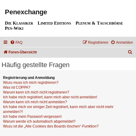
Penexchange
Die Klassiker
Limited Editions
Plenum & Tauschbörse
Pen-Wiki
FAQ
Registrieren
Anmelden
S
Foren-Übersicht
u
Häufig gestellte Fragen
c
h
Registrierung und Anmeldung
Wozu muss ich mich registrieren?
e
Was ist COPPA?
Warum kann ich mich nicht registrieren?
Ich habe mich registriert, kann mich aber nicht anmelden!
Warum kann ich mich nicht anmelden?
Ich habe mich vor einiger Zeit registriert, kann mich aber nicht mehr
anmelden?!
Ich habe mein Passwort vergessen!
Warum werde ich automatisch abgemeldet?
Wozu ist die „Alle Cookies des Boards löschen“-Funktion?