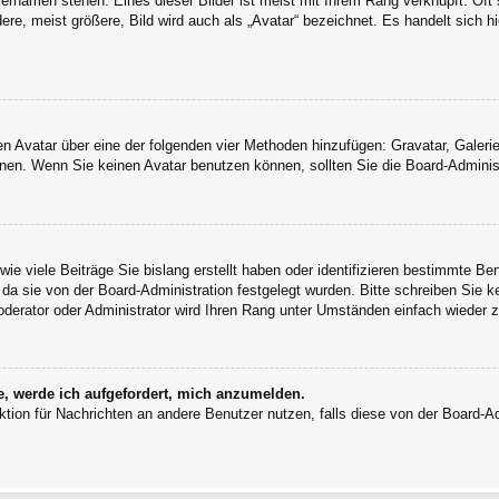
ernamen stehen. Eines dieser Bilder ist meist mit Ihrem Rang verknüpft: Oft 
e, meist größere, Bild wird auch als „Avatar“ bezeichnet. Es handelt sich hi
inen Avatar über eine der folgenden vier Methoden hinzufügen: Gravatar, Gale
en. Wenn Sie keinen Avatar benutzen können, sollten Sie die Board-Administ
ie viele Beiträge Sie bislang erstellt haben oder identifizieren bestimmte B
 da sie von der Board-Administration festgelegt wurden. Bitte schreiben Sie 
oderator oder Administrator wird Ihren Rang unter Umständen einfach wieder 
e, werde ich aufgefordert, mich anzumelden.
unktion für Nachrichten an andere Benutzer nutzen, falls diese von der Board-