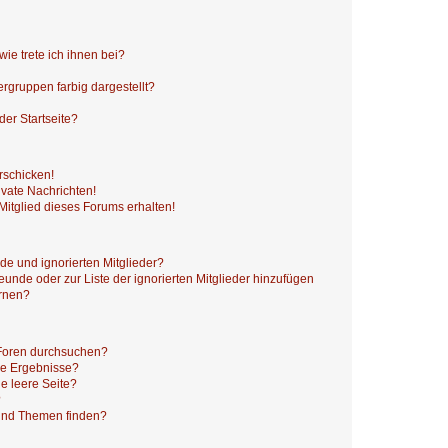
ie trete ich ihnen bei?
gruppen farbig dargestellt?
er Startseite?
rschicken!
vate Nachrichten!
itglied dieses Forums erhalten!
de und ignorierten Mitglieder?
reunde oder zur Liste der ignorierten Mitglieder hinzufügen
ernen?
 Foren durchsuchen?
ne Ergebnisse?
e leere Seite?
?
 und Themen finden?