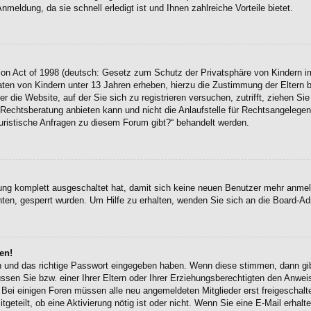
eldung, da sie schnell erledigt ist und Ihnen zahlreiche Vorteile bietet.
on Act of 1998 (deutsch: Gesetz zum Schutz der Privatsphäre von Kindern im
Daten von Kindern unter 13 Jahren erheben, hierzu die Zustimmung der Eltern
r die Website, auf der Sie sich zu registrieren versuchen, zutrifft, ziehen Si
chtsberatung anbieten kann und nicht die Anlaufstelle für Rechtsangelegenhei
uristische Anfragen zu diesem Forum gibt?“ behandelt werden.
erung komplett ausgeschaltet hat, damit sich keine neuen Benutzer mehr anme
ten, gesperrt wurden. Um Hilfe zu erhalten, wenden Sie sich an die Board-Adm
en!
en und das richtige Passwort eingegeben haben. Wenn diese stimmen, dann g
ssen Sie bzw. einer Ihrer Eltern oder Ihrer Erziehungsberechtigten den Anwei
en. Bei einigen Foren müssen alle neu angemeldeten Mitglieder erst freigescha
itgeteilt, ob eine Aktivierung nötig ist oder nicht. Wenn Sie eine E-Mail erha