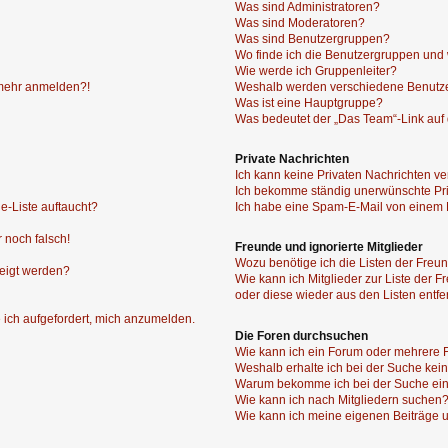
Was sind Administratoren?
Was sind Moderatoren?
Was sind Benutzergruppen?
Wo finde ich die Benutzergruppen und w
Wie werde ich Gruppenleiter?
t mehr anmelden?!
Weshalb werden verschiedene Benutzer
Was ist eine Hauptgruppe?
Was bedeutet der „Das Team“-Link auf d
Private Nachrichten
Ich kann keine Privaten Nachrichten ve
Ich bekomme ständig unerwünschte Pri
e-Liste auftaucht?
Ich habe eine Spam-E-Mail von einem M
 noch falsch!
Freunde und ignorierte Mitglieder
Wozu benötige ich die Listen der Freun
zeigt werden?
Wie kann ich Mitglieder zur Liste der F
oder diese wieder aus den Listen entf
 ich aufgefordert, mich anzumelden.
Die Foren durchsuchen
Wie kann ich ein Forum oder mehrere
Weshalb erhalte ich bei der Suche kei
Warum bekomme ich bei der Suche ein
Wie kann ich nach Mitgliedern suchen
Wie kann ich meine eigenen Beiträge