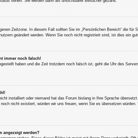
Status sehen. Sie werden dann als unsichtbarer Besucher gezählt.
igenen Zeitzone. In diesem Fall sollten Sie im „Persönlichen Bereich“ die für S
utzern geändert werden. Wenn Sie noch nicht registriert sind, ist dies ein gut
eht immer noch falsch!
ngestellt haben und die Zeit trotzdem noch falsch ist, geht die Uhr des Server
hl!
icht installiert oder niemand hat das Forum bislang in Ihre Sprache übersetzt
s noch nicht existiert, würden wir uns freuen, wenn Sie es übersetzen würden
en angezeigt werden?