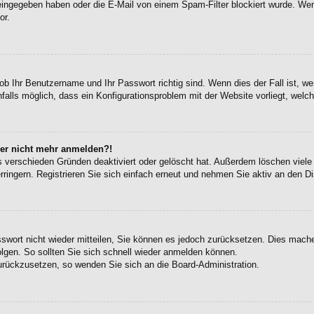
eingegeben haben oder die E-Mail von einem Spam-Filter blockiert wurde. Wen
or.
ob Ihr Benutzername und Ihr Passwort richtig sind. Wenn dies der Fall ist, w
falls möglich, dass ein Konfigurationsproblem mit der Website vorliegt, welc
aber nicht mehr anmelden?!
s verschieden Gründen deaktiviert oder gelöscht hat. Außerdem löschen viele 
ingern. Registrieren Sie sich einfach erneut und nehmen Sie aktiv an den Di
sswort nicht wieder mitteilen, Sie können es jedoch zurücksetzen. Dies mach
gen. So sollten Sie sich schnell wieder anmelden können.
zurückzusetzen, so wenden Sie sich an die Board-Administration.