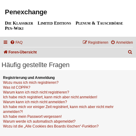
Penexchange
Die Klassiker
Limited Editions
Plenum & Tauschbörse
Pen-Wiki
FAQ
Registrieren
Anmelden
S
Foren-Übersicht
u
Häufig gestellte Fragen
c
h
Registrierung und Anmeldung
Wozu muss ich mich registrieren?
e
Was ist COPPA?
Warum kann ich mich nicht registrieren?
Ich habe mich registriert, kann mich aber nicht anmelden!
Warum kann ich mich nicht anmelden?
Ich habe mich vor einiger Zeit registriert, kann mich aber nicht mehr
anmelden?!
Ich habe mein Passwort vergessen!
Warum werde ich automatisch abgemeldet?
Wozu ist die „Alle Cookies des Boards löschen“-Funktion?