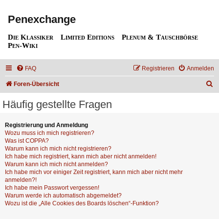
Penexchange
Die Klassiker
Limited Editions
Plenum & Tauschbörse
Pen-Wiki
FAQ
Registrieren
Anmelden
S
Foren-Übersicht
u
Häufig gestellte Fragen
c
h
Registrierung und Anmeldung
Wozu muss ich mich registrieren?
e
Was ist COPPA?
Warum kann ich mich nicht registrieren?
Ich habe mich registriert, kann mich aber nicht anmelden!
Warum kann ich mich nicht anmelden?
Ich habe mich vor einiger Zeit registriert, kann mich aber nicht mehr
anmelden?!
Ich habe mein Passwort vergessen!
Warum werde ich automatisch abgemeldet?
Wozu ist die „Alle Cookies des Boards löschen“-Funktion?