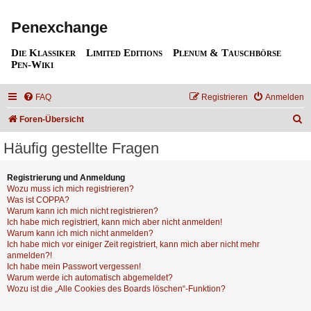
Penexchange
Die Klassiker
Limited Editions
Plenum & Tauschbörse
Pen-Wiki
FAQ
Registrieren
Anmelden
S
Foren-Übersicht
u
Häufig gestellte Fragen
c
h
Registrierung und Anmeldung
Wozu muss ich mich registrieren?
e
Was ist COPPA?
Warum kann ich mich nicht registrieren?
Ich habe mich registriert, kann mich aber nicht anmelden!
Warum kann ich mich nicht anmelden?
Ich habe mich vor einiger Zeit registriert, kann mich aber nicht mehr
anmelden?!
Ich habe mein Passwort vergessen!
Warum werde ich automatisch abgemeldet?
Wozu ist die „Alle Cookies des Boards löschen“-Funktion?