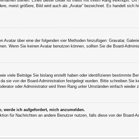
ernamen stehen. Eines dieser Bilder ist meist mit Ihrem Rang verknüpft: Oft 
e, meist größere, Bild wird auch als „Avatar“ bezeichnet. Es handelt sich hi
inen Avatar über eine der folgenden vier Methoden hinzufügen: Gravatar, Gale
en. Wenn Sie keinen Avatar benutzen können, sollten Sie die Board-Administ
ie viele Beiträge Sie bislang erstellt haben oder identifizieren bestimmte B
 da sie von der Board-Administration festgelegt wurden. Bitte schreiben Sie 
oderator oder Administrator wird Ihren Rang unter Umständen einfach wieder 
e, werde ich aufgefordert, mich anzumelden.
unktion für Nachrichten an andere Benutzer nutzen, falls diese von der Board-