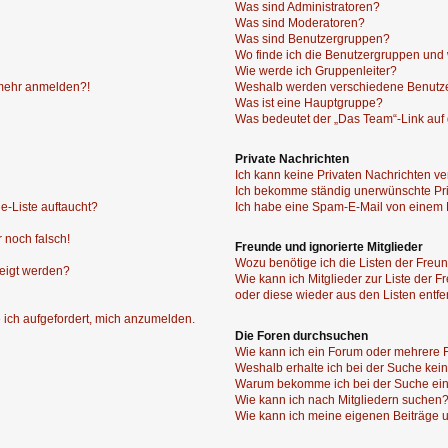
Was sind Administratoren?
Was sind Moderatoren?
Was sind Benutzergruppen?
Wo finde ich die Benutzergruppen und w
Wie werde ich Gruppenleiter?
t mehr anmelden?!
Weshalb werden verschiedene Benutzer
Was ist eine Hauptgruppe?
Was bedeutet der „Das Team“-Link auf d
Private Nachrichten
Ich kann keine Privaten Nachrichten ve
Ich bekomme ständig unerwünschte Pri
e-Liste auftaucht?
Ich habe eine Spam-E-Mail von einem M
 noch falsch!
Freunde und ignorierte Mitglieder
Wozu benötige ich die Listen der Freun
zeigt werden?
Wie kann ich Mitglieder zur Liste der F
oder diese wieder aus den Listen entf
 ich aufgefordert, mich anzumelden.
Die Foren durchsuchen
Wie kann ich ein Forum oder mehrere
Weshalb erhalte ich bei der Suche kei
Warum bekomme ich bei der Suche ein
Wie kann ich nach Mitgliedern suchen
Wie kann ich meine eigenen Beiträge