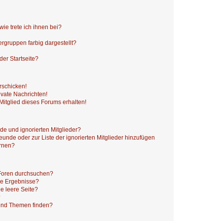
ie trete ich ihnen bei?
gruppen farbig dargestellt?
er Startseite?
rschicken!
vate Nachrichten!
itglied dieses Forums erhalten!
de und ignorierten Mitglieder?
reunde oder zur Liste der ignorierten Mitglieder hinzufügen
ernen?
 Foren durchsuchen?
ne Ergebnisse?
e leere Seite?
?
 und Themen finden?