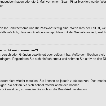
eingegeben haben oder die E-Mail von einem Spam-Filter blockiert wurde. Wen
or.
ob Ihr Benutzername und Ihr Passwort richtig sind. Wenn dies der Fall ist, w
falls möglich, dass ein Konfigurationsproblem mit der Website vorliegt, welc
aber nicht mehr anmelden?!
s verschieden Gründen deaktiviert oder gelöscht hat. Außerdem löschen viele 
ingern. Registrieren Sie sich einfach erneut und nehmen Sie aktiv an den Di
sswort nicht wieder mitteilen, Sie können es jedoch zurücksetzen. Dies mach
gen. So sollten Sie sich schnell wieder anmelden können.
zurückzusetzen, so wenden Sie sich an die Board-Administration.