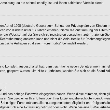
eldung, da sie schnell erledigt ist und Ihnen zahlreiche Vorteile bietet.
on Act of 1998 (deutsch: Gesetz zum Schutz der Privatsphäre von Kindern im
Daten von Kindern unter 13 Jahren erheben, hierzu die Zustimmung der Eltern
r die Website, auf der Sie sich zu registrieren versuchen, zutrifft, ziehen Si
chtsberatung anbieten kann und nicht die Anlaufstelle für Rechtsangelegenhei
uristische Anfragen zu diesem Forum gibt?“ behandelt werden.
erung komplett ausgeschaltet hat, damit sich keine neuen Benutzer mehr anme
ten, gesperrt wurden. Um Hilfe zu erhalten, wenden Sie sich an die Board-Adm
en!
en und das richtige Passwort eingegeben haben. Wenn diese stimmen, dann g
ssen Sie bzw. einer Ihrer Eltern oder Ihrer Erziehungsberechtigten den Anwei
en. Bei einigen Foren müssen alle neu angemeldeten Mitglieder erst freigescha
itgeteilt, ob eine Aktivierung nötig ist oder nicht. Wenn Sie eine E-Mail erha