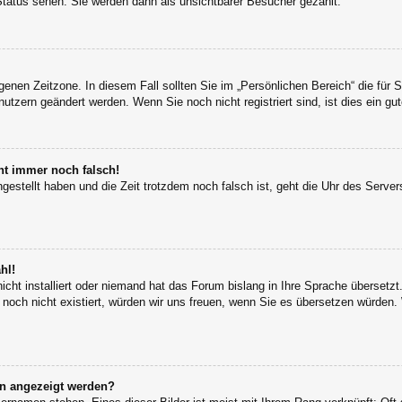
Status sehen. Sie werden dann als unsichtbarer Besucher gezählt.
igenen Zeitzone. In diesem Fall sollten Sie im „Persönlichen Bereich“ die für S
utzern geändert werden. Wenn Sie noch nicht registriert sind, ist dies ein gut
eht immer noch falsch!
ngestellt haben und die Zeit trotzdem noch falsch ist, geht die Uhr des Server
hl!
icht installiert oder niemand hat das Forum bislang in Ihre Sprache übersetzt
s noch nicht existiert, würden wir uns freuen, wenn Sie es übersetzen würden
en angezeigt werden?