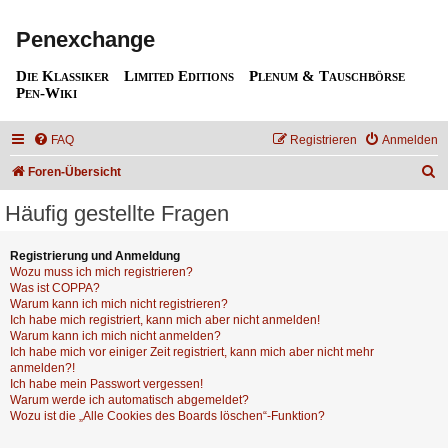
Penexchange
Die Klassiker
Limited Editions
Plenum & Tauschbörse
Pen-Wiki
FAQ
Registrieren
Anmelden
S
Foren-Übersicht
u
Häufig gestellte Fragen
c
h
Registrierung und Anmeldung
Wozu muss ich mich registrieren?
e
Was ist COPPA?
Warum kann ich mich nicht registrieren?
Ich habe mich registriert, kann mich aber nicht anmelden!
Warum kann ich mich nicht anmelden?
Ich habe mich vor einiger Zeit registriert, kann mich aber nicht mehr
anmelden?!
Ich habe mein Passwort vergessen!
Warum werde ich automatisch abgemeldet?
Wozu ist die „Alle Cookies des Boards löschen“-Funktion?