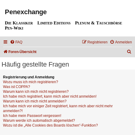
Penexchange
Die Klassiker
Limited Editions
Plenum & Tauschbörse
Pen-Wiki
FAQ
Registrieren
Anmelden
S
Foren-Übersicht
u
Häufig gestellte Fragen
c
h
Registrierung und Anmeldung
Wozu muss ich mich registrieren?
e
Was ist COPPA?
Warum kann ich mich nicht registrieren?
Ich habe mich registriert, kann mich aber nicht anmelden!
Warum kann ich mich nicht anmelden?
Ich habe mich vor einiger Zeit registriert, kann mich aber nicht mehr
anmelden?!
Ich habe mein Passwort vergessen!
Warum werde ich automatisch abgemeldet?
Wozu ist die „Alle Cookies des Boards löschen“-Funktion?