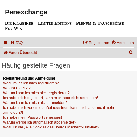
Penexchange
Die Klassiker
Limited Editions
Plenum & Tauschbörse
Pen-Wiki
FAQ
Registrieren
Anmelden
S
Foren-Übersicht
u
Häufig gestellte Fragen
c
h
Registrierung und Anmeldung
Wozu muss ich mich registrieren?
e
Was ist COPPA?
Warum kann ich mich nicht registrieren?
Ich habe mich registriert, kann mich aber nicht anmelden!
Warum kann ich mich nicht anmelden?
Ich habe mich vor einiger Zeit registriert, kann mich aber nicht mehr
anmelden?!
Ich habe mein Passwort vergessen!
Warum werde ich automatisch abgemeldet?
Wozu ist die „Alle Cookies des Boards löschen“-Funktion?