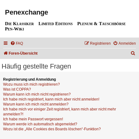
Penexchange
Die Klassiker
Limited Editions
Plenum & Tauschbörse
Pen-Wiki
FAQ
Registrieren
Anmelden
S
Foren-Übersicht
u
Häufig gestellte Fragen
c
h
Registrierung und Anmeldung
Wozu muss ich mich registrieren?
e
Was ist COPPA?
Warum kann ich mich nicht registrieren?
Ich habe mich registriert, kann mich aber nicht anmelden!
Warum kann ich mich nicht anmelden?
Ich habe mich vor einiger Zeit registriert, kann mich aber nicht mehr
anmelden?!
Ich habe mein Passwort vergessen!
Warum werde ich automatisch abgemeldet?
Wozu ist die „Alle Cookies des Boards löschen“-Funktion?