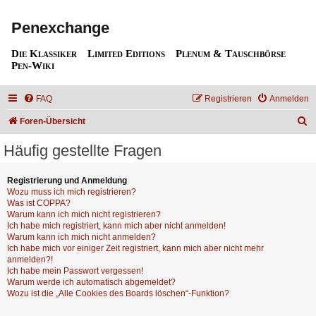
Penexchange
Die Klassiker
Limited Editions
Plenum & Tauschbörse
Pen-Wiki
FAQ
Registrieren
Anmelden
S
Foren-Übersicht
u
Häufig gestellte Fragen
c
h
Registrierung und Anmeldung
Wozu muss ich mich registrieren?
e
Was ist COPPA?
Warum kann ich mich nicht registrieren?
Ich habe mich registriert, kann mich aber nicht anmelden!
Warum kann ich mich nicht anmelden?
Ich habe mich vor einiger Zeit registriert, kann mich aber nicht mehr
anmelden?!
Ich habe mein Passwort vergessen!
Warum werde ich automatisch abgemeldet?
Wozu ist die „Alle Cookies des Boards löschen“-Funktion?