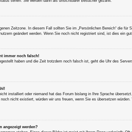
Status sehen. Sie werden dann als unsichtbarer Besucher gezählt.
igenen Zeitzone. In diesem Fall sollten Sie im „Persönlichen Bereich“ die für S
utzern geändert werden. Wenn Sie noch nicht registriert sind, ist dies ein gut
eht immer noch falsch!
ngestellt haben und die Zeit trotzdem noch falsch ist, geht die Uhr des Server
hl!
icht installiert oder niemand hat das Forum bislang in Ihre Sprache übersetzt
s noch nicht existiert, würden wir uns freuen, wenn Sie es übersetzen würden
en angezeigt werden?