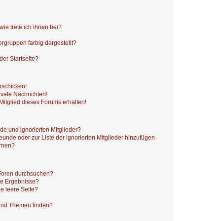
ie trete ich ihnen bei?
gruppen farbig dargestellt?
er Startseite?
rschicken!
vate Nachrichten!
itglied dieses Forums erhalten!
de und ignorierten Mitglieder?
reunde oder zur Liste der ignorierten Mitglieder hinzufügen
ernen?
 Foren durchsuchen?
ne Ergebnisse?
e leere Seite?
?
 und Themen finden?