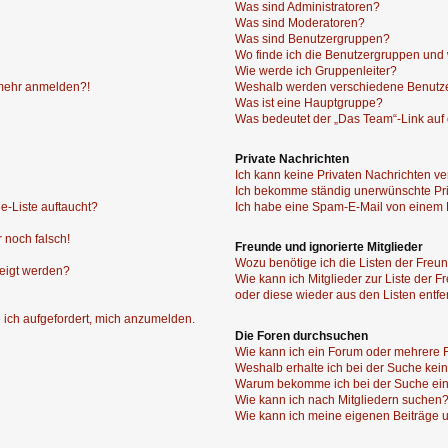
Was sind Administratoren?
Was sind Moderatoren?
Was sind Benutzergruppen?
Wo finde ich die Benutzergruppen und w
Wie werde ich Gruppenleiter?
t mehr anmelden?!
Weshalb werden verschiedene Benutzer
Was ist eine Hauptgruppe?
Was bedeutet der „Das Team“-Link auf d
Private Nachrichten
Ich kann keine Privaten Nachrichten ve
Ich bekomme ständig unerwünschte Pri
e-Liste auftaucht?
Ich habe eine Spam-E-Mail von einem M
 noch falsch!
Freunde und ignorierte Mitglieder
Wozu benötige ich die Listen der Freun
zeigt werden?
Wie kann ich Mitglieder zur Liste der F
oder diese wieder aus den Listen entf
 ich aufgefordert, mich anzumelden.
Die Foren durchsuchen
Wie kann ich ein Forum oder mehrere
Weshalb erhalte ich bei der Suche kei
Warum bekomme ich bei der Suche ein
Wie kann ich nach Mitgliedern suchen
Wie kann ich meine eigenen Beiträge