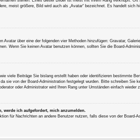
ernamen stehen. Eines dieser Bilder ist meist mit Ihrem Rang verknüpft: Oft 
e, meist größere, Bild wird auch als „Avatar“ bezeichnet. Es handelt sich hi
inen Avatar über eine der folgenden vier Methoden hinzufügen: Gravatar, Gale
en. Wenn Sie keinen Avatar benutzen können, sollten Sie die Board-Administ
ie viele Beiträge Sie bislang erstellt haben oder identifizieren bestimmte B
 da sie von der Board-Administration festgelegt wurden. Bitte schreiben Sie 
oderator oder Administrator wird Ihren Rang unter Umständen einfach wieder 
e, werde ich aufgefordert, mich anzumelden.
unktion für Nachrichten an andere Benutzer nutzen, falls diese von der Board-