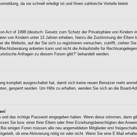
eldung, da sie schnell erledigt ist und Ihnen zahlreiche Vorteile bietet.
on Act of 1998 (deutsch: Gesetz zum Schutz der Privatsphäre von Kindern im
Daten von Kindern unter 13 Jahren erheben, hierzu die Zustimmung der Eltern
r die Website, auf der Sie sich zu registrieren versuchen, zutrifft, ziehen Si
chtsberatung anbieten kann und nicht die Anlaufstelle für Rechtsangelegenhei
uristische Anfragen zu diesem Forum gibt?“ behandelt werden.
erung komplett ausgeschaltet hat, damit sich keine neuen Benutzer mehr anme
ten, gesperrt wurden. Um Hilfe zu erhalten, wenden Sie sich an die Board-Adm
en!
en und das richtige Passwort eingegeben haben. Wenn diese stimmen, dann g
ssen Sie bzw. einer Ihrer Eltern oder Ihrer Erziehungsberechtigten den Anwei
en. Bei einigen Foren müssen alle neu angemeldeten Mitglieder erst freigescha
itgeteilt, ob eine Aktivierung nötig ist oder nicht. Wenn Sie eine E-Mail erha