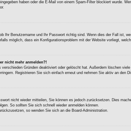
eingegeben haben oder die E-Mail von einem Spam-Filter blockiert wurde. Wen
or.
ob Ihr Benutzername und Ihr Passwort richtig sind. Wenn dies der Fall ist, w
falls möglich, dass ein Konfigurationsproblem mit der Website vorliegt, welc
aber nicht mehr anmelden?!
s verschieden Gründen deaktiviert oder gelöscht hat. Außerdem löschen viele 
ingern. Registrieren Sie sich einfach erneut und nehmen Sie aktiv an den Di
sswort nicht wieder mitteilen, Sie können es jedoch zurücksetzen. Dies mach
gen. So sollten Sie sich schnell wieder anmelden können.
zurückzusetzen, so wenden Sie sich an die Board-Administration.