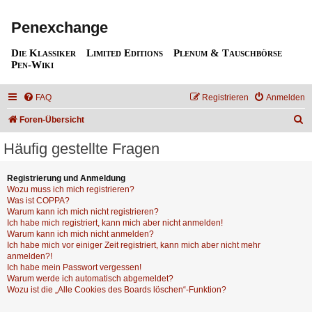
Penexchange
Die Klassiker
Limited Editions
Plenum & Tauschbörse
Pen-Wiki
FAQ
Registrieren
Anmelden
S
Foren-Übersicht
u
Häufig gestellte Fragen
c
h
Registrierung und Anmeldung
Wozu muss ich mich registrieren?
e
Was ist COPPA?
Warum kann ich mich nicht registrieren?
Ich habe mich registriert, kann mich aber nicht anmelden!
Warum kann ich mich nicht anmelden?
Ich habe mich vor einiger Zeit registriert, kann mich aber nicht mehr
anmelden?!
Ich habe mein Passwort vergessen!
Warum werde ich automatisch abgemeldet?
Wozu ist die „Alle Cookies des Boards löschen“-Funktion?