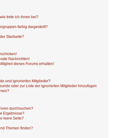
ie trete ich ihnen bei?
gruppen farbig dargestellt?
er Startseite?
rschicken!
vate Nachrichten!
itglied dieses Forums erhalten!
de und ignorierten Mitglieder?
reunde oder zur Liste der ignorierten Mitglieder hinzufügen
ernen?
 Foren durchsuchen?
ne Ergebnisse?
e leere Seite?
?
 und Themen finden?