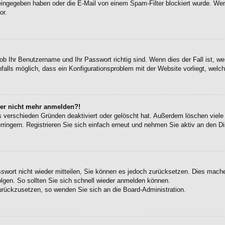
eingegeben haben oder die E-Mail von einem Spam-Filter blockiert wurde. Wen
or.
ob Ihr Benutzername und Ihr Passwort richtig sind. Wenn dies der Fall ist, w
falls möglich, dass ein Konfigurationsproblem mit der Website vorliegt, welc
aber nicht mehr anmelden?!
s verschieden Gründen deaktiviert oder gelöscht hat. Außerdem löschen viele 
ingern. Registrieren Sie sich einfach erneut und nehmen Sie aktiv an den Di
sswort nicht wieder mitteilen, Sie können es jedoch zurücksetzen. Dies mach
gen. So sollten Sie sich schnell wieder anmelden können.
zurückzusetzen, so wenden Sie sich an die Board-Administration.