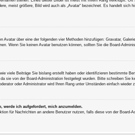
ernamen stehen. Eines dieser Bilder ist meist mit Ihrem Rang verknüpft: Oft 
e, meist größere, Bild wird auch als „Avatar“ bezeichnet. Es handelt sich hi
inen Avatar über eine der folgenden vier Methoden hinzufügen: Gravatar, Gale
en. Wenn Sie keinen Avatar benutzen können, sollten Sie die Board-Administ
ie viele Beiträge Sie bislang erstellt haben oder identifizieren bestimmte B
 da sie von der Board-Administration festgelegt wurden. Bitte schreiben Sie 
oderator oder Administrator wird Ihren Rang unter Umständen einfach wieder 
e, werde ich aufgefordert, mich anzumelden.
unktion für Nachrichten an andere Benutzer nutzen, falls diese von der Board-