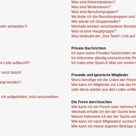
Was sind Administratoren?
Was sind Moderatoren?
Was sind Benutzergruppen?
Wo finde ich die Benutzergruppen und w
Wie werde ich Gruppenleiter?
t mehr anmelden?!
Weshalb werden verschiedene Benutzer
Was ist eine Hauptgruppe?
Was bedeutet der „Das Team“-Link auf d
Private Nachrichten
Ich kann keine Privaten Nachrichten ve
Ich bekomme ständig unerwünschte Pri
e-Liste auftaucht?
Ich habe eine Spam-E-Mail von einem M
 noch falsch!
Freunde und ignorierte Mitglieder
Wozu benötige ich die Listen der Freun
zeigt werden?
Wie kann ich Mitglieder zur Liste der F
oder diese wieder aus den Listen entf
 ich aufgefordert, mich anzumelden.
Die Foren durchsuchen
Wie kann ich ein Forum oder mehrere
Weshalb erhalte ich bei der Suche kei
Warum bekomme ich bei der Suche ein
Wie kann ich nach Mitgliedern suchen
Wie kann ich meine eigenen Beiträge