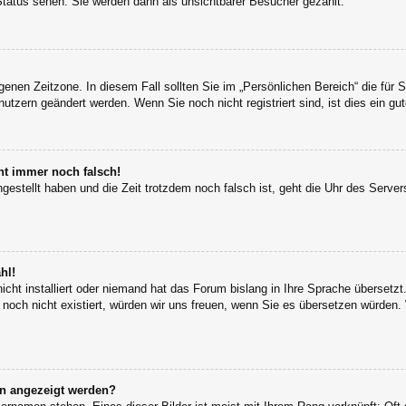
Status sehen. Sie werden dann als unsichtbarer Besucher gezählt.
igenen Zeitzone. In diesem Fall sollten Sie im „Persönlichen Bereich“ die für S
utzern geändert werden. Wenn Sie noch nicht registriert sind, ist dies ein gut
eht immer noch falsch!
ngestellt haben und die Zeit trotzdem noch falsch ist, geht die Uhr des Server
hl!
icht installiert oder niemand hat das Forum bislang in Ihre Sprache übersetzt
s noch nicht existiert, würden wir uns freuen, wenn Sie es übersetzen würden
en angezeigt werden?