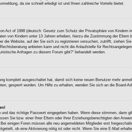
eldung, da sie schnell erledigt ist und Ihnen zahlreiche Vorteile bietet.
on Act of 1998 (deutsch: Gesetz zum Schutz der Privatsphäre von Kindern im
Daten von Kindern unter 13 Jahren erheben, hierzu die Zustimmung der Eltern
r die Website, auf der Sie sich zu registrieren versuchen, zutrifft, ziehen Si
chtsberatung anbieten kann und nicht die Anlaufstelle für Rechtsangelegenhei
uristische Anfragen zu diesem Forum gibt?“ behandelt werden.
erung komplett ausgeschaltet hat, damit sich keine neuen Benutzer mehr anme
ten, gesperrt wurden. Um Hilfe zu erhalten, wenden Sie sich an die Board-Adm
en!
en und das richtige Passwort eingegeben haben. Wenn diese stimmen, dann g
ssen Sie bzw. einer Ihrer Eltern oder Ihrer Erziehungsberechtigten den Anwei
en. Bei einigen Foren müssen alle neu angemeldeten Mitglieder erst freigescha
itgeteilt, ob eine Aktivierung nötig ist oder nicht. Wenn Sie eine E-Mail erha