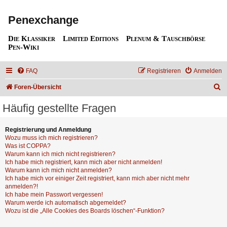
Penexchange
Die Klassiker
Limited Editions
Plenum & Tauschbörse
Pen-Wiki
FAQ
Registrieren
Anmelden
S
Foren-Übersicht
u
Häufig gestellte Fragen
c
h
Registrierung und Anmeldung
Wozu muss ich mich registrieren?
e
Was ist COPPA?
Warum kann ich mich nicht registrieren?
Ich habe mich registriert, kann mich aber nicht anmelden!
Warum kann ich mich nicht anmelden?
Ich habe mich vor einiger Zeit registriert, kann mich aber nicht mehr
anmelden?!
Ich habe mein Passwort vergessen!
Warum werde ich automatisch abgemeldet?
Wozu ist die „Alle Cookies des Boards löschen“-Funktion?