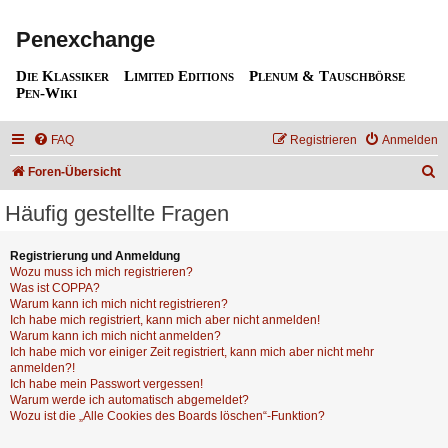
Penexchange
Die Klassiker
Limited Editions
Plenum & Tauschbörse
Pen-Wiki
FAQ
Registrieren
Anmelden
S
Foren-Übersicht
u
Häufig gestellte Fragen
c
h
Registrierung und Anmeldung
Wozu muss ich mich registrieren?
e
Was ist COPPA?
Warum kann ich mich nicht registrieren?
Ich habe mich registriert, kann mich aber nicht anmelden!
Warum kann ich mich nicht anmelden?
Ich habe mich vor einiger Zeit registriert, kann mich aber nicht mehr
anmelden?!
Ich habe mein Passwort vergessen!
Warum werde ich automatisch abgemeldet?
Wozu ist die „Alle Cookies des Boards löschen“-Funktion?