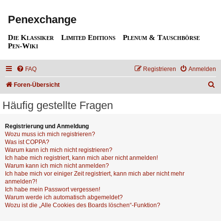
Penexchange
Die Klassiker
Limited Editions
Plenum & Tauschbörse
Pen-Wiki
FAQ
Registrieren
Anmelden
S
Foren-Übersicht
u
Häufig gestellte Fragen
c
h
Registrierung und Anmeldung
Wozu muss ich mich registrieren?
e
Was ist COPPA?
Warum kann ich mich nicht registrieren?
Ich habe mich registriert, kann mich aber nicht anmelden!
Warum kann ich mich nicht anmelden?
Ich habe mich vor einiger Zeit registriert, kann mich aber nicht mehr
anmelden?!
Ich habe mein Passwort vergessen!
Warum werde ich automatisch abgemeldet?
Wozu ist die „Alle Cookies des Boards löschen“-Funktion?