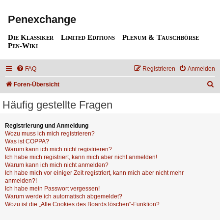
Penexchange
Die Klassiker
Limited Editions
Plenum & Tauschbörse
Pen-Wiki
FAQ
Registrieren
Anmelden
S
Foren-Übersicht
u
Häufig gestellte Fragen
c
h
Registrierung und Anmeldung
Wozu muss ich mich registrieren?
e
Was ist COPPA?
Warum kann ich mich nicht registrieren?
Ich habe mich registriert, kann mich aber nicht anmelden!
Warum kann ich mich nicht anmelden?
Ich habe mich vor einiger Zeit registriert, kann mich aber nicht mehr
anmelden?!
Ich habe mein Passwort vergessen!
Warum werde ich automatisch abgemeldet?
Wozu ist die „Alle Cookies des Boards löschen“-Funktion?