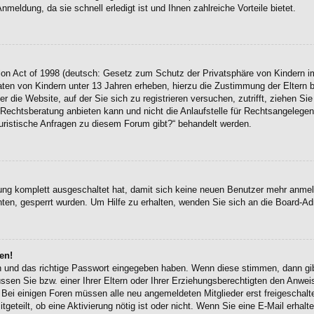
eldung, da sie schnell erledigt ist und Ihnen zahlreiche Vorteile bietet.
on Act of 1998 (deutsch: Gesetz zum Schutz der Privatsphäre von Kindern im
Daten von Kindern unter 13 Jahren erheben, hierzu die Zustimmung der Eltern
r die Website, auf der Sie sich zu registrieren versuchen, zutrifft, ziehen Si
chtsberatung anbieten kann und nicht die Anlaufstelle für Rechtsangelegenhei
uristische Anfragen zu diesem Forum gibt?“ behandelt werden.
erung komplett ausgeschaltet hat, damit sich keine neuen Benutzer mehr anme
ten, gesperrt wurden. Um Hilfe zu erhalten, wenden Sie sich an die Board-Adm
en!
en und das richtige Passwort eingegeben haben. Wenn diese stimmen, dann g
ssen Sie bzw. einer Ihrer Eltern oder Ihrer Erziehungsberechtigten den Anwei
en. Bei einigen Foren müssen alle neu angemeldeten Mitglieder erst freigescha
itgeteilt, ob eine Aktivierung nötig ist oder nicht. Wenn Sie eine E-Mail erha