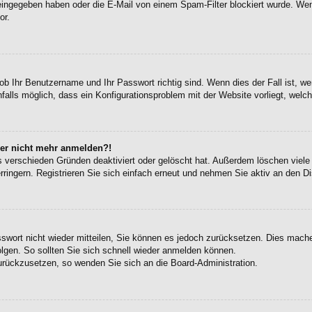
eingegeben haben oder die E-Mail von einem Spam-Filter blockiert wurde. Wen
or.
ob Ihr Benutzername und Ihr Passwort richtig sind. Wenn dies der Fall ist, w
falls möglich, dass ein Konfigurationsproblem mit der Website vorliegt, welc
aber nicht mehr anmelden?!
s verschieden Gründen deaktiviert oder gelöscht hat. Außerdem löschen viele 
ingern. Registrieren Sie sich einfach erneut und nehmen Sie aktiv an den Di
sswort nicht wieder mitteilen, Sie können es jedoch zurücksetzen. Dies mach
gen. So sollten Sie sich schnell wieder anmelden können.
zurückzusetzen, so wenden Sie sich an die Board-Administration.