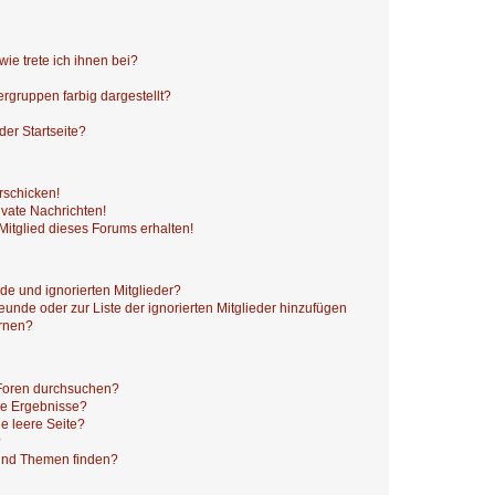
ie trete ich ihnen bei?
gruppen farbig dargestellt?
er Startseite?
rschicken!
vate Nachrichten!
itglied dieses Forums erhalten!
de und ignorierten Mitglieder?
reunde oder zur Liste der ignorierten Mitglieder hinzufügen
ernen?
 Foren durchsuchen?
ne Ergebnisse?
e leere Seite?
?
 und Themen finden?