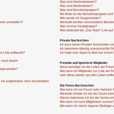
Was sind Administratoren?
Was sind Moderatoren?
Was sind Benutzergruppen?
Wo finde ich die Benutzergruppen und w
Wie werde ich Gruppenleiter?
t mehr anmelden?!
Weshalb werden verschiedene Benutzer
Was ist eine Hauptgruppe?
Was bedeutet der „Das Team“-Link auf d
Private Nachrichten
Ich kann keine Privaten Nachrichten ve
Ich bekomme ständig unerwünschte Pri
e-Liste auftaucht?
Ich habe eine Spam-E-Mail von einem M
 noch falsch!
Freunde und ignorierte Mitglieder
Wozu benötige ich die Listen der Freun
zeigt werden?
Wie kann ich Mitglieder zur Liste der F
oder diese wieder aus den Listen entf
 ich aufgefordert, mich anzumelden.
Die Foren durchsuchen
Wie kann ich ein Forum oder mehrere
Weshalb erhalte ich bei der Suche kei
Warum bekomme ich bei der Suche ein
Wie kann ich nach Mitgliedern suchen
Wie kann ich meine eigenen Beiträge