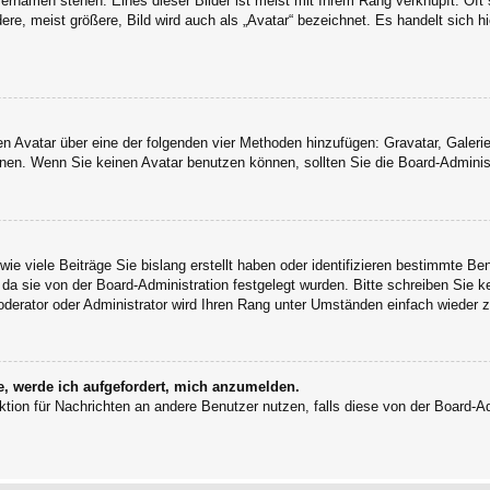
ernamen stehen. Eines dieser Bilder ist meist mit Ihrem Rang verknüpft: Oft 
e, meist größere, Bild wird auch als „Avatar“ bezeichnet. Es handelt sich hi
inen Avatar über eine der folgenden vier Methoden hinzufügen: Gravatar, Gale
en. Wenn Sie keinen Avatar benutzen können, sollten Sie die Board-Administ
ie viele Beiträge Sie bislang erstellt haben oder identifizieren bestimmte B
 da sie von der Board-Administration festgelegt wurden. Bitte schreiben Sie 
oderator oder Administrator wird Ihren Rang unter Umständen einfach wieder 
e, werde ich aufgefordert, mich anzumelden.
unktion für Nachrichten an andere Benutzer nutzen, falls diese von der Board-