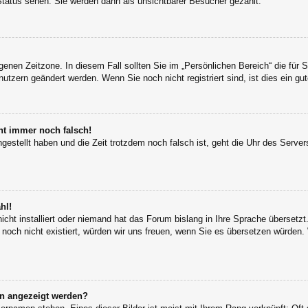
Status sehen. Sie werden dann als unsichtbarer Besucher gezählt.
igenen Zeitzone. In diesem Fall sollten Sie im „Persönlichen Bereich“ die für S
utzern geändert werden. Wenn Sie noch nicht registriert sind, ist dies ein gut
eht immer noch falsch!
ngestellt haben und die Zeit trotzdem noch falsch ist, geht die Uhr des Server
hl!
icht installiert oder niemand hat das Forum bislang in Ihre Sprache übersetzt
s noch nicht existiert, würden wir uns freuen, wenn Sie es übersetzen würden
en angezeigt werden?