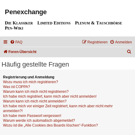
Penexchange
Die Klassiker
Limited Editions
Plenum & Tauschbörse
Pen-Wiki
FAQ
Registrieren
Anmelden
S
Foren-Übersicht
u
Häufig gestellte Fragen
c
h
Registrierung und Anmeldung
Wozu muss ich mich registrieren?
e
Was ist COPPA?
Warum kann ich mich nicht registrieren?
Ich habe mich registriert, kann mich aber nicht anmelden!
Warum kann ich mich nicht anmelden?
Ich habe mich vor einiger Zeit registriert, kann mich aber nicht mehr
anmelden?!
Ich habe mein Passwort vergessen!
Warum werde ich automatisch abgemeldet?
Wozu ist die „Alle Cookies des Boards löschen“-Funktion?