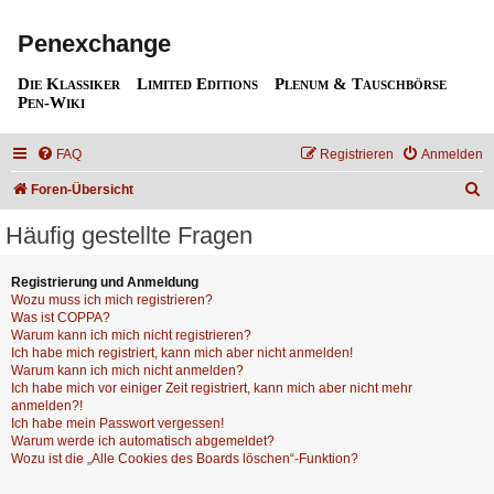
Penexchange
Die Klassiker
Limited Editions
Plenum & Tauschbörse
Pen-Wiki
FAQ
Registrieren
Anmelden
S
Foren-Übersicht
u
Häufig gestellte Fragen
c
h
Registrierung und Anmeldung
Wozu muss ich mich registrieren?
e
Was ist COPPA?
Warum kann ich mich nicht registrieren?
Ich habe mich registriert, kann mich aber nicht anmelden!
Warum kann ich mich nicht anmelden?
Ich habe mich vor einiger Zeit registriert, kann mich aber nicht mehr
anmelden?!
Ich habe mein Passwort vergessen!
Warum werde ich automatisch abgemeldet?
Wozu ist die „Alle Cookies des Boards löschen“-Funktion?