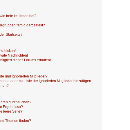
ie trete ich ihnen bei?
gruppen farbig dargestellt?
er Startseite?
rschicken!
vate Nachrichten!
itglied dieses Forums erhalten!
de und ignorierten Mitglieder?
reunde oder zur Liste der ignorierten Mitglieder hinzufügen
ernen?
 Foren durchsuchen?
ne Ergebnisse?
e leere Seite?
?
 und Themen finden?