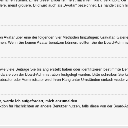
ernamen stehen. Eines dieser Bilder ist meist mit Ihrem Rang verknüpft: Oft 
e, meist größere, Bild wird auch als „Avatar“ bezeichnet. Es handelt sich hi
inen Avatar über eine der folgenden vier Methoden hinzufügen: Gravatar, Gale
en. Wenn Sie keinen Avatar benutzen können, sollten Sie die Board-Administ
ie viele Beiträge Sie bislang erstellt haben oder identifizieren bestimmte B
 da sie von der Board-Administration festgelegt wurden. Bitte schreiben Sie 
oderator oder Administrator wird Ihren Rang unter Umständen einfach wieder 
e, werde ich aufgefordert, mich anzumelden.
unktion für Nachrichten an andere Benutzer nutzen, falls diese von der Board-