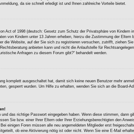
eldung, da sie schnell erledigt ist und Ihnen zahlreiche Vorteile bietet.
on Act of 1998 (deutsch: Gesetz zum Schutz der Privatsphäre von Kindern im
Daten von Kindern unter 13 Jahren erheben, hierzu die Zustimmung der Eltern
r die Website, auf der Sie sich zu registrieren versuchen, zutrifft, ziehen Si
chtsberatung anbieten kann und nicht die Anlaufstelle für Rechtsangelegenhei
uristische Anfragen zu diesem Forum gibt?“ behandelt werden.
erung komplett ausgeschaltet hat, damit sich keine neuen Benutzer mehr anme
ten, gesperrt wurden. Um Hilfe zu erhalten, wenden Sie sich an die Board-Adm
en!
en und das richtige Passwort eingegeben haben. Wenn diese stimmen, dann g
ssen Sie bzw. einer Ihrer Eltern oder Ihrer Erziehungsberechtigten den Anwei
en. Bei einigen Foren müssen alle neu angemeldeten Mitglieder erst freigescha
itgeteilt, ob eine Aktivierung nötig ist oder nicht. Wenn Sie eine E-Mail erha