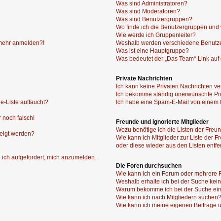
Was sind Administratoren?
Was sind Moderatoren?
Was sind Benutzergruppen?
Wo finde ich die Benutzergruppen und w
Wie werde ich Gruppenleiter?
t mehr anmelden?!
Weshalb werden verschiedene Benutzer
Was ist eine Hauptgruppe?
Was bedeutet der „Das Team“-Link auf d
Private Nachrichten
Ich kann keine Privaten Nachrichten ve
Ich bekomme ständig unerwünschte Pri
e-Liste auftaucht?
Ich habe eine Spam-E-Mail von einem M
 noch falsch!
Freunde und ignorierte Mitglieder
Wozu benötige ich die Listen der Freun
zeigt werden?
Wie kann ich Mitglieder zur Liste der F
oder diese wieder aus den Listen entf
 ich aufgefordert, mich anzumelden.
Die Foren durchsuchen
Wie kann ich ein Forum oder mehrere
Weshalb erhalte ich bei der Suche kei
Warum bekomme ich bei der Suche ein
Wie kann ich nach Mitgliedern suchen
Wie kann ich meine eigenen Beiträge