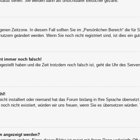
Status sehen. Sie werden dann als unsichtbarer Besucher gezählt.
igenen Zeitzone. In diesem Fall sollten Sie im „Persönlichen Bereich“ die für S
utzern geändert werden. Wenn Sie noch nicht registriert sind, ist dies ein gut
eht immer noch falsch!
ngestellt haben und die Zeit trotzdem noch falsch ist, geht die Uhr des Server
hl!
icht installiert oder niemand hat das Forum bislang in Ihre Sprache übersetzt
s noch nicht existiert, würden wir uns freuen, wenn Sie es übersetzen würden
en angezeigt werden?