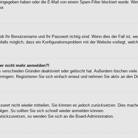
eingegeben haben oder die E-Mail von einem Spam-Filter blockiert wurde. Wen
or.
ob Ihr Benutzername und Ihr Passwort richtig sind. Wenn dies der Fall ist, w
falls möglich, dass ein Konfigurationsproblem mit der Website vorliegt, welc
aber nicht mehr anmelden?!
s verschieden Gründen deaktiviert oder gelöscht hat. Außerdem löschen viele 
ingern. Registrieren Sie sich einfach erneut und nehmen Sie aktiv an den Di
sswort nicht wieder mitteilen, Sie können es jedoch zurücksetzen. Dies mach
gen. So sollten Sie sich schnell wieder anmelden können.
zurückzusetzen, so wenden Sie sich an die Board-Administration.