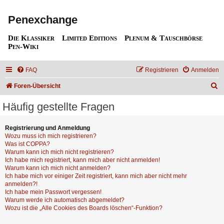
Penexchange
Die Klassiker
Limited Editions
Plenum & Tauschbörse
Pen-Wiki
FAQ
Registrieren
Anmelden
S
Foren-Übersicht
u
Häufig gestellte Fragen
c
h
Registrierung und Anmeldung
Wozu muss ich mich registrieren?
e
Was ist COPPA?
Warum kann ich mich nicht registrieren?
Ich habe mich registriert, kann mich aber nicht anmelden!
Warum kann ich mich nicht anmelden?
Ich habe mich vor einiger Zeit registriert, kann mich aber nicht mehr
anmelden?!
Ich habe mein Passwort vergessen!
Warum werde ich automatisch abgemeldet?
Wozu ist die „Alle Cookies des Boards löschen“-Funktion?