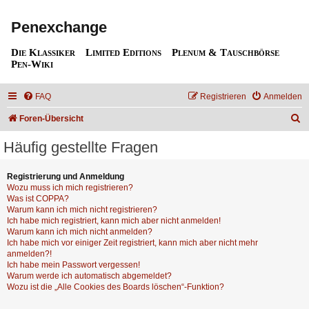
Penexchange
Die Klassiker
Limited Editions
Plenum & Tauschbörse
Pen-Wiki
FAQ
Registrieren
Anmelden
S
Foren-Übersicht
u
Häufig gestellte Fragen
c
h
Registrierung und Anmeldung
Wozu muss ich mich registrieren?
e
Was ist COPPA?
Warum kann ich mich nicht registrieren?
Ich habe mich registriert, kann mich aber nicht anmelden!
Warum kann ich mich nicht anmelden?
Ich habe mich vor einiger Zeit registriert, kann mich aber nicht mehr
anmelden?!
Ich habe mein Passwort vergessen!
Warum werde ich automatisch abgemeldet?
Wozu ist die „Alle Cookies des Boards löschen“-Funktion?