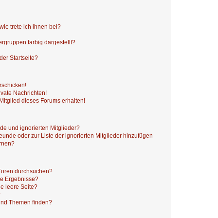
ie trete ich ihnen bei?
gruppen farbig dargestellt?
er Startseite?
rschicken!
vate Nachrichten!
itglied dieses Forums erhalten!
de und ignorierten Mitglieder?
reunde oder zur Liste der ignorierten Mitglieder hinzufügen
ernen?
 Foren durchsuchen?
ne Ergebnisse?
e leere Seite?
?
 und Themen finden?