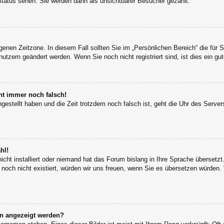
Status sehen. Sie werden dann als unsichtbarer Besucher gezählt.
igenen Zeitzone. In diesem Fall sollten Sie im „Persönlichen Bereich“ die für S
utzern geändert werden. Wenn Sie noch nicht registriert sind, ist dies ein gut
eht immer noch falsch!
ngestellt haben und die Zeit trotzdem noch falsch ist, geht die Uhr des Server
hl!
icht installiert oder niemand hat das Forum bislang in Ihre Sprache übersetzt
s noch nicht existiert, würden wir uns freuen, wenn Sie es übersetzen würden
en angezeigt werden?