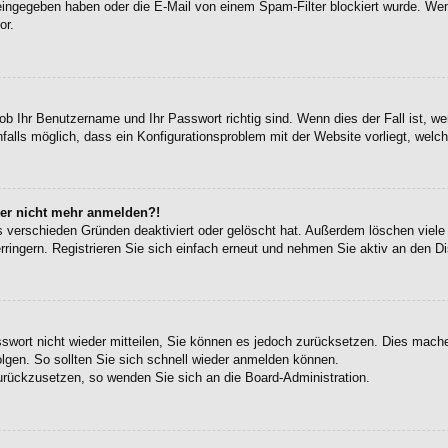
eingegeben haben oder die E-Mail von einem Spam-Filter blockiert wurde. Wen
or.
ob Ihr Benutzername und Ihr Passwort richtig sind. Wenn dies der Fall ist, w
falls möglich, dass ein Konfigurationsproblem mit der Website vorliegt, welc
aber nicht mehr anmelden?!
s verschieden Gründen deaktiviert oder gelöscht hat. Außerdem löschen viele 
ingern. Registrieren Sie sich einfach erneut und nehmen Sie aktiv an den Di
sswort nicht wieder mitteilen, Sie können es jedoch zurücksetzen. Dies mach
gen. So sollten Sie sich schnell wieder anmelden können.
zurückzusetzen, so wenden Sie sich an die Board-Administration.