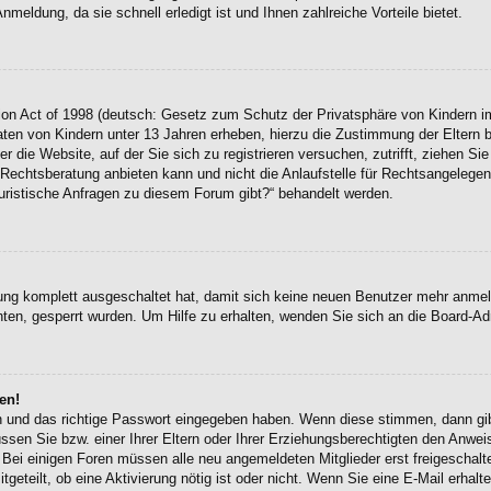
eldung, da sie schnell erledigt ist und Ihnen zahlreiche Vorteile bietet.
on Act of 1998 (deutsch: Gesetz zum Schutz der Privatsphäre von Kindern im
Daten von Kindern unter 13 Jahren erheben, hierzu die Zustimmung der Eltern
r die Website, auf der Sie sich zu registrieren versuchen, zutrifft, ziehen Si
chtsberatung anbieten kann und nicht die Anlaufstelle für Rechtsangelegenhei
uristische Anfragen zu diesem Forum gibt?“ behandelt werden.
erung komplett ausgeschaltet hat, damit sich keine neuen Benutzer mehr anme
ten, gesperrt wurden. Um Hilfe zu erhalten, wenden Sie sich an die Board-Adm
en!
en und das richtige Passwort eingegeben haben. Wenn diese stimmen, dann g
ssen Sie bzw. einer Ihrer Eltern oder Ihrer Erziehungsberechtigten den Anwei
en. Bei einigen Foren müssen alle neu angemeldeten Mitglieder erst freigescha
itgeteilt, ob eine Aktivierung nötig ist oder nicht. Wenn Sie eine E-Mail erha