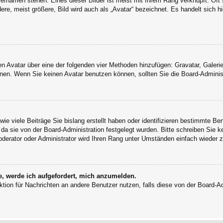
ernamen stehen. Eines dieser Bilder ist meist mit Ihrem Rang verknüpft: Oft 
e, meist größere, Bild wird auch als „Avatar“ bezeichnet. Es handelt sich hi
inen Avatar über eine der folgenden vier Methoden hinzufügen: Gravatar, Gale
en. Wenn Sie keinen Avatar benutzen können, sollten Sie die Board-Administ
ie viele Beiträge Sie bislang erstellt haben oder identifizieren bestimmte B
 da sie von der Board-Administration festgelegt wurden. Bitte schreiben Sie 
oderator oder Administrator wird Ihren Rang unter Umständen einfach wieder 
e, werde ich aufgefordert, mich anzumelden.
unktion für Nachrichten an andere Benutzer nutzen, falls diese von der Board-