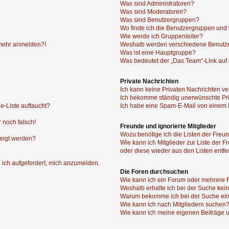
Was sind Administratoren?
Was sind Moderatoren?
Was sind Benutzergruppen?
Wo finde ich die Benutzergruppen und w
Wie werde ich Gruppenleiter?
t mehr anmelden?!
Weshalb werden verschiedene Benutzer
Was ist eine Hauptgruppe?
Was bedeutet der „Das Team“-Link auf d
Private Nachrichten
Ich kann keine Privaten Nachrichten ve
Ich bekomme ständig unerwünschte Pri
e-Liste auftaucht?
Ich habe eine Spam-E-Mail von einem M
 noch falsch!
Freunde und ignorierte Mitglieder
Wozu benötige ich die Listen der Freun
zeigt werden?
Wie kann ich Mitglieder zur Liste der F
oder diese wieder aus den Listen entf
 ich aufgefordert, mich anzumelden.
Die Foren durchsuchen
Wie kann ich ein Forum oder mehrere
Weshalb erhalte ich bei der Suche kei
Warum bekomme ich bei der Suche ein
Wie kann ich nach Mitgliedern suchen
Wie kann ich meine eigenen Beiträge