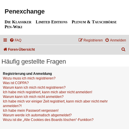
Penexchange
Die Klassiker
Limited Editions
Plenum & Tauschbörse
Pen-Wiki
FAQ
Registrieren
Anmelden
S
Foren-Übersicht
u
Häufig gestellte Fragen
c
h
Registrierung und Anmeldung
Wozu muss ich mich registrieren?
e
Was ist COPPA?
Warum kann ich mich nicht registrieren?
Ich habe mich registriert, kann mich aber nicht anmelden!
Warum kann ich mich nicht anmelden?
Ich habe mich vor einiger Zeit registriert, kann mich aber nicht mehr
anmelden?!
Ich habe mein Passwort vergessen!
Warum werde ich automatisch abgemeldet?
Wozu ist die „Alle Cookies des Boards löschen“-Funktion?