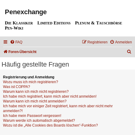
Penexchange
Die Klassiker
Limited Editions
Plenum & Tauschbörse
Pen-Wiki
FAQ
Registrieren
Anmelden
S
Foren-Übersicht
u
Häufig gestellte Fragen
c
h
Registrierung und Anmeldung
Wozu muss ich mich registrieren?
e
Was ist COPPA?
Warum kann ich mich nicht registrieren?
Ich habe mich registriert, kann mich aber nicht anmelden!
Warum kann ich mich nicht anmelden?
Ich habe mich vor einiger Zeit registriert, kann mich aber nicht mehr
anmelden?!
Ich habe mein Passwort vergessen!
Warum werde ich automatisch abgemeldet?
Wozu ist die „Alle Cookies des Boards löschen“-Funktion?