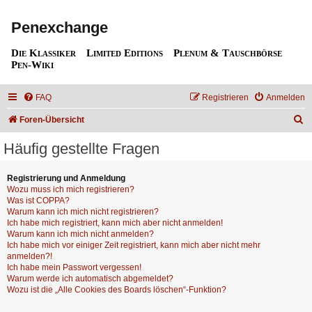
Penexchange
Die Klassiker
Limited Editions
Plenum & Tauschbörse
Pen-Wiki
FAQ
Registrieren
Anmelden
S
Foren-Übersicht
u
Häufig gestellte Fragen
c
h
Registrierung und Anmeldung
Wozu muss ich mich registrieren?
e
Was ist COPPA?
Warum kann ich mich nicht registrieren?
Ich habe mich registriert, kann mich aber nicht anmelden!
Warum kann ich mich nicht anmelden?
Ich habe mich vor einiger Zeit registriert, kann mich aber nicht mehr
anmelden?!
Ich habe mein Passwort vergessen!
Warum werde ich automatisch abgemeldet?
Wozu ist die „Alle Cookies des Boards löschen“-Funktion?