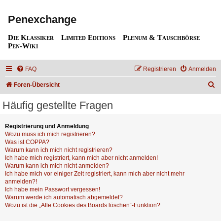
Penexchange
Die Klassiker
Limited Editions
Plenum & Tauschbörse
Pen-Wiki
FAQ
Registrieren
Anmelden
S
Foren-Übersicht
u
Häufig gestellte Fragen
c
h
Registrierung und Anmeldung
Wozu muss ich mich registrieren?
e
Was ist COPPA?
Warum kann ich mich nicht registrieren?
Ich habe mich registriert, kann mich aber nicht anmelden!
Warum kann ich mich nicht anmelden?
Ich habe mich vor einiger Zeit registriert, kann mich aber nicht mehr
anmelden?!
Ich habe mein Passwort vergessen!
Warum werde ich automatisch abgemeldet?
Wozu ist die „Alle Cookies des Boards löschen“-Funktion?