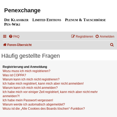
Penexchange
Die Klassiker
Limited Editions
Plenum & Tauschbörse
Pen-Wiki
FAQ
Registrieren
Anmelden
S
Foren-Übersicht
u
Häufig gestellte Fragen
c
h
Registrierung und Anmeldung
Wozu muss ich mich registrieren?
e
Was ist COPPA?
Warum kann ich mich nicht registrieren?
Ich habe mich registriert, kann mich aber nicht anmelden!
Warum kann ich mich nicht anmelden?
Ich habe mich vor einiger Zeit registriert, kann mich aber nicht mehr
anmelden?!
Ich habe mein Passwort vergessen!
Warum werde ich automatisch abgemeldet?
Wozu ist die „Alle Cookies des Boards löschen“-Funktion?