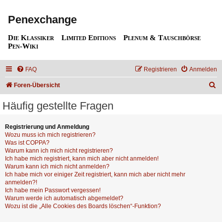
Penexchange
Die Klassiker
Limited Editions
Plenum & Tauschbörse
Pen-Wiki
FAQ
Registrieren
Anmelden
S
Foren-Übersicht
u
Häufig gestellte Fragen
c
h
Registrierung und Anmeldung
Wozu muss ich mich registrieren?
e
Was ist COPPA?
Warum kann ich mich nicht registrieren?
Ich habe mich registriert, kann mich aber nicht anmelden!
Warum kann ich mich nicht anmelden?
Ich habe mich vor einiger Zeit registriert, kann mich aber nicht mehr
anmelden?!
Ich habe mein Passwort vergessen!
Warum werde ich automatisch abgemeldet?
Wozu ist die „Alle Cookies des Boards löschen“-Funktion?