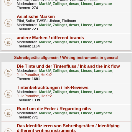
Moderatoren:
MarkIV
,
Zollinger
,
desas
,
Linceo
,
Lamynator
Themen:
274
Asiatische Marken
Pilot, Sailor, TWSBI, Jinhao, Platinum
Moderatoren:
MarkIV
,
Zollinger
,
desas
,
Linceo
,
Lamynator
Themen:
723
andere Marken / different brands
Moderatoren:
MarkIV
,
Zollinger
,
desas
,
Linceo
,
Lamynator
Themen:
1164
Schreibgeräte allgemein / Writing instruments in general
Die Tinte und der Tintenfluss / Ink and the ink flow
Moderatoren:
MarkIV
,
Zollinger
,
desas
,
Linceo
,
Lamynator
,
JulieParadise
,
HeKe2
Themen:
1681
Tintenbetrachtungen / Ink-Reviews
Moderatoren:
MarkIV
,
Zollinger
,
desas
,
Linceo
,
Lamynator
,
JulieParadise
,
HeKe2
Themen:
1339
Rund um die Feder / Regarding nibs
Moderatoren:
MarkIV
,
Zollinger
,
desas
,
Linceo
,
Lamynator
Themen:
771
Das Identifizieren von Schreibgeräten / Identifying
different writing instruments