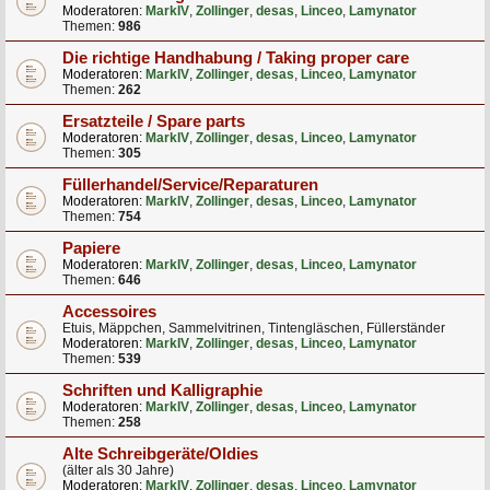
Moderatoren:
MarkIV
,
Zollinger
,
desas
,
Linceo
,
Lamynator
Themen:
986
Die richtige Handhabung / Taking proper care
Moderatoren:
MarkIV
,
Zollinger
,
desas
,
Linceo
,
Lamynator
Themen:
262
Ersatzteile / Spare parts
Moderatoren:
MarkIV
,
Zollinger
,
desas
,
Linceo
,
Lamynator
Themen:
305
Füllerhandel/Service/Reparaturen
Moderatoren:
MarkIV
,
Zollinger
,
desas
,
Linceo
,
Lamynator
Themen:
754
Papiere
Moderatoren:
MarkIV
,
Zollinger
,
desas
,
Linceo
,
Lamynator
Themen:
646
Accessoires
Etuis, Mäppchen, Sammelvitrinen, Tintengläschen, Füllerständer
Moderatoren:
MarkIV
,
Zollinger
,
desas
,
Linceo
,
Lamynator
Themen:
539
Schriften und Kalligraphie
Moderatoren:
MarkIV
,
Zollinger
,
desas
,
Linceo
,
Lamynator
Themen:
258
Alte Schreibgeräte/Oldies
(älter als 30 Jahre)
Moderatoren:
MarkIV
,
Zollinger
,
desas
,
Linceo
,
Lamynator