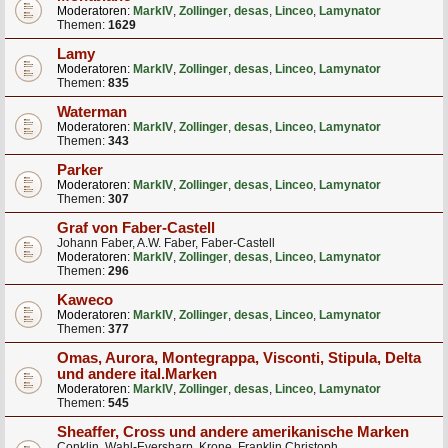
Moderatoren:
MarkIV
,
Zollinger
,
desas
,
Linceo
,
Lamynator
Themen:
1629
Lamy
Moderatoren:
MarkIV
,
Zollinger
,
desas
,
Linceo
,
Lamynator
Themen:
835
Waterman
Moderatoren:
MarkIV
,
Zollinger
,
desas
,
Linceo
,
Lamynator
Themen:
343
Parker
Moderatoren:
MarkIV
,
Zollinger
,
desas
,
Linceo
,
Lamynator
Themen:
307
Graf von Faber-Castell
Johann Faber, A.W. Faber, Faber-Castell
Moderatoren:
MarkIV
,
Zollinger
,
desas
,
Linceo
,
Lamynator
Themen:
296
Kaweco
Moderatoren:
MarkIV
,
Zollinger
,
desas
,
Linceo
,
Lamynator
Themen:
377
Omas, Aurora, Montegrappa, Visconti, Stipula, Delta
und andere ital.Marken
Moderatoren:
MarkIV
,
Zollinger
,
desas
,
Linceo
,
Lamynator
Themen:
545
Sheaffer, Cross und andere amerikanische Marken
Conklin, Wahl-Eversharp, Krone, Franklin Christoph