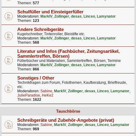
Themen:
577
Schulfüller und Einsteigerfüller
Moderatoren:
MarkIV
,
Zollinger
,
desas
,
Linceo
,
Lamynator
Themen:
123
Andere Schreibgeräte
Kugelschreiber, Tintenroller, Bleistifte etc.
Moderatoren:
MarkIV
,
Zollinger
,
desas
,
Linceo
,
Lamynator
Themen:
568
Literatur und Infos (Fachbücher, Zeitungsartikel,
Sammlertreffen, Börsen)
Füllerbücher und Materialien, Sammlertreffen, Börsen, Termine
Moderatoren:
MarkIV
,
Zollinger
,
desas
,
Linceo
,
Lamynator
Themen:
866
Sonstiges / Other
Technikfragen zum Forum, Fotothemen, Kaufberatung, Brieffreude,
etc.
Moderatoren:
Sabine
,
MarkIV
,
Zollinger
,
desas
,
Linceo
,
Lamynator
,
JulieParadise
,
HeKe2
Themen:
1622
Tauschbörse
Schreibgeräte und Zubehör-Angebote (privat)
Moderatoren:
Sabine
,
MarkIV
,
Zollinger
,
desas
,
Linceo
,
Lamynator
Themen:
969