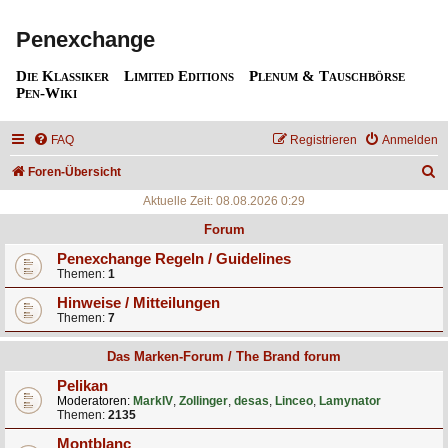
Penexchange
Die Klassiker
Limited Editions
Plenum & Tauschbörse
Pen-Wiki
FAQ
Registrieren
Anmelden
S
Foren-Übersicht
u
Aktuelle Zeit: 08.08.2026 0:29
c
Forum
h
Penexchange Regeln / Guidelines
Themen:
1
e
Hinweise / Mitteilungen
Themen:
7
Das Marken-Forum / The Brand forum
Pelikan
Moderatoren:
MarkIV
,
Zollinger
,
desas
,
Linceo
,
Lamynator
Themen:
2135
Montblanc