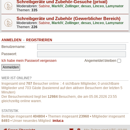
Schreibgeräte und Zubehör-Gesuche (privat)
Moderatoren:
Sabine
,
MarkIV
,
Zollinger
,
desas
,
Linceo
,
Lamynator
Themen:
335
Schreibgeräte und Zubehör (Gewerblicher Bereich)
Moderatoren:
Sabine
,
MarkIV
,
Zollinger
,
desas
,
Linceo
,
Lamynator
Themen:
226
ANMELDEN
•
REGISTRIEREN
Benutzername:
Passwort:
Ich habe mein Passwort vergessen
Angemeldet bleiben
WER IST ONLINE?
Insgesamt sind
707
Besucher online :: 4 sichtbare Mitglieder, 0 unsichtbare
Mitglieder und 703 Gäste (basierend auf den aktiven Besuchern der letzten 5
Minuten)
Der Besucherrekord liegt bei
12984
Besuchern, die am 05.06.2026 23:55
gleichzeitig online waren.
STATISTIK
Beiträge insgesamt
404804
• Themen insgesamt
23960
• Mitglieder insgesamt
8493
• Unser neuestes Mitglied:
imluca