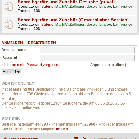
Schreibgeräte und Zubehör-Gesuche (privat)
Moderatoren:
Sabine
,
MarkIV
,
Zollinger
,
desas
,
Linceo
,
Lamynator
Themen:
336
Schreibgeräte und Zubehör (Gewerblicher Bereich)
Moderatoren:
Sabine
,
MarkIV
,
Zollinger
,
desas
,
Linceo
,
Lamynator
Themen:
226
ANMELDEN
•
REGISTRIEREN
Benutzername:
Passwort:
Ich habe mein Passwort vergessen
Angemeldet bleiben
WER IST ONLINE?
Insgesamt sind
801
Besucher online :: 3 sichtbare Mitglieder, 0 unsichtbare
Mitglieder und 798 Gäste (basierend auf den aktiven Besuchern der letzten 5
Minuten)
Der Besucherrekord liegt bei
12984
Besuchern, die am 05.06.2026 23:55
gleichzeitig online waren.
STATISTIK
Beiträge insgesamt
404793
• Themen insgesamt
23960
• Mitglieder insgesamt
8493
• Unser neuestes Mitglied:
imluca