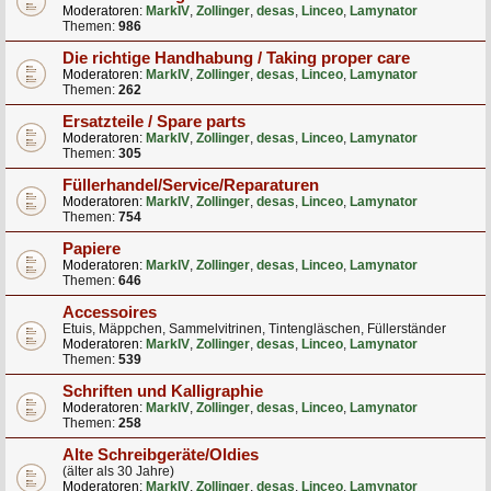
Moderatoren:
MarkIV
,
Zollinger
,
desas
,
Linceo
,
Lamynator
Themen:
986
Die richtige Handhabung / Taking proper care
Moderatoren:
MarkIV
,
Zollinger
,
desas
,
Linceo
,
Lamynator
Themen:
262
Ersatzteile / Spare parts
Moderatoren:
MarkIV
,
Zollinger
,
desas
,
Linceo
,
Lamynator
Themen:
305
Füllerhandel/Service/Reparaturen
Moderatoren:
MarkIV
,
Zollinger
,
desas
,
Linceo
,
Lamynator
Themen:
754
Papiere
Moderatoren:
MarkIV
,
Zollinger
,
desas
,
Linceo
,
Lamynator
Themen:
646
Accessoires
Etuis, Mäppchen, Sammelvitrinen, Tintengläschen, Füllerständer
Moderatoren:
MarkIV
,
Zollinger
,
desas
,
Linceo
,
Lamynator
Themen:
539
Schriften und Kalligraphie
Moderatoren:
MarkIV
,
Zollinger
,
desas
,
Linceo
,
Lamynator
Themen:
258
Alte Schreibgeräte/Oldies
(älter als 30 Jahre)
Moderatoren:
MarkIV
,
Zollinger
,
desas
,
Linceo
,
Lamynator