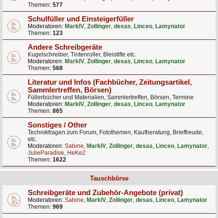
Themen:
577
Schulfüller und Einsteigerfüller
Moderatoren:
MarkIV
,
Zollinger
,
desas
,
Linceo
,
Lamynator
Themen:
123
Andere Schreibgeräte
Kugelschreiber, Tintenroller, Bleistifte etc.
Moderatoren:
MarkIV
,
Zollinger
,
desas
,
Linceo
,
Lamynator
Themen:
568
Literatur und Infos (Fachbücher, Zeitungsartikel,
Sammlertreffen, Börsen)
Füllerbücher und Materialien, Sammlertreffen, Börsen, Termine
Moderatoren:
MarkIV
,
Zollinger
,
desas
,
Linceo
,
Lamynator
Themen:
865
Sonstiges / Other
Technikfragen zum Forum, Fotothemen, Kaufberatung, Brieffreude,
etc.
Moderatoren:
Sabine
,
MarkIV
,
Zollinger
,
desas
,
Linceo
,
Lamynator
,
JulieParadise
,
HeKe2
Themen:
1622
Tauschbörse
Schreibgeräte und Zubehör-Angebote (privat)
Moderatoren:
Sabine
,
MarkIV
,
Zollinger
,
desas
,
Linceo
,
Lamynator
Themen:
969