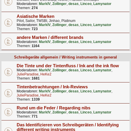
Moderatoren:
MarkIV
,
Zollinger
,
desas
,
Linceo
,
Lamynator
Themen:
274
Asiatische Marken
Pilot, Sailor, TWSBI, Jinhao, Platinum
Moderatoren:
MarkIV
,
Zollinger
,
desas
,
Linceo
,
Lamynator
Themen:
723
andere Marken / different brands
Moderatoren:
MarkIV
,
Zollinger
,
desas
,
Linceo
,
Lamynator
Themen:
1164
Schreibgeräte allgemein / Writing instruments in general
Die Tinte und der Tintenfluss / Ink and the ink flow
Moderatoren:
MarkIV
,
Zollinger
,
desas
,
Linceo
,
Lamynator
,
JulieParadise
,
HeKe2
Themen:
1681
Tintenbetrachtungen / Ink-Reviews
Moderatoren:
MarkIV
,
Zollinger
,
desas
,
Linceo
,
Lamynator
,
JulieParadise
,
HeKe2
Themen:
1339
Rund um die Feder / Regarding nibs
Moderatoren:
MarkIV
,
Zollinger
,
desas
,
Linceo
,
Lamynator
Themen:
771
Das Identifizieren von Schreibgeräten / Identifying
different writing instruments