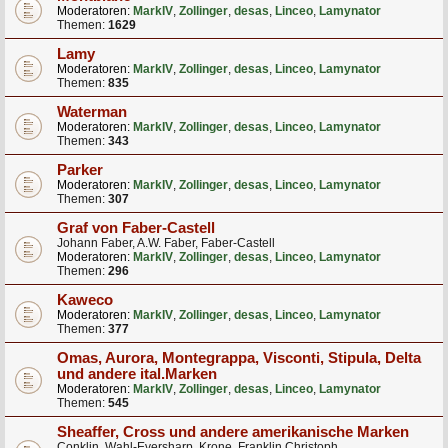
Moderatoren:
MarkIV
,
Zollinger
,
desas
,
Linceo
,
Lamynator
Themen:
1629
Lamy
Moderatoren:
MarkIV
,
Zollinger
,
desas
,
Linceo
,
Lamynator
Themen:
835
Waterman
Moderatoren:
MarkIV
,
Zollinger
,
desas
,
Linceo
,
Lamynator
Themen:
343
Parker
Moderatoren:
MarkIV
,
Zollinger
,
desas
,
Linceo
,
Lamynator
Themen:
307
Graf von Faber-Castell
Johann Faber, A.W. Faber, Faber-Castell
Moderatoren:
MarkIV
,
Zollinger
,
desas
,
Linceo
,
Lamynator
Themen:
296
Kaweco
Moderatoren:
MarkIV
,
Zollinger
,
desas
,
Linceo
,
Lamynator
Themen:
377
Omas, Aurora, Montegrappa, Visconti, Stipula, Delta
und andere ital.Marken
Moderatoren:
MarkIV
,
Zollinger
,
desas
,
Linceo
,
Lamynator
Themen:
545
Sheaffer, Cross und andere amerikanische Marken
Conklin, Wahl-Eversharp, Krone, Franklin Christoph