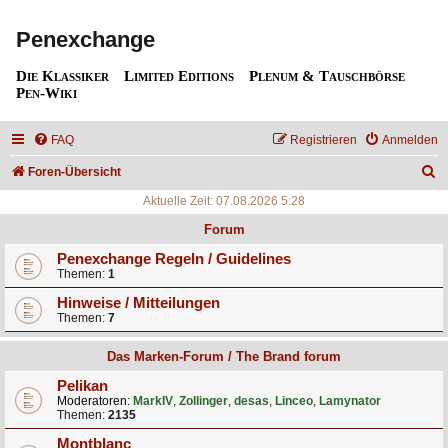
Penexchange
Die Klassiker
Limited Editions
Plenum & Tauschbörse
Pen-Wiki
FAQ
Registrieren
Anmelden
S
Foren-Übersicht
u
Aktuelle Zeit: 07.08.2026 5:28
c
Forum
h
Penexchange Regeln / Guidelines
Themen:
1
e
Hinweise / Mitteilungen
Themen:
7
Das Marken-Forum / The Brand forum
Pelikan
Moderatoren:
MarkIV
,
Zollinger
,
desas
,
Linceo
,
Lamynator
Themen:
2135
Montblanc