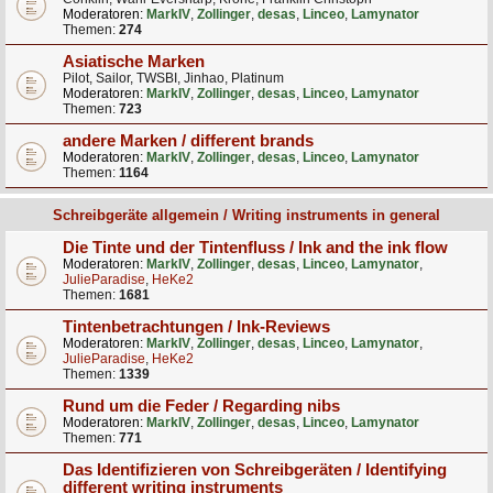
Moderatoren:
MarkIV
,
Zollinger
,
desas
,
Linceo
,
Lamynator
Themen:
274
Asiatische Marken
Pilot, Sailor, TWSBI, Jinhao, Platinum
Moderatoren:
MarkIV
,
Zollinger
,
desas
,
Linceo
,
Lamynator
Themen:
723
andere Marken / different brands
Moderatoren:
MarkIV
,
Zollinger
,
desas
,
Linceo
,
Lamynator
Themen:
1164
Schreibgeräte allgemein / Writing instruments in general
Die Tinte und der Tintenfluss / Ink and the ink flow
Moderatoren:
MarkIV
,
Zollinger
,
desas
,
Linceo
,
Lamynator
,
JulieParadise
,
HeKe2
Themen:
1681
Tintenbetrachtungen / Ink-Reviews
Moderatoren:
MarkIV
,
Zollinger
,
desas
,
Linceo
,
Lamynator
,
JulieParadise
,
HeKe2
Themen:
1339
Rund um die Feder / Regarding nibs
Moderatoren:
MarkIV
,
Zollinger
,
desas
,
Linceo
,
Lamynator
Themen:
771
Das Identifizieren von Schreibgeräten / Identifying
different writing instruments