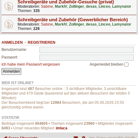
Schreibgeräte und Zubehör-Gesuche (privat)
Moderatoren:
Sabine
,
MarkIV
,
Zollinger
,
desas
,
Linceo
,
Lamynator
Themen:
335
Schreibgeräte und Zubehör (Gewerblicher Bereich)
Moderatoren:
Sabine
,
MarkIV
,
Zollinger
,
desas
,
Linceo
,
Lamynator
Themen:
226
ANMELDEN
•
REGISTRIEREN
Benutzername:
Passwort:
Ich habe mein Passwort vergessen
Angemeldet bleiben
WER IST ONLINE?
Insgesamt sind
487
Besucher online :: 5 sichtbare Mitglieder, 3 unsichtbare
Mitglieder und 479 Gäste (basierend auf den aktiven Besuchern der letzten 5
Minuten)
Der Besucherrekord liegt bei
12984
Besuchern, die am 05.06.2026 23:55
gleichzeitig online waren.
STATISTIK
Beiträge insgesamt
404805
• Themen insgesamt
23960
• Mitglieder insgesamt
8493
• Unser neuestes Mitglied:
imluca