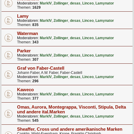
Moderatoren:
MarkIV
,
Zollinger
,
desas
,
Linceo
,
Lamynator
Themen:
1629
Lamy
Moderatoren:
MarkIV
,
Zollinger
,
desas
,
Linceo
,
Lamynator
Themen:
835
Waterman
Moderatoren:
MarkIV
,
Zollinger
,
desas
,
Linceo
,
Lamynator
Themen:
343
Parker
Moderatoren:
MarkIV
,
Zollinger
,
desas
,
Linceo
,
Lamynator
Themen:
307
Graf von Faber-Castell
Johann Faber, A.W. Faber, Faber-Castell
Moderatoren:
MarkIV
,
Zollinger
,
desas
,
Linceo
,
Lamynator
Themen:
296
Kaweco
Moderatoren:
MarkIV
,
Zollinger
,
desas
,
Linceo
,
Lamynator
Themen:
377
Omas, Aurora, Montegrappa, Visconti, Stipula, Delta
und andere ital.Marken
Moderatoren:
MarkIV
,
Zollinger
,
desas
,
Linceo
,
Lamynator
Themen:
545
Sheaffer, Cross und andere amerikanische Marken
Conklin, Wahl-Eversharp, Krone, Franklin Christoph