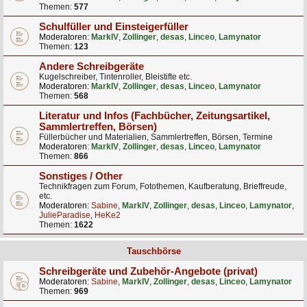
Themen:
577
Schulfüller und Einsteigerfüller
Moderatoren:
MarkIV
,
Zollinger
,
desas
,
Linceo
,
Lamynator
Themen:
123
Andere Schreibgeräte
Kugelschreiber, Tintenroller, Bleistifte etc.
Moderatoren:
MarkIV
,
Zollinger
,
desas
,
Linceo
,
Lamynator
Themen:
568
Literatur und Infos (Fachbücher, Zeitungsartikel,
Sammlertreffen, Börsen)
Füllerbücher und Materialien, Sammlertreffen, Börsen, Termine
Moderatoren:
MarkIV
,
Zollinger
,
desas
,
Linceo
,
Lamynator
Themen:
866
Sonstiges / Other
Technikfragen zum Forum, Fotothemen, Kaufberatung, Brieffreude,
etc.
Moderatoren:
Sabine
,
MarkIV
,
Zollinger
,
desas
,
Linceo
,
Lamynator
,
JulieParadise
,
HeKe2
Themen:
1622
Tauschbörse
Schreibgeräte und Zubehör-Angebote (privat)
Moderatoren:
Sabine
,
MarkIV
,
Zollinger
,
desas
,
Linceo
,
Lamynator
Themen:
969