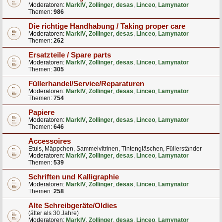
Moderatoren:
MarkIV
,
Zollinger
,
desas
,
Linceo
,
Lamynator
Themen:
986
Die richtige Handhabung / Taking proper care
Moderatoren:
MarkIV
,
Zollinger
,
desas
,
Linceo
,
Lamynator
Themen:
262
Ersatzteile / Spare parts
Moderatoren:
MarkIV
,
Zollinger
,
desas
,
Linceo
,
Lamynator
Themen:
305
Füllerhandel/Service/Reparaturen
Moderatoren:
MarkIV
,
Zollinger
,
desas
,
Linceo
,
Lamynator
Themen:
754
Papiere
Moderatoren:
MarkIV
,
Zollinger
,
desas
,
Linceo
,
Lamynator
Themen:
646
Accessoires
Etuis, Mäppchen, Sammelvitrinen, Tintengläschen, Füllerständer
Moderatoren:
MarkIV
,
Zollinger
,
desas
,
Linceo
,
Lamynator
Themen:
539
Schriften und Kalligraphie
Moderatoren:
MarkIV
,
Zollinger
,
desas
,
Linceo
,
Lamynator
Themen:
258
Alte Schreibgeräte/Oldies
(älter als 30 Jahre)
Moderatoren:
MarkIV
,
Zollinger
,
desas
,
Linceo
,
Lamynator