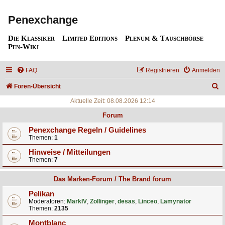
Penexchange
Die Klassiker
Limited Editions
Plenum & Tauschbörse
Pen-Wiki
FAQ
Registrieren
Anmelden
S
Foren-Übersicht
u
Aktuelle Zeit: 08.08.2026 12:14
c
Forum
h
Penexchange Regeln / Guidelines
Themen:
1
e
Hinweise / Mitteilungen
Themen:
7
Das Marken-Forum / The Brand forum
Pelikan
Moderatoren:
MarkIV
,
Zollinger
,
desas
,
Linceo
,
Lamynator
Themen:
2135
Montblanc