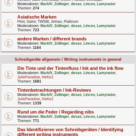
Moderatoren:
MarkIV
,
Zollinger
,
desas
,
Linceo
,
Lamynator
Themen:
274
Asiatische Marken
Pilot, Sailor, TWSBI, Jinhao, Platinum
Moderatoren:
MarkIV
,
Zollinger
,
desas
,
Linceo
,
Lamynator
Themen:
723
andere Marken / different brands
Moderatoren:
MarkIV
,
Zollinger
,
desas
,
Linceo
,
Lamynator
Themen:
1164
Schreibgeräte allgemein / Writing instruments in general
Die Tinte und der Tintenfluss / Ink and the ink flow
Moderatoren:
MarkIV
,
Zollinger
,
desas
,
Linceo
,
Lamynator
,
JulieParadise
,
HeKe2
Themen:
1681
Tintenbetrachtungen / Ink-Reviews
Moderatoren:
MarkIV
,
Zollinger
,
desas
,
Linceo
,
Lamynator
,
JulieParadise
,
HeKe2
Themen:
1339
Rund um die Feder / Regarding nibs
Moderatoren:
MarkIV
,
Zollinger
,
desas
,
Linceo
,
Lamynator
Themen:
771
Das Identifizieren von Schreibgeräten / Identifying
different writing instruments