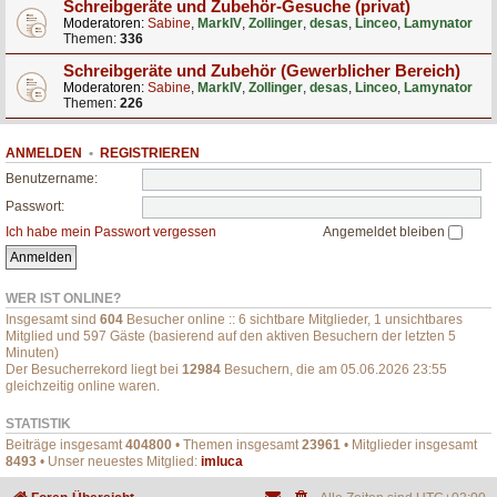
Schreibgeräte und Zubehör-Gesuche (privat)
Moderatoren:
Sabine
,
MarkIV
,
Zollinger
,
desas
,
Linceo
,
Lamynator
Themen:
336
Schreibgeräte und Zubehör (Gewerblicher Bereich)
Moderatoren:
Sabine
,
MarkIV
,
Zollinger
,
desas
,
Linceo
,
Lamynator
Themen:
226
ANMELDEN
•
REGISTRIEREN
Benutzername:
Passwort:
Ich habe mein Passwort vergessen
Angemeldet bleiben
WER IST ONLINE?
Insgesamt sind
604
Besucher online :: 6 sichtbare Mitglieder, 1 unsichtbares
Mitglied und 597 Gäste (basierend auf den aktiven Besuchern der letzten 5
Minuten)
Der Besucherrekord liegt bei
12984
Besuchern, die am 05.06.2026 23:55
gleichzeitig online waren.
STATISTIK
Beiträge insgesamt
404800
• Themen insgesamt
23961
• Mitglieder insgesamt
8493
• Unser neuestes Mitglied:
imluca