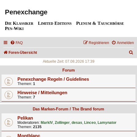
Penexchange
Die Klassiker
Limited Editions
Plenum & Tauschbörse
Pen-Wiki
FAQ
Registrieren
Anmelden
S
Foren-Übersicht
u
Aktuelle Zeit: 07.08.2026 17:39
c
Forum
h
Penexchange Regeln / Guidelines
Themen:
1
e
Hinweise / Mitteilungen
Themen:
7
Das Marken-Forum / The Brand forum
Pelikan
Moderatoren:
MarkIV
,
Zollinger
,
desas
,
Linceo
,
Lamynator
Themen:
2135
Montblanc