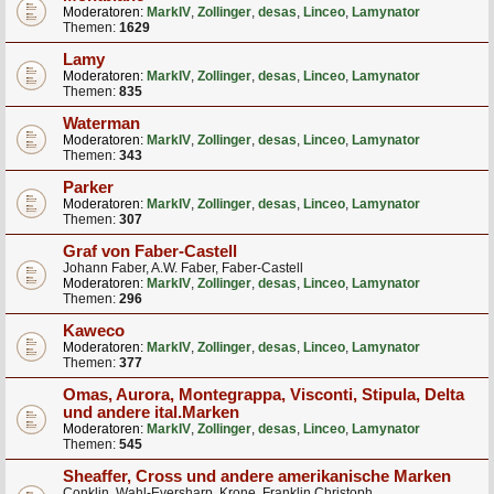
Moderatoren:
MarkIV
,
Zollinger
,
desas
,
Linceo
,
Lamynator
Themen:
1629
Lamy
Moderatoren:
MarkIV
,
Zollinger
,
desas
,
Linceo
,
Lamynator
Themen:
835
Waterman
Moderatoren:
MarkIV
,
Zollinger
,
desas
,
Linceo
,
Lamynator
Themen:
343
Parker
Moderatoren:
MarkIV
,
Zollinger
,
desas
,
Linceo
,
Lamynator
Themen:
307
Graf von Faber-Castell
Johann Faber, A.W. Faber, Faber-Castell
Moderatoren:
MarkIV
,
Zollinger
,
desas
,
Linceo
,
Lamynator
Themen:
296
Kaweco
Moderatoren:
MarkIV
,
Zollinger
,
desas
,
Linceo
,
Lamynator
Themen:
377
Omas, Aurora, Montegrappa, Visconti, Stipula, Delta
und andere ital.Marken
Moderatoren:
MarkIV
,
Zollinger
,
desas
,
Linceo
,
Lamynator
Themen:
545
Sheaffer, Cross und andere amerikanische Marken
Conklin, Wahl-Eversharp, Krone, Franklin Christoph