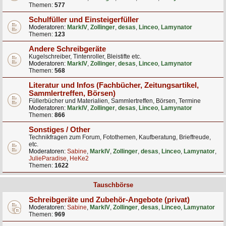
Themen:
577
Schulfüller und Einsteigerfüller
Moderatoren:
MarkIV
,
Zollinger
,
desas
,
Linceo
,
Lamynator
Themen:
123
Andere Schreibgeräte
Kugelschreiber, Tintenroller, Bleistifte etc.
Moderatoren:
MarkIV
,
Zollinger
,
desas
,
Linceo
,
Lamynator
Themen:
568
Literatur und Infos (Fachbücher, Zeitungsartikel,
Sammlertreffen, Börsen)
Füllerbücher und Materialien, Sammlertreffen, Börsen, Termine
Moderatoren:
MarkIV
,
Zollinger
,
desas
,
Linceo
,
Lamynator
Themen:
866
Sonstiges / Other
Technikfragen zum Forum, Fotothemen, Kaufberatung, Brieffreude,
etc.
Moderatoren:
Sabine
,
MarkIV
,
Zollinger
,
desas
,
Linceo
,
Lamynator
,
JulieParadise
,
HeKe2
Themen:
1622
Tauschbörse
Schreibgeräte und Zubehör-Angebote (privat)
Moderatoren:
Sabine
,
MarkIV
,
Zollinger
,
desas
,
Linceo
,
Lamynator
Themen:
969