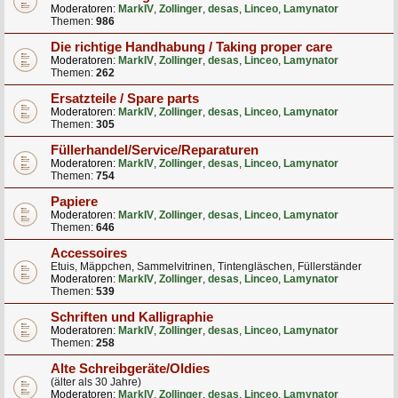
Moderatoren:
MarkIV
,
Zollinger
,
desas
,
Linceo
,
Lamynator
Themen:
986
Die richtige Handhabung / Taking proper care
Moderatoren:
MarkIV
,
Zollinger
,
desas
,
Linceo
,
Lamynator
Themen:
262
Ersatzteile / Spare parts
Moderatoren:
MarkIV
,
Zollinger
,
desas
,
Linceo
,
Lamynator
Themen:
305
Füllerhandel/Service/Reparaturen
Moderatoren:
MarkIV
,
Zollinger
,
desas
,
Linceo
,
Lamynator
Themen:
754
Papiere
Moderatoren:
MarkIV
,
Zollinger
,
desas
,
Linceo
,
Lamynator
Themen:
646
Accessoires
Etuis, Mäppchen, Sammelvitrinen, Tintengläschen, Füllerständer
Moderatoren:
MarkIV
,
Zollinger
,
desas
,
Linceo
,
Lamynator
Themen:
539
Schriften und Kalligraphie
Moderatoren:
MarkIV
,
Zollinger
,
desas
,
Linceo
,
Lamynator
Themen:
258
Alte Schreibgeräte/Oldies
(älter als 30 Jahre)
Moderatoren:
MarkIV
,
Zollinger
,
desas
,
Linceo
,
Lamynator