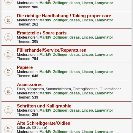
Moderatoren:
MarkIV
,
Zollinger
,
desas
,
Linceo
,
Lamynator
Themen:
986
Die richtige Handhabung / Taking proper care
Moderatoren:
MarkIV
,
Zollinger
,
desas
,
Linceo
,
Lamynator
Themen:
262
Ersatzteile / Spare parts
Moderatoren:
MarkIV
,
Zollinger
,
desas
,
Linceo
,
Lamynator
Themen:
305
Füllerhandel/Service/Reparaturen
Moderatoren:
MarkIV
,
Zollinger
,
desas
,
Linceo
,
Lamynator
Themen:
754
Papiere
Moderatoren:
MarkIV
,
Zollinger
,
desas
,
Linceo
,
Lamynator
Themen:
646
Accessoires
Etuis, Mäppchen, Sammelvitrinen, Tintengläschen, Füllerständer
Moderatoren:
MarkIV
,
Zollinger
,
desas
,
Linceo
,
Lamynator
Themen:
539
Schriften und Kalligraphie
Moderatoren:
MarkIV
,
Zollinger
,
desas
,
Linceo
,
Lamynator
Themen:
258
Alte Schreibgeräte/Oldies
(älter als 30 Jahre)
Moderatoren:
MarkIV
,
Zollinger
,
desas
,
Linceo
,
Lamynator