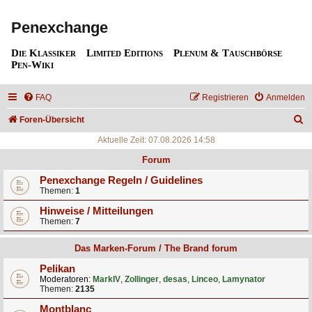
Penexchange
Die Klassiker
Limited Editions
Plenum & Tauschbörse
Pen-Wiki
FAQ
Registrieren
Anmelden
S
Foren-Übersicht
u
Aktuelle Zeit: 07.08.2026 14:58
c
Forum
h
Penexchange Regeln / Guidelines
Themen:
1
e
Hinweise / Mitteilungen
Themen:
7
Das Marken-Forum / The Brand forum
Pelikan
Moderatoren:
MarkIV
,
Zollinger
,
desas
,
Linceo
,
Lamynator
Themen:
2135
Montblanc