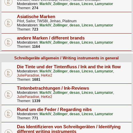
Moderatoren:
MarkIV
,
Zollinger
,
desas
,
Linceo
,
Lamynator
Themen:
274
Asiatische Marken
Pilot, Sailor, TWSBI, Jinhao, Platinum
Moderatoren:
MarkIV
,
Zollinger
,
desas
,
Linceo
,
Lamynator
Themen:
723
andere Marken / different brands
Moderatoren:
MarkIV
,
Zollinger
,
desas
,
Linceo
,
Lamynator
Themen:
1164
Schreibgeräte allgemein / Writing instruments in general
Die Tinte und der Tintenfluss / Ink and the ink flow
Moderatoren:
MarkIV
,
Zollinger
,
desas
,
Linceo
,
Lamynator
,
JulieParadise
,
HeKe2
Themen:
1681
Tintenbetrachtungen / Ink-Reviews
Moderatoren:
MarkIV
,
Zollinger
,
desas
,
Linceo
,
Lamynator
,
JulieParadise
,
HeKe2
Themen:
1339
Rund um die Feder / Regarding nibs
Moderatoren:
MarkIV
,
Zollinger
,
desas
,
Linceo
,
Lamynator
Themen:
771
Das Identifizieren von Schreibgeräten / Identifying
different writing instruments