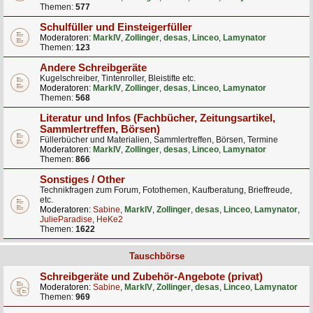
Themen:
577
Schulfüller und Einsteigerfüller
Moderatoren:
MarkIV
,
Zollinger
,
desas
,
Linceo
,
Lamynator
Themen:
123
Andere Schreibgeräte
Kugelschreiber, Tintenroller, Bleistifte etc.
Moderatoren:
MarkIV
,
Zollinger
,
desas
,
Linceo
,
Lamynator
Themen:
568
Literatur und Infos (Fachbücher, Zeitungsartikel,
Sammlertreffen, Börsen)
Füllerbücher und Materialien, Sammlertreffen, Börsen, Termine
Moderatoren:
MarkIV
,
Zollinger
,
desas
,
Linceo
,
Lamynator
Themen:
866
Sonstiges / Other
Technikfragen zum Forum, Fotothemen, Kaufberatung, Brieffreude,
etc.
Moderatoren:
Sabine
,
MarkIV
,
Zollinger
,
desas
,
Linceo
,
Lamynator
,
JulieParadise
,
HeKe2
Themen:
1622
Tauschbörse
Schreibgeräte und Zubehör-Angebote (privat)
Moderatoren:
Sabine
,
MarkIV
,
Zollinger
,
desas
,
Linceo
,
Lamynator
Themen:
969