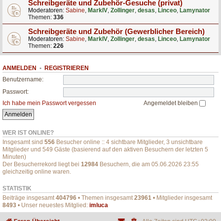
Schreibgeräte und Zubehör-Gesuche (privat)
Moderatoren:
Sabine
,
MarkIV
,
Zollinger
,
desas
,
Linceo
,
Lamynator
Themen:
336
Schreibgeräte und Zubehör (Gewerblicher Bereich)
Moderatoren:
Sabine
,
MarkIV
,
Zollinger
,
desas
,
Linceo
,
Lamynator
Themen:
226
ANMELDEN
•
REGISTRIEREN
Benutzername:
Passwort:
Ich habe mein Passwort vergessen
Angemeldet bleiben
WER IST ONLINE?
Insgesamt sind
556
Besucher online :: 4 sichtbare Mitglieder, 3 unsichtbare
Mitglieder und 549 Gäste (basierend auf den aktiven Besuchern der letzten 5
Minuten)
Der Besucherrekord liegt bei
12984
Besuchern, die am 05.06.2026 23:55
gleichzeitig online waren.
STATISTIK
Beiträge insgesamt
404796
• Themen insgesamt
23961
• Mitglieder insgesamt
8493
• Unser neuestes Mitglied:
imluca