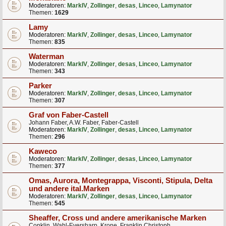
Moderatoren:
MarkIV
,
Zollinger
,
desas
,
Linceo
,
Lamynator
Themen:
1629
Lamy
Moderatoren:
MarkIV
,
Zollinger
,
desas
,
Linceo
,
Lamynator
Themen:
835
Waterman
Moderatoren:
MarkIV
,
Zollinger
,
desas
,
Linceo
,
Lamynator
Themen:
343
Parker
Moderatoren:
MarkIV
,
Zollinger
,
desas
,
Linceo
,
Lamynator
Themen:
307
Graf von Faber-Castell
Johann Faber, A.W. Faber, Faber-Castell
Moderatoren:
MarkIV
,
Zollinger
,
desas
,
Linceo
,
Lamynator
Themen:
296
Kaweco
Moderatoren:
MarkIV
,
Zollinger
,
desas
,
Linceo
,
Lamynator
Themen:
377
Omas, Aurora, Montegrappa, Visconti, Stipula, Delta
und andere ital.Marken
Moderatoren:
MarkIV
,
Zollinger
,
desas
,
Linceo
,
Lamynator
Themen:
545
Sheaffer, Cross und andere amerikanische Marken
Conklin, Wahl-Eversharp, Krone, Franklin Christoph