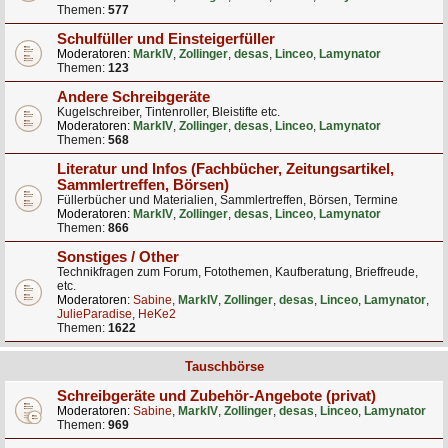
Themen:
577
Schulfüller und Einsteigerfüller
Moderatoren:
MarkIV
,
Zollinger
,
desas
,
Linceo
,
Lamynator
Themen:
123
Andere Schreibgeräte
Kugelschreiber, Tintenroller, Bleistifte etc.
Moderatoren:
MarkIV
,
Zollinger
,
desas
,
Linceo
,
Lamynator
Themen:
568
Literatur und Infos (Fachbücher, Zeitungsartikel,
Sammlertreffen, Börsen)
Füllerbücher und Materialien, Sammlertreffen, Börsen, Termine
Moderatoren:
MarkIV
,
Zollinger
,
desas
,
Linceo
,
Lamynator
Themen:
866
Sonstiges / Other
Technikfragen zum Forum, Fotothemen, Kaufberatung, Brieffreude,
etc.
Moderatoren:
Sabine
,
MarkIV
,
Zollinger
,
desas
,
Linceo
,
Lamynator
,
JulieParadise
,
HeKe2
Themen:
1622
Tauschbörse
Schreibgeräte und Zubehör-Angebote (privat)
Moderatoren:
Sabine
,
MarkIV
,
Zollinger
,
desas
,
Linceo
,
Lamynator
Themen:
969