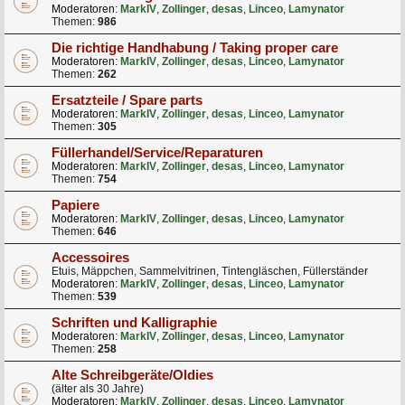
Moderatoren:
MarkIV
,
Zollinger
,
desas
,
Linceo
,
Lamynator
Themen:
986
Die richtige Handhabung / Taking proper care
Moderatoren:
MarkIV
,
Zollinger
,
desas
,
Linceo
,
Lamynator
Themen:
262
Ersatzteile / Spare parts
Moderatoren:
MarkIV
,
Zollinger
,
desas
,
Linceo
,
Lamynator
Themen:
305
Füllerhandel/Service/Reparaturen
Moderatoren:
MarkIV
,
Zollinger
,
desas
,
Linceo
,
Lamynator
Themen:
754
Papiere
Moderatoren:
MarkIV
,
Zollinger
,
desas
,
Linceo
,
Lamynator
Themen:
646
Accessoires
Etuis, Mäppchen, Sammelvitrinen, Tintengläschen, Füllerständer
Moderatoren:
MarkIV
,
Zollinger
,
desas
,
Linceo
,
Lamynator
Themen:
539
Schriften und Kalligraphie
Moderatoren:
MarkIV
,
Zollinger
,
desas
,
Linceo
,
Lamynator
Themen:
258
Alte Schreibgeräte/Oldies
(älter als 30 Jahre)
Moderatoren:
MarkIV
,
Zollinger
,
desas
,
Linceo
,
Lamynator