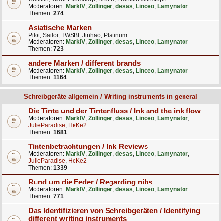
Moderatoren:
MarkIV
,
Zollinger
,
desas
,
Linceo
,
Lamynator
Themen:
274
Asiatische Marken
Pilot, Sailor, TWSBI, Jinhao, Platinum
Moderatoren:
MarkIV
,
Zollinger
,
desas
,
Linceo
,
Lamynator
Themen:
723
andere Marken / different brands
Moderatoren:
MarkIV
,
Zollinger
,
desas
,
Linceo
,
Lamynator
Themen:
1164
Schreibgeräte allgemein / Writing instruments in general
Die Tinte und der Tintenfluss / Ink and the ink flow
Moderatoren:
MarkIV
,
Zollinger
,
desas
,
Linceo
,
Lamynator
,
JulieParadise
,
HeKe2
Themen:
1681
Tintenbetrachtungen / Ink-Reviews
Moderatoren:
MarkIV
,
Zollinger
,
desas
,
Linceo
,
Lamynator
,
JulieParadise
,
HeKe2
Themen:
1339
Rund um die Feder / Regarding nibs
Moderatoren:
MarkIV
,
Zollinger
,
desas
,
Linceo
,
Lamynator
Themen:
771
Das Identifizieren von Schreibgeräten / Identifying
different writing instruments