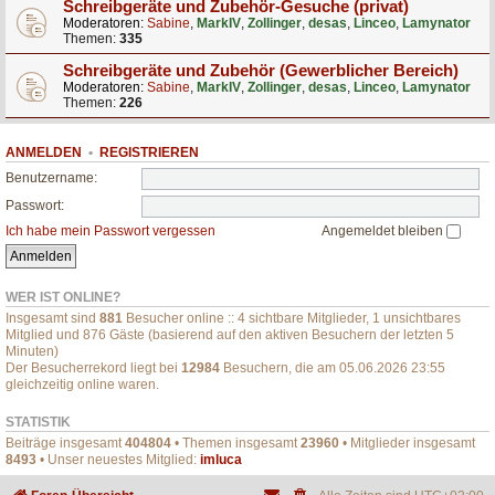
Schreibgeräte und Zubehör-Gesuche (privat)
Moderatoren:
Sabine
,
MarkIV
,
Zollinger
,
desas
,
Linceo
,
Lamynator
Themen:
335
Schreibgeräte und Zubehör (Gewerblicher Bereich)
Moderatoren:
Sabine
,
MarkIV
,
Zollinger
,
desas
,
Linceo
,
Lamynator
Themen:
226
ANMELDEN
•
REGISTRIEREN
Benutzername:
Passwort:
Ich habe mein Passwort vergessen
Angemeldet bleiben
WER IST ONLINE?
Insgesamt sind
881
Besucher online :: 4 sichtbare Mitglieder, 1 unsichtbares
Mitglied und 876 Gäste (basierend auf den aktiven Besuchern der letzten 5
Minuten)
Der Besucherrekord liegt bei
12984
Besuchern, die am 05.06.2026 23:55
gleichzeitig online waren.
STATISTIK
Beiträge insgesamt
404804
• Themen insgesamt
23960
• Mitglieder insgesamt
8493
• Unser neuestes Mitglied:
imluca