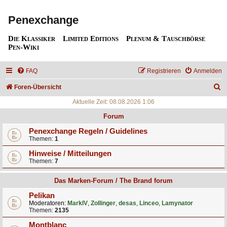
Penexchange
Die Klassiker
Limited Editions
Plenum & Tauschbörse
Pen-Wiki
FAQ
Registrieren
Anmelden
S
Foren-Übersicht
u
Aktuelle Zeit: 08.08.2026 1:06
c
Forum
h
Penexchange Regeln / Guidelines
Themen:
1
e
Hinweise / Mitteilungen
Themen:
7
Das Marken-Forum / The Brand forum
Pelikan
Moderatoren:
MarkIV
,
Zollinger
,
desas
,
Linceo
,
Lamynator
Themen:
2135
Montblanc