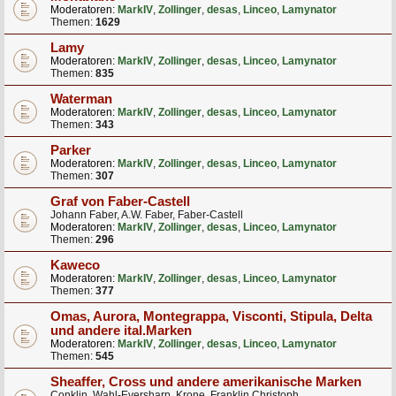
Moderatoren:
MarkIV
,
Zollinger
,
desas
,
Linceo
,
Lamynator
Themen:
1629
Lamy
Moderatoren:
MarkIV
,
Zollinger
,
desas
,
Linceo
,
Lamynator
Themen:
835
Waterman
Moderatoren:
MarkIV
,
Zollinger
,
desas
,
Linceo
,
Lamynator
Themen:
343
Parker
Moderatoren:
MarkIV
,
Zollinger
,
desas
,
Linceo
,
Lamynator
Themen:
307
Graf von Faber-Castell
Johann Faber, A.W. Faber, Faber-Castell
Moderatoren:
MarkIV
,
Zollinger
,
desas
,
Linceo
,
Lamynator
Themen:
296
Kaweco
Moderatoren:
MarkIV
,
Zollinger
,
desas
,
Linceo
,
Lamynator
Themen:
377
Omas, Aurora, Montegrappa, Visconti, Stipula, Delta
und andere ital.Marken
Moderatoren:
MarkIV
,
Zollinger
,
desas
,
Linceo
,
Lamynator
Themen:
545
Sheaffer, Cross und andere amerikanische Marken
Conklin, Wahl-Eversharp, Krone, Franklin Christoph