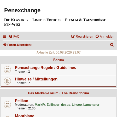
Penexchange
Die Klassiker
Limited Editions
Plenum & Tauschbörse
Pen-Wiki
FAQ
Registrieren
Anmelden
S
Foren-Übersicht
u
Aktuelle Zeit: 06.08.2026 23:07
c
Forum
h
Penexchange Regeln / Guidelines
Themen:
1
e
Hinweise / Mitteilungen
Themen:
7
Das Marken-Forum / The Brand forum
Pelikan
Moderatoren:
MarkIV
,
Zollinger
,
desas
,
Linceo
,
Lamynator
Themen:
2135
Montblanc