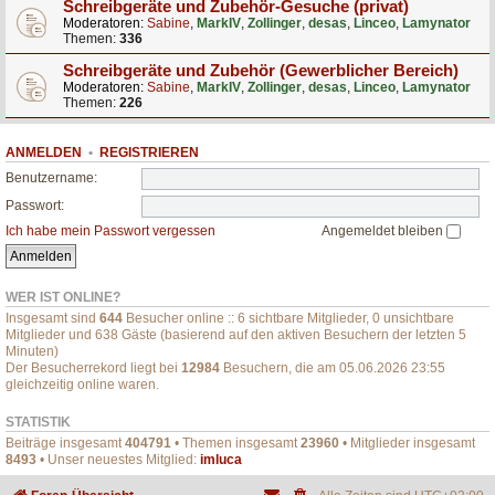
Schreibgeräte und Zubehör-Gesuche (privat)
Moderatoren:
Sabine
,
MarkIV
,
Zollinger
,
desas
,
Linceo
,
Lamynator
Themen:
336
Schreibgeräte und Zubehör (Gewerblicher Bereich)
Moderatoren:
Sabine
,
MarkIV
,
Zollinger
,
desas
,
Linceo
,
Lamynator
Themen:
226
ANMELDEN
•
REGISTRIEREN
Benutzername:
Passwort:
Ich habe mein Passwort vergessen
Angemeldet bleiben
WER IST ONLINE?
Insgesamt sind
644
Besucher online :: 6 sichtbare Mitglieder, 0 unsichtbare
Mitglieder und 638 Gäste (basierend auf den aktiven Besuchern der letzten 5
Minuten)
Der Besucherrekord liegt bei
12984
Besuchern, die am 05.06.2026 23:55
gleichzeitig online waren.
STATISTIK
Beiträge insgesamt
404791
• Themen insgesamt
23960
• Mitglieder insgesamt
8493
• Unser neuestes Mitglied:
imluca