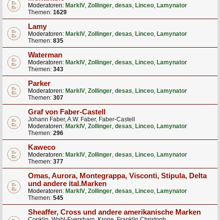
Moderatoren:
MarkIV
,
Zollinger
,
desas
,
Linceo
,
Lamynator
Themen:
1629
Lamy
Moderatoren:
MarkIV
,
Zollinger
,
desas
,
Linceo
,
Lamynator
Themen:
835
Waterman
Moderatoren:
MarkIV
,
Zollinger
,
desas
,
Linceo
,
Lamynator
Themen:
343
Parker
Moderatoren:
MarkIV
,
Zollinger
,
desas
,
Linceo
,
Lamynator
Themen:
307
Graf von Faber-Castell
Johann Faber, A.W. Faber, Faber-Castell
Moderatoren:
MarkIV
,
Zollinger
,
desas
,
Linceo
,
Lamynator
Themen:
296
Kaweco
Moderatoren:
MarkIV
,
Zollinger
,
desas
,
Linceo
,
Lamynator
Themen:
377
Omas, Aurora, Montegrappa, Visconti, Stipula, Delta
und andere ital.Marken
Moderatoren:
MarkIV
,
Zollinger
,
desas
,
Linceo
,
Lamynator
Themen:
545
Sheaffer, Cross und andere amerikanische Marken
Conklin, Wahl-Eversharp, Krone, Franklin Christoph