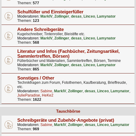
Themen:
577
Schulfüller und Einsteigerfüller
Moderatoren:
MarkIV
,
Zollinger
,
desas
,
Linceo
,
Lamynator
Themen:
123
Andere Schreibgeräte
Kugelschreiber, Tintenroller, Bleistifte etc.
Moderatoren:
MarkIV
,
Zollinger
,
desas
,
Linceo
,
Lamynator
Themen:
568
Literatur und Infos (Fachbücher, Zeitungsartikel,
Sammlertreffen, Börsen)
Füllerbücher und Materialien, Sammlertreffen, Börsen, Termine
Moderatoren:
MarkIV
,
Zollinger
,
desas
,
Linceo
,
Lamynator
Themen:
865
Sonstiges / Other
Technikfragen zum Forum, Fotothemen, Kaufberatung, Brieffreude,
etc.
Moderatoren:
Sabine
,
MarkIV
,
Zollinger
,
desas
,
Linceo
,
Lamynator
,
JulieParadise
,
HeKe2
Themen:
1622
Tauschbörse
Schreibgeräte und Zubehör-Angebote (privat)
Moderatoren:
Sabine
,
MarkIV
,
Zollinger
,
desas
,
Linceo
,
Lamynator
Themen:
969