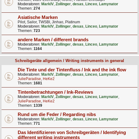
Moderatoren:
MarkIV
,
Zollinger
,
desas
,
Linceo
,
Lamynator
Themen:
274
Asiatische Marken
Pilot, Sailor, TWSBI, Jinhao, Platinum
Moderatoren:
MarkIV
,
Zollinger
,
desas
,
Linceo
,
Lamynator
Themen:
723
andere Marken / different brands
Moderatoren:
MarkIV
,
Zollinger
,
desas
,
Linceo
,
Lamynator
Themen:
1164
Schreibgeräte allgemein / Writing instruments in general
Die Tinte und der Tintenfluss / Ink and the ink flow
Moderatoren:
MarkIV
,
Zollinger
,
desas
,
Linceo
,
Lamynator
,
JulieParadise
,
HeKe2
Themen:
1681
Tintenbetrachtungen / Ink-Reviews
Moderatoren:
MarkIV
,
Zollinger
,
desas
,
Linceo
,
Lamynator
,
JulieParadise
,
HeKe2
Themen:
1339
Rund um die Feder / Regarding nibs
Moderatoren:
MarkIV
,
Zollinger
,
desas
,
Linceo
,
Lamynator
Themen:
771
Das Identifizieren von Schreibgeräten / Identifying
different writing instruments