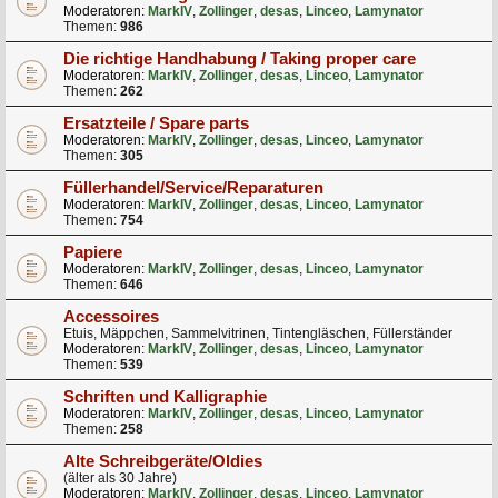
Moderatoren:
MarkIV
,
Zollinger
,
desas
,
Linceo
,
Lamynator
Themen:
986
Die richtige Handhabung / Taking proper care
Moderatoren:
MarkIV
,
Zollinger
,
desas
,
Linceo
,
Lamynator
Themen:
262
Ersatzteile / Spare parts
Moderatoren:
MarkIV
,
Zollinger
,
desas
,
Linceo
,
Lamynator
Themen:
305
Füllerhandel/Service/Reparaturen
Moderatoren:
MarkIV
,
Zollinger
,
desas
,
Linceo
,
Lamynator
Themen:
754
Papiere
Moderatoren:
MarkIV
,
Zollinger
,
desas
,
Linceo
,
Lamynator
Themen:
646
Accessoires
Etuis, Mäppchen, Sammelvitrinen, Tintengläschen, Füllerständer
Moderatoren:
MarkIV
,
Zollinger
,
desas
,
Linceo
,
Lamynator
Themen:
539
Schriften und Kalligraphie
Moderatoren:
MarkIV
,
Zollinger
,
desas
,
Linceo
,
Lamynator
Themen:
258
Alte Schreibgeräte/Oldies
(älter als 30 Jahre)
Moderatoren:
MarkIV
,
Zollinger
,
desas
,
Linceo
,
Lamynator