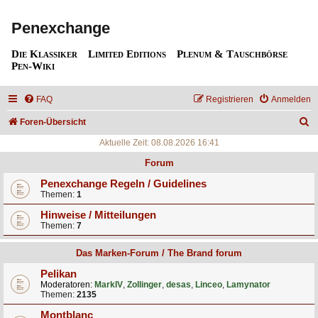
Penexchange
Die Klassiker
Limited Editions
Plenum & Tauschbörse
Pen-Wiki
FAQ
Registrieren
Anmelden
S
Foren-Übersicht
u
Aktuelle Zeit: 08.08.2026 16:41
c
Forum
h
Penexchange Regeln / Guidelines
Themen:
1
e
Hinweise / Mitteilungen
Themen:
7
Das Marken-Forum / The Brand forum
Pelikan
Moderatoren:
MarkIV
,
Zollinger
,
desas
,
Linceo
,
Lamynator
Themen:
2135
Montblanc