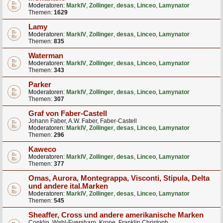
Moderatoren:
MarkIV
,
Zollinger
,
desas
,
Linceo
,
Lamynator
Themen:
1629
Lamy
Moderatoren:
MarkIV
,
Zollinger
,
desas
,
Linceo
,
Lamynator
Themen:
835
Waterman
Moderatoren:
MarkIV
,
Zollinger
,
desas
,
Linceo
,
Lamynator
Themen:
343
Parker
Moderatoren:
MarkIV
,
Zollinger
,
desas
,
Linceo
,
Lamynator
Themen:
307
Graf von Faber-Castell
Johann Faber, A.W. Faber, Faber-Castell
Moderatoren:
MarkIV
,
Zollinger
,
desas
,
Linceo
,
Lamynator
Themen:
296
Kaweco
Moderatoren:
MarkIV
,
Zollinger
,
desas
,
Linceo
,
Lamynator
Themen:
377
Omas, Aurora, Montegrappa, Visconti, Stipula, Delta
und andere ital.Marken
Moderatoren:
MarkIV
,
Zollinger
,
desas
,
Linceo
,
Lamynator
Themen:
545
Sheaffer, Cross und andere amerikanische Marken
Conklin, Wahl-Eversharp, Krone, Franklin Christoph