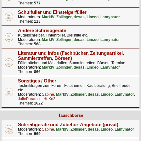
Themen:
577
Schulfüller und Einsteigerfüller
Moderatoren:
MarkIV
,
Zollinger
,
desas
,
Linceo
,
Lamynator
Themen:
123
Andere Schreibgeräte
Kugelschreiber, Tintenroller, Bleistifte etc.
Moderatoren:
MarkIV
,
Zollinger
,
desas
,
Linceo
,
Lamynator
Themen:
568
Literatur und Infos (Fachbücher, Zeitungsartikel,
Sammlertreffen, Börsen)
Füllerbücher und Materialien, Sammlertreffen, Börsen, Termine
Moderatoren:
MarkIV
,
Zollinger
,
desas
,
Linceo
,
Lamynator
Themen:
866
Sonstiges / Other
Technikfragen zum Forum, Fotothemen, Kaufberatung, Brieffreude,
etc.
Moderatoren:
Sabine
,
MarkIV
,
Zollinger
,
desas
,
Linceo
,
Lamynator
,
JulieParadise
,
HeKe2
Themen:
1622
Tauschbörse
Schreibgeräte und Zubehör-Angebote (privat)
Moderatoren:
Sabine
,
MarkIV
,
Zollinger
,
desas
,
Linceo
,
Lamynator
Themen:
969