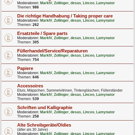
Moderatoren:
MarkIV
,
Zollinger
,
desas
,
Linceo
,
Lamynator
Themen:
986
Die richtige Handhabung / Taking proper care
Moderatoren:
MarkIV
,
Zollinger
,
desas
,
Linceo
,
Lamynator
Themen:
262
Ersatzteile / Spare parts
Moderatoren:
MarkIV
,
Zollinger
,
desas
,
Linceo
,
Lamynator
Themen:
305
Füllerhandel/Service/Reparaturen
Moderatoren:
MarkIV
,
Zollinger
,
desas
,
Linceo
,
Lamynator
Themen:
754
Papiere
Moderatoren:
MarkIV
,
Zollinger
,
desas
,
Linceo
,
Lamynator
Themen:
646
Accessoires
Etuis, Mäppchen, Sammelvitrinen, Tintengläschen, Füllerständer
Moderatoren:
MarkIV
,
Zollinger
,
desas
,
Linceo
,
Lamynator
Themen:
539
Schriften und Kalligraphie
Moderatoren:
MarkIV
,
Zollinger
,
desas
,
Linceo
,
Lamynator
Themen:
258
Alte Schreibgeräte/Oldies
(älter als 30 Jahre)
Moderatoren:
MarkIV
,
Zollinger
,
desas
,
Linceo
,
Lamynator