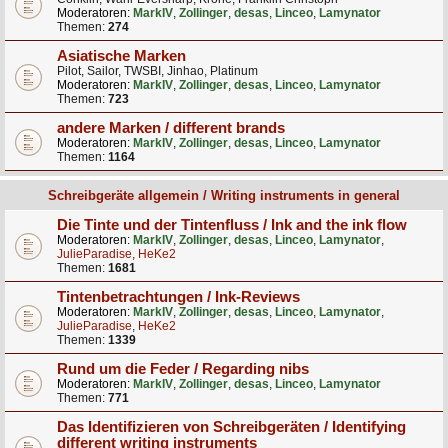
Moderatoren:
MarkIV
,
Zollinger
,
desas
,
Linceo
,
Lamynator
Themen:
274
Asiatische Marken
Pilot, Sailor, TWSBI, Jinhao, Platinum
Moderatoren:
MarkIV
,
Zollinger
,
desas
,
Linceo
,
Lamynator
Themen:
723
andere Marken / different brands
Moderatoren:
MarkIV
,
Zollinger
,
desas
,
Linceo
,
Lamynator
Themen:
1164
Schreibgeräte allgemein / Writing instruments in general
Die Tinte und der Tintenfluss / Ink and the ink flow
Moderatoren:
MarkIV
,
Zollinger
,
desas
,
Linceo
,
Lamynator
,
JulieParadise
,
HeKe2
Themen:
1681
Tintenbetrachtungen / Ink-Reviews
Moderatoren:
MarkIV
,
Zollinger
,
desas
,
Linceo
,
Lamynator
,
JulieParadise
,
HeKe2
Themen:
1339
Rund um die Feder / Regarding nibs
Moderatoren:
MarkIV
,
Zollinger
,
desas
,
Linceo
,
Lamynator
Themen:
771
Das Identifizieren von Schreibgeräten / Identifying
different writing instruments