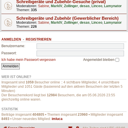
Schreibgeräte und Zubehör-Gesuche (privat)
Moderatoren:
Sabine
,
MarkIV
,
Zollinger
,
desas
,
Linceo
,
Lamynator
Themen:
335
Schreibgeräte und Zubehör (Gewerblicher Bereich)
Moderatoren:
Sabine
,
MarkIV
,
Zollinger
,
desas
,
Linceo
,
Lamynator
Themen:
226
ANMELDEN
•
REGISTRIEREN
Benutzername:
Passwort:
Ich habe mein Passwort vergessen
Angemeldet bleiben
WER IST ONLINE?
Insgesamt sind
1059
Besucher online :: 4 sichtbare Mitglieder, 4 unsichtbare
Mitglieder und 1051 Gäste (basierend auf den aktiven Besuchern der letzten 5
Minuten)
Der Besucherrekord liegt bei
12984
Besuchern, die am 05.06.2026 23:55
gleichzeitig online waren.
STATISTIK
Beiträge insgesamt
404805
• Themen insgesamt
23960
• Mitglieder insgesamt
8493
• Unser neuestes Mitglied:
imluca