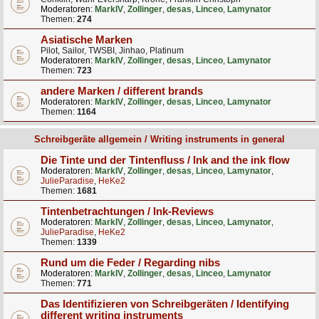
Moderatoren:
MarkIV
,
Zollinger
,
desas
,
Linceo
,
Lamynator
Themen:
274
Asiatische Marken
Pilot, Sailor, TWSBI, Jinhao, Platinum
Moderatoren:
MarkIV
,
Zollinger
,
desas
,
Linceo
,
Lamynator
Themen:
723
andere Marken / different brands
Moderatoren:
MarkIV
,
Zollinger
,
desas
,
Linceo
,
Lamynator
Themen:
1164
Schreibgeräte allgemein / Writing instruments in general
Die Tinte und der Tintenfluss / Ink and the ink flow
Moderatoren:
MarkIV
,
Zollinger
,
desas
,
Linceo
,
Lamynator
,
JulieParadise
,
HeKe2
Themen:
1681
Tintenbetrachtungen / Ink-Reviews
Moderatoren:
MarkIV
,
Zollinger
,
desas
,
Linceo
,
Lamynator
,
JulieParadise
,
HeKe2
Themen:
1339
Rund um die Feder / Regarding nibs
Moderatoren:
MarkIV
,
Zollinger
,
desas
,
Linceo
,
Lamynator
Themen:
771
Das Identifizieren von Schreibgeräten / Identifying
different writing instruments