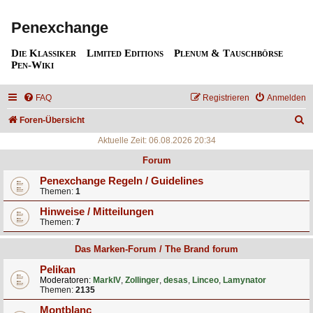
Penexchange
Die Klassiker
Limited Editions
Plenum & Tauschbörse
Pen-Wiki
FAQ
Registrieren
Anmelden
S
Foren-Übersicht
u
Aktuelle Zeit: 06.08.2026 20:34
c
Forum
h
Penexchange Regeln / Guidelines
Themen:
1
e
Hinweise / Mitteilungen
Themen:
7
Das Marken-Forum / The Brand forum
Pelikan
Moderatoren:
MarkIV
,
Zollinger
,
desas
,
Linceo
,
Lamynator
Themen:
2135
Montblanc