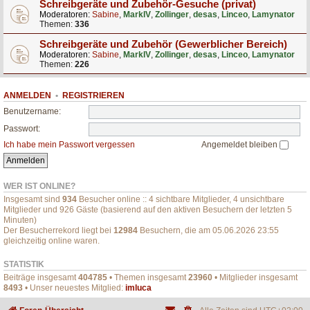
Schreibgeräte und Zubehör-Gesuche (privat)
Moderatoren:
Sabine
,
MarkIV
,
Zollinger
,
desas
,
Linceo
,
Lamynator
Themen:
336
Schreibgeräte und Zubehör (Gewerblicher Bereich)
Moderatoren:
Sabine
,
MarkIV
,
Zollinger
,
desas
,
Linceo
,
Lamynator
Themen:
226
ANMELDEN
•
REGISTRIEREN
Benutzername:
Passwort:
Ich habe mein Passwort vergessen
Angemeldet bleiben
WER IST ONLINE?
Insgesamt sind
934
Besucher online :: 4 sichtbare Mitglieder, 4 unsichtbare
Mitglieder und 926 Gäste (basierend auf den aktiven Besuchern der letzten 5
Minuten)
Der Besucherrekord liegt bei
12984
Besuchern, die am 05.06.2026 23:55
gleichzeitig online waren.
STATISTIK
Beiträge insgesamt
404785
• Themen insgesamt
23960
• Mitglieder insgesamt
8493
• Unser neuestes Mitglied:
imluca