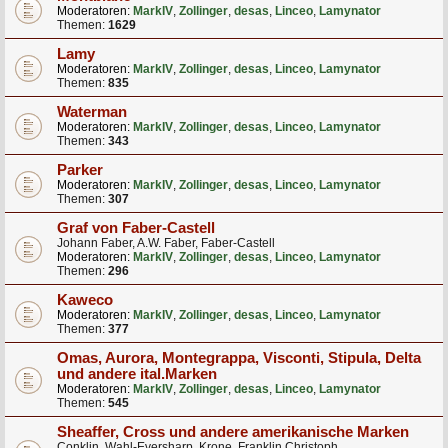
Moderatoren:
MarkIV
,
Zollinger
,
desas
,
Linceo
,
Lamynator
Themen:
1629
Lamy
Moderatoren:
MarkIV
,
Zollinger
,
desas
,
Linceo
,
Lamynator
Themen:
835
Waterman
Moderatoren:
MarkIV
,
Zollinger
,
desas
,
Linceo
,
Lamynator
Themen:
343
Parker
Moderatoren:
MarkIV
,
Zollinger
,
desas
,
Linceo
,
Lamynator
Themen:
307
Graf von Faber-Castell
Johann Faber, A.W. Faber, Faber-Castell
Moderatoren:
MarkIV
,
Zollinger
,
desas
,
Linceo
,
Lamynator
Themen:
296
Kaweco
Moderatoren:
MarkIV
,
Zollinger
,
desas
,
Linceo
,
Lamynator
Themen:
377
Omas, Aurora, Montegrappa, Visconti, Stipula, Delta
und andere ital.Marken
Moderatoren:
MarkIV
,
Zollinger
,
desas
,
Linceo
,
Lamynator
Themen:
545
Sheaffer, Cross und andere amerikanische Marken
Conklin, Wahl-Eversharp, Krone, Franklin Christoph