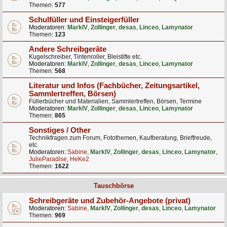
Themen:
577
Schulfüller und Einsteigerfüller
Moderatoren:
MarkIV
,
Zollinger
,
desas
,
Linceo
,
Lamynator
Themen:
123
Andere Schreibgeräte
Kugelschreiber, Tintenroller, Bleistifte etc.
Moderatoren:
MarkIV
,
Zollinger
,
desas
,
Linceo
,
Lamynator
Themen:
568
Literatur und Infos (Fachbücher, Zeitungsartikel,
Sammlertreffen, Börsen)
Füllerbücher und Materialien, Sammlertreffen, Börsen, Termine
Moderatoren:
MarkIV
,
Zollinger
,
desas
,
Linceo
,
Lamynator
Themen:
865
Sonstiges / Other
Technikfragen zum Forum, Fotothemen, Kaufberatung, Brieffreude,
etc.
Moderatoren:
Sabine
,
MarkIV
,
Zollinger
,
desas
,
Linceo
,
Lamynator
,
JulieParadise
,
HeKe2
Themen:
1622
Tauschbörse
Schreibgeräte und Zubehör-Angebote (privat)
Moderatoren:
Sabine
,
MarkIV
,
Zollinger
,
desas
,
Linceo
,
Lamynator
Themen:
969