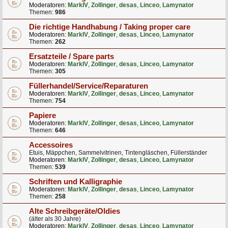
Moderatoren:
MarkIV
,
Zollinger
,
desas
,
Linceo
,
Lamynator
Themen:
986
Die richtige Handhabung / Taking proper care
Moderatoren:
MarkIV
,
Zollinger
,
desas
,
Linceo
,
Lamynator
Themen:
262
Ersatzteile / Spare parts
Moderatoren:
MarkIV
,
Zollinger
,
desas
,
Linceo
,
Lamynator
Themen:
305
Füllerhandel/Service/Reparaturen
Moderatoren:
MarkIV
,
Zollinger
,
desas
,
Linceo
,
Lamynator
Themen:
754
Papiere
Moderatoren:
MarkIV
,
Zollinger
,
desas
,
Linceo
,
Lamynator
Themen:
646
Accessoires
Etuis, Mäppchen, Sammelvitrinen, Tintengläschen, Füllerständer
Moderatoren:
MarkIV
,
Zollinger
,
desas
,
Linceo
,
Lamynator
Themen:
539
Schriften und Kalligraphie
Moderatoren:
MarkIV
,
Zollinger
,
desas
,
Linceo
,
Lamynator
Themen:
258
Alte Schreibgeräte/Oldies
(älter als 30 Jahre)
Moderatoren:
MarkIV
,
Zollinger
,
desas
,
Linceo
,
Lamynator