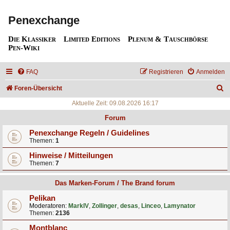
Penexchange
Die Klassiker
Limited Editions
Plenum & Tauschbörse
Pen-Wiki
FAQ
Registrieren
Anmelden
S
Foren-Übersicht
u
Aktuelle Zeit: 09.08.2026 16:17
c
Forum
h
Penexchange Regeln / Guidelines
Themen:
1
e
Hinweise / Mitteilungen
Themen:
7
Das Marken-Forum / The Brand forum
Pelikan
Moderatoren:
MarkIV
,
Zollinger
,
desas
,
Linceo
,
Lamynator
Themen:
2136
Montblanc