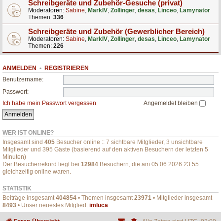
Schreibgeräte und Zubehör-Gesuche (privat)
Moderatoren:
Sabine
,
MarkIV
,
Zollinger
,
desas
,
Linceo
,
Lamynator
Themen:
336
Schreibgeräte und Zubehör (Gewerblicher Bereich)
Moderatoren:
Sabine
,
MarkIV
,
Zollinger
,
desas
,
Linceo
,
Lamynator
Themen:
226
ANMELDEN
•
REGISTRIEREN
Benutzername:
Passwort:
Ich habe mein Passwort vergessen
Angemeldet bleiben
WER IST ONLINE?
Insgesamt sind
405
Besucher online :: 7 sichtbare Mitglieder, 3 unsichtbare
Mitglieder und 395 Gäste (basierend auf den aktiven Besuchern der letzten 5
Minuten)
Der Besucherrekord liegt bei
12984
Besuchern, die am 05.06.2026 23:55
gleichzeitig online waren.
STATISTIK
Beiträge insgesamt
404854
• Themen insgesamt
23971
• Mitglieder insgesamt
8493
• Unser neuestes Mitglied:
imluca