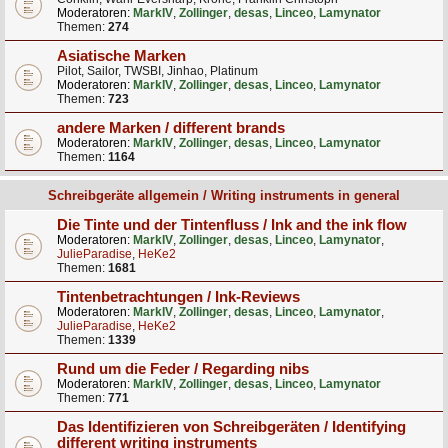
Moderatoren:
MarkIV
,
Zollinger
,
desas
,
Linceo
,
Lamynator
Themen:
274
Asiatische Marken
Pilot, Sailor, TWSBI, Jinhao, Platinum
Moderatoren:
MarkIV
,
Zollinger
,
desas
,
Linceo
,
Lamynator
Themen:
723
andere Marken / different brands
Moderatoren:
MarkIV
,
Zollinger
,
desas
,
Linceo
,
Lamynator
Themen:
1164
Schreibgeräte allgemein / Writing instruments in general
Die Tinte und der Tintenfluss / Ink and the ink flow
Moderatoren:
MarkIV
,
Zollinger
,
desas
,
Linceo
,
Lamynator
,
JulieParadise
,
HeKe2
Themen:
1681
Tintenbetrachtungen / Ink-Reviews
Moderatoren:
MarkIV
,
Zollinger
,
desas
,
Linceo
,
Lamynator
,
JulieParadise
,
HeKe2
Themen:
1339
Rund um die Feder / Regarding nibs
Moderatoren:
MarkIV
,
Zollinger
,
desas
,
Linceo
,
Lamynator
Themen:
771
Das Identifizieren von Schreibgeräten / Identifying
different writing instruments