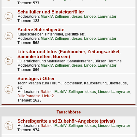
Themen:
577
Schulfüller und Einsteigerfüller
Moderatoren:
MarkIV
,
Zollinger
,
desas
,
Linceo
,
Lamynator
Themen:
123
Andere Schreibgeräte
Kugelschreiber, Tintenroller, Bleistifte etc.
Moderatoren:
MarkIV
,
Zollinger
,
desas
,
Linceo
,
Lamynator
Themen:
568
Literatur und Infos (Fachbücher, Zeitungsartikel,
Sammlertreffen, Börsen)
Füllerbücher und Materialien, Sammlertreffen, Börsen, Termine
Moderatoren:
MarkIV
,
Zollinger
,
desas
,
Linceo
,
Lamynator
Themen:
866
Sonstiges / Other
Technikfragen zum Forum, Fotothemen, Kaufberatung, Brieffreude,
etc.
Moderatoren:
Sabine
,
MarkIV
,
Zollinger
,
desas
,
Linceo
,
Lamynator
,
JulieParadise
,
HeKe2
Themen:
1623
Tauschbörse
Schreibgeräte und Zubehör-Angebote (privat)
Moderatoren:
Sabine
,
MarkIV
,
Zollinger
,
desas
,
Linceo
,
Lamynator
Themen:
974