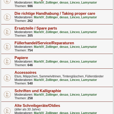
Moderatoren:
MarkIV
,
Zollinger
,
desas
,
Linceo
,
Lamynator
Themen:
986
Die richtige Handhabung / Taking proper care
Moderatoren:
MarkIV
,
Zollinger
,
desas
,
Linceo
,
Lamynator
Themen:
262
Ersatzteile / Spare parts
Moderatoren:
MarkIV
,
Zollinger
,
desas
,
Linceo
,
Lamynator
Themen:
305
Füllerhandel/Service/Reparaturen
Moderatoren:
MarkIV
,
Zollinger
,
desas
,
Linceo
,
Lamynator
Themen:
754
Papiere
Moderatoren:
MarkIV
,
Zollinger
,
desas
,
Linceo
,
Lamynator
Themen:
646
Accessoires
Etuis, Mäppchen, Sammelvitrinen, Tintengläschen, Füllerständer
Moderatoren:
MarkIV
,
Zollinger
,
desas
,
Linceo
,
Lamynator
Themen:
540
Schriften und Kalligraphie
Moderatoren:
MarkIV
,
Zollinger
,
desas
,
Linceo
,
Lamynator
Themen:
258
Alte Schreibgeräte/Oldies
(älter als 30 Jahre)
Moderatoren:
MarkIV
,
Zollinger
,
desas
,
Linceo
,
Lamynator