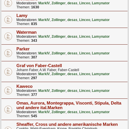
Moderatoren:
MarkIV
,
Zollinger
,
desas
,
Linceo
,
Lamynator
Themen:
1630
Lamy
Moderatoren:
MarkIV
,
Zollinger
,
desas
,
Linceo
,
Lamynator
Themen:
835
Waterman
Moderatoren:
MarkIV
,
Zollinger
,
desas
,
Linceo
,
Lamynator
Themen:
343
Parker
Moderatoren:
MarkIV
,
Zollinger
,
desas
,
Linceo
,
Lamynator
Themen:
307
Graf von Faber-Castell
Johann Faber, A.W. Faber, Faber-Castell
Moderatoren:
MarkIV
,
Zollinger
,
desas
,
Linceo
,
Lamynator
Themen:
297
Kaweco
Moderatoren:
MarkIV
,
Zollinger
,
desas
,
Linceo
,
Lamynator
Themen:
377
Omas, Aurora, Montegrappa, Visconti, Stipula, Delta
und andere ital.Marken
Moderatoren:
MarkIV
,
Zollinger
,
desas
,
Linceo
,
Lamynator
Themen:
545
Sheaffer, Cross und andere amerikanische Marken
Conklin, Wahl-Eversharp, Krone, Franklin Christoph