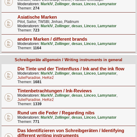
Moderatoren:
MarkIV
,
Zollinger
,
desas
,
Linceo
,
Lamynator
Themen:
274
Asiatische Marken
Pilot, Sailor, TWSBI, Jinhao, Platinum
Moderatoren:
MarkIV
,
Zollinger
,
desas
,
Linceo
,
Lamynator
Themen:
723
andere Marken / different brands
Moderatoren:
MarkIV
,
Zollinger
,
desas
,
Linceo
,
Lamynator
Themen:
1164
Schreibgeräte allgemein / Writing instruments in general
Die Tinte und der Tintenfluss / Ink and the ink flow
Moderatoren:
MarkIV
,
Zollinger
,
desas
,
Linceo
,
Lamynator
,
JulieParadise
,
HeKe2
Themen:
1681
Tintenbetrachtungen / Ink-Reviews
Moderatoren:
MarkIV
,
Zollinger
,
desas
,
Linceo
,
Lamynator
,
JulieParadise
,
HeKe2
Themen:
1339
Rund um die Feder / Regarding nibs
Moderatoren:
MarkIV
,
Zollinger
,
desas
,
Linceo
,
Lamynator
Themen:
771
Das Identifizieren von Schreibgeräten / Identifying
different writing instruments