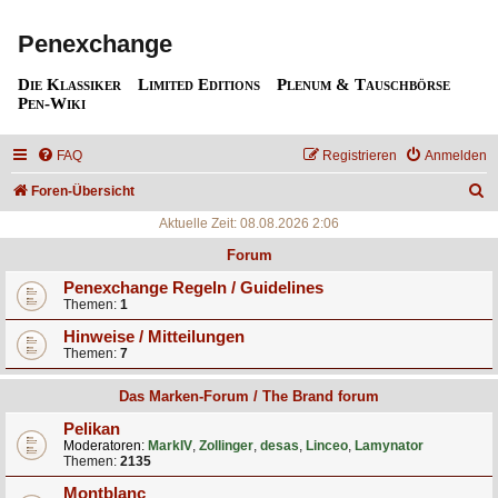
Penexchange
Die Klassiker
Limited Editions
Plenum & Tauschbörse
Pen-Wiki
FAQ
Registrieren
Anmelden
S
Foren-Übersicht
u
Aktuelle Zeit: 08.08.2026 2:06
c
Forum
h
Penexchange Regeln / Guidelines
Themen:
1
e
Hinweise / Mitteilungen
Themen:
7
Das Marken-Forum / The Brand forum
Pelikan
Moderatoren:
MarkIV
,
Zollinger
,
desas
,
Linceo
,
Lamynator
Themen:
2135
Montblanc