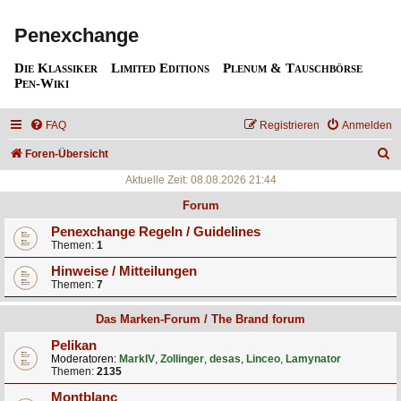
Penexchange
Die Klassiker
Limited Editions
Plenum & Tauschbörse
Pen-Wiki
FAQ
Registrieren
Anmelden
S
Foren-Übersicht
u
Aktuelle Zeit: 08.08.2026 21:44
c
Forum
h
Penexchange Regeln / Guidelines
Themen:
1
e
Hinweise / Mitteilungen
Themen:
7
Das Marken-Forum / The Brand forum
Pelikan
Moderatoren:
MarkIV
,
Zollinger
,
desas
,
Linceo
,
Lamynator
Themen:
2135
Montblanc