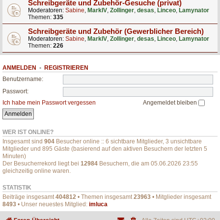
Schreibgeräte und Zubehör-Gesuche (privat)
Moderatoren:
Sabine
,
MarkIV
,
Zollinger
,
desas
,
Linceo
,
Lamynator
Themen:
335
Schreibgeräte und Zubehör (Gewerblicher Bereich)
Moderatoren:
Sabine
,
MarkIV
,
Zollinger
,
desas
,
Linceo
,
Lamynator
Themen:
226
ANMELDEN
•
REGISTRIEREN
Benutzername:
Passwort:
Ich habe mein Passwort vergessen
Angemeldet bleiben
WER IST ONLINE?
Insgesamt sind
904
Besucher online :: 6 sichtbare Mitglieder, 3 unsichtbare
Mitglieder und 895 Gäste (basierend auf den aktiven Besuchern der letzten 5
Minuten)
Der Besucherrekord liegt bei
12984
Besuchern, die am 05.06.2026 23:55
gleichzeitig online waren.
STATISTIK
Beiträge insgesamt
404812
• Themen insgesamt
23963
• Mitglieder insgesamt
8493
• Unser neuestes Mitglied:
imluca