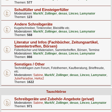
Themen:
577
Schulfüller und Einsteigerfüller
Moderatoren:
MarkIV
,
Zollinger
,
desas
,
Linceo
,
Lamynator
Themen:
123
Andere Schreibgeräte
Kugelschreiber, Tintenroller, Bleistifte etc.
Moderatoren:
MarkIV
,
Zollinger
,
desas
,
Linceo
,
Lamynator
Themen:
568
Literatur und Infos (Fachbücher, Zeitungsartikel,
Sammlertreffen, Börsen)
Füllerbücher und Materialien, Sammlertreffen, Börsen, Termine
Moderatoren:
MarkIV
,
Zollinger
,
desas
,
Linceo
,
Lamynator
Themen:
866
Sonstiges / Other
Technikfragen zum Forum, Fotothemen, Kaufberatung, Brieffreude,
etc.
Moderatoren:
Sabine
,
MarkIV
,
Zollinger
,
desas
,
Linceo
,
Lamynator
,
JulieParadise
,
HeKe2
Themen:
1622
Tauschbörse
Schreibgeräte und Zubehör-Angebote (privat)
Moderatoren:
Sabine
,
MarkIV
,
Zollinger
,
desas
,
Linceo
,
Lamynator
Themen:
971