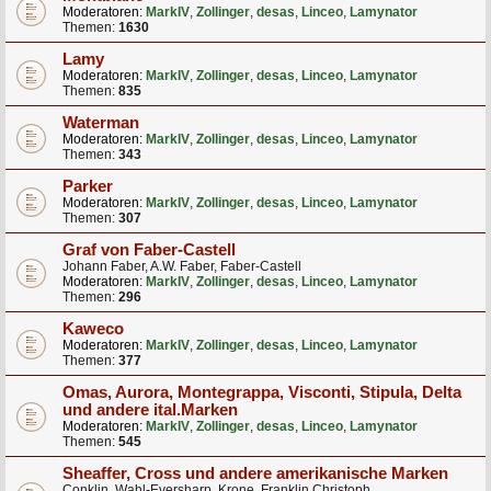
Moderatoren:
MarkIV
,
Zollinger
,
desas
,
Linceo
,
Lamynator
Themen:
1630
Lamy
Moderatoren:
MarkIV
,
Zollinger
,
desas
,
Linceo
,
Lamynator
Themen:
835
Waterman
Moderatoren:
MarkIV
,
Zollinger
,
desas
,
Linceo
,
Lamynator
Themen:
343
Parker
Moderatoren:
MarkIV
,
Zollinger
,
desas
,
Linceo
,
Lamynator
Themen:
307
Graf von Faber-Castell
Johann Faber, A.W. Faber, Faber-Castell
Moderatoren:
MarkIV
,
Zollinger
,
desas
,
Linceo
,
Lamynator
Themen:
296
Kaweco
Moderatoren:
MarkIV
,
Zollinger
,
desas
,
Linceo
,
Lamynator
Themen:
377
Omas, Aurora, Montegrappa, Visconti, Stipula, Delta
und andere ital.Marken
Moderatoren:
MarkIV
,
Zollinger
,
desas
,
Linceo
,
Lamynator
Themen:
545
Sheaffer, Cross und andere amerikanische Marken
Conklin, Wahl-Eversharp, Krone, Franklin Christoph