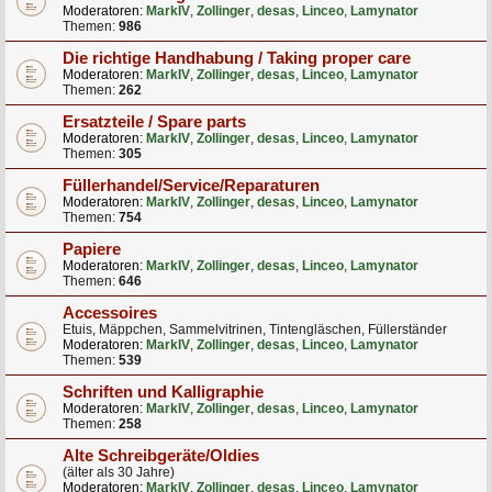
Moderatoren:
MarkIV
,
Zollinger
,
desas
,
Linceo
,
Lamynator
Themen:
986
Die richtige Handhabung / Taking proper care
Moderatoren:
MarkIV
,
Zollinger
,
desas
,
Linceo
,
Lamynator
Themen:
262
Ersatzteile / Spare parts
Moderatoren:
MarkIV
,
Zollinger
,
desas
,
Linceo
,
Lamynator
Themen:
305
Füllerhandel/Service/Reparaturen
Moderatoren:
MarkIV
,
Zollinger
,
desas
,
Linceo
,
Lamynator
Themen:
754
Papiere
Moderatoren:
MarkIV
,
Zollinger
,
desas
,
Linceo
,
Lamynator
Themen:
646
Accessoires
Etuis, Mäppchen, Sammelvitrinen, Tintengläschen, Füllerständer
Moderatoren:
MarkIV
,
Zollinger
,
desas
,
Linceo
,
Lamynator
Themen:
539
Schriften und Kalligraphie
Moderatoren:
MarkIV
,
Zollinger
,
desas
,
Linceo
,
Lamynator
Themen:
258
Alte Schreibgeräte/Oldies
(älter als 30 Jahre)
Moderatoren:
MarkIV
,
Zollinger
,
desas
,
Linceo
,
Lamynator