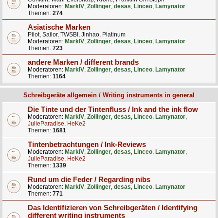
Moderatoren:
MarkIV
,
Zollinger
,
desas
,
Linceo
,
Lamynator
Themen:
274
Asiatische Marken
Pilot, Sailor, TWSBI, Jinhao, Platinum
Moderatoren:
MarkIV
,
Zollinger
,
desas
,
Linceo
,
Lamynator
Themen:
723
andere Marken / different brands
Moderatoren:
MarkIV
,
Zollinger
,
desas
,
Linceo
,
Lamynator
Themen:
1164
Schreibgeräte allgemein / Writing instruments in general
Die Tinte und der Tintenfluss / Ink and the ink flow
Moderatoren:
MarkIV
,
Zollinger
,
desas
,
Linceo
,
Lamynator
,
JulieParadise
,
HeKe2
Themen:
1681
Tintenbetrachtungen / Ink-Reviews
Moderatoren:
MarkIV
,
Zollinger
,
desas
,
Linceo
,
Lamynator
,
JulieParadise
,
HeKe2
Themen:
1339
Rund um die Feder / Regarding nibs
Moderatoren:
MarkIV
,
Zollinger
,
desas
,
Linceo
,
Lamynator
Themen:
771
Das Identifizieren von Schreibgeräten / Identifying
different writing instruments