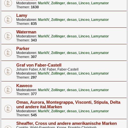
Moderatoren:
MarkIV
,
Zollinger
,
desas
,
Linceo
,
Lamynator
Themen:
1630
Lamy
Moderatoren:
MarkIV
,
Zollinger
,
desas
,
Linceo
,
Lamynator
Themen:
835
Waterman
Moderatoren:
MarkIV
,
Zollinger
,
desas
,
Linceo
,
Lamynator
Themen:
343
Parker
Moderatoren:
MarkIV
,
Zollinger
,
desas
,
Linceo
,
Lamynator
Themen:
307
Graf von Faber-Castell
Johann Faber, A.W. Faber, Faber-Castell
Moderatoren:
MarkIV
,
Zollinger
,
desas
,
Linceo
,
Lamynator
Themen:
297
Kaweco
Moderatoren:
MarkIV
,
Zollinger
,
desas
,
Linceo
,
Lamynator
Themen:
377
Omas, Aurora, Montegrappa, Visconti, Stipula, Delta
und andere ital.Marken
Moderatoren:
MarkIV
,
Zollinger
,
desas
,
Linceo
,
Lamynator
Themen:
545
Sheaffer, Cross und andere amerikanische Marken
Conklin, Wahl-Eversharp, Krone, Franklin Christoph