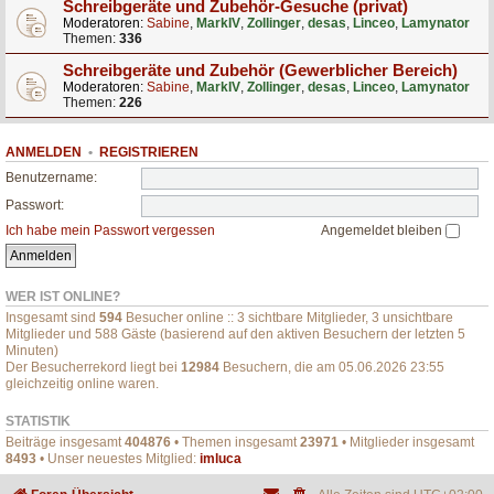
Schreibgeräte und Zubehör-Gesuche (privat)
Moderatoren:
Sabine
,
MarkIV
,
Zollinger
,
desas
,
Linceo
,
Lamynator
Themen:
336
Schreibgeräte und Zubehör (Gewerblicher Bereich)
Moderatoren:
Sabine
,
MarkIV
,
Zollinger
,
desas
,
Linceo
,
Lamynator
Themen:
226
ANMELDEN
•
REGISTRIEREN
Benutzername:
Passwort:
Ich habe mein Passwort vergessen
Angemeldet bleiben
WER IST ONLINE?
Insgesamt sind
594
Besucher online :: 3 sichtbare Mitglieder, 3 unsichtbare
Mitglieder und 588 Gäste (basierend auf den aktiven Besuchern der letzten 5
Minuten)
Der Besucherrekord liegt bei
12984
Besuchern, die am 05.06.2026 23:55
gleichzeitig online waren.
STATISTIK
Beiträge insgesamt
404876
• Themen insgesamt
23971
• Mitglieder insgesamt
8493
• Unser neuestes Mitglied:
imluca