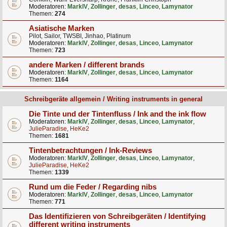
Moderatoren:
MarkIV
,
Zollinger
,
desas
,
Linceo
,
Lamynator
Themen:
274
Asiatische Marken
Pilot, Sailor, TWSBI, Jinhao, Platinum
Moderatoren:
MarkIV
,
Zollinger
,
desas
,
Linceo
,
Lamynator
Themen:
723
andere Marken / different brands
Moderatoren:
MarkIV
,
Zollinger
,
desas
,
Linceo
,
Lamynator
Themen:
1164
Schreibgeräte allgemein / Writing instruments in general
Die Tinte und der Tintenfluss / Ink and the ink flow
Moderatoren:
MarkIV
,
Zollinger
,
desas
,
Linceo
,
Lamynator
,
JulieParadise
,
HeKe2
Themen:
1681
Tintenbetrachtungen / Ink-Reviews
Moderatoren:
MarkIV
,
Zollinger
,
desas
,
Linceo
,
Lamynator
,
JulieParadise
,
HeKe2
Themen:
1339
Rund um die Feder / Regarding nibs
Moderatoren:
MarkIV
,
Zollinger
,
desas
,
Linceo
,
Lamynator
Themen:
771
Das Identifizieren von Schreibgeräten / Identifying
different writing instruments