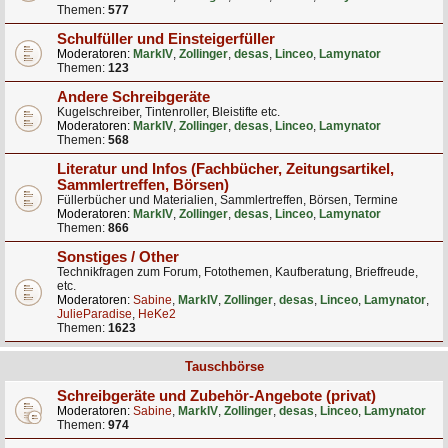
Themen:
577
Schulfüller und Einsteigerfüller
Moderatoren:
MarkIV
,
Zollinger
,
desas
,
Linceo
,
Lamynator
Themen:
123
Andere Schreibgeräte
Kugelschreiber, Tintenroller, Bleistifte etc.
Moderatoren:
MarkIV
,
Zollinger
,
desas
,
Linceo
,
Lamynator
Themen:
568
Literatur und Infos (Fachbücher, Zeitungsartikel,
Sammlertreffen, Börsen)
Füllerbücher und Materialien, Sammlertreffen, Börsen, Termine
Moderatoren:
MarkIV
,
Zollinger
,
desas
,
Linceo
,
Lamynator
Themen:
866
Sonstiges / Other
Technikfragen zum Forum, Fotothemen, Kaufberatung, Brieffreude,
etc.
Moderatoren:
Sabine
,
MarkIV
,
Zollinger
,
desas
,
Linceo
,
Lamynator
,
JulieParadise
,
HeKe2
Themen:
1623
Tauschbörse
Schreibgeräte und Zubehör-Angebote (privat)
Moderatoren:
Sabine
,
MarkIV
,
Zollinger
,
desas
,
Linceo
,
Lamynator
Themen:
974