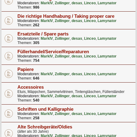
Moderatoren:
MarkIV
,
Zollinger
,
desas
,
Linceo
,
Lamynator
Themen:
986
Die richtige Handhabung / Taking proper care
Moderatoren:
MarkIV
,
Zollinger
,
desas
,
Linceo
,
Lamynator
Themen:
262
Ersatzteile / Spare parts
Moderatoren:
MarkIV
,
Zollinger
,
desas
,
Linceo
,
Lamynator
Themen:
305
Füllerhandel/Service/Reparaturen
Moderatoren:
MarkIV
,
Zollinger
,
desas
,
Linceo
,
Lamynator
Themen:
754
Papiere
Moderatoren:
MarkIV
,
Zollinger
,
desas
,
Linceo
,
Lamynator
Themen:
646
Accessoires
Etuis, Mäppchen, Sammelvitrinen, Tintengläschen, Füllerständer
Moderatoren:
MarkIV
,
Zollinger
,
desas
,
Linceo
,
Lamynator
Themen:
540
Schriften und Kalligraphie
Moderatoren:
MarkIV
,
Zollinger
,
desas
,
Linceo
,
Lamynator
Themen:
258
Alte Schreibgeräte/Oldies
(älter als 30 Jahre)
Moderatoren:
MarkIV
,
Zollinger
,
desas
,
Linceo
,
Lamynator