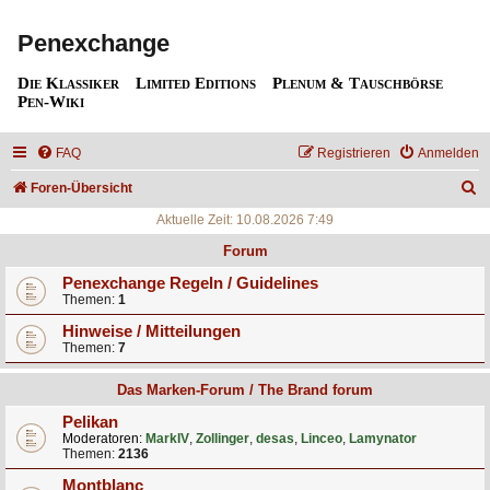
Penexchange
Die Klassiker
Limited Editions
Plenum & Tauschbörse
Pen-Wiki
FAQ
Registrieren
Anmelden
S
Foren-Übersicht
u
Aktuelle Zeit: 10.08.2026 7:49
c
Forum
h
Penexchange Regeln / Guidelines
Themen:
1
e
Hinweise / Mitteilungen
Themen:
7
Das Marken-Forum / The Brand forum
Pelikan
Moderatoren:
MarkIV
,
Zollinger
,
desas
,
Linceo
,
Lamynator
Themen:
2136
Montblanc