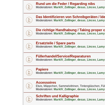
Rund um die Feder / Regarding nibs
Moderatoren:
MarkIV
,
Zollinger
,
desas
,
Linceo
,
Lamy
Das Identifizieren von Schreibgeräten / Ide
Moderatoren:
MarkIV
,
Zollinger
,
desas
,
Linceo
,
Lamy
Die richtige Handhabung / Taking proper 
Moderatoren:
MarkIV
,
Zollinger
,
desas
,
Linceo
,
Lamy
Ersatzteile / Spare parts
Moderatoren:
MarkIV
,
Zollinger
,
desas
,
Linceo
,
Lamy
Füllerhandel/Service/Reparaturen
Moderatoren:
MarkIV
,
Zollinger
,
desas
,
Linceo
,
Lamy
Papiere
Moderatoren:
MarkIV
,
Zollinger
,
desas
,
Linceo
,
Lamy
Accessoires
Etuis, Mäppchen, Sammelvitrinen, Tintengläschen, Fül
Moderatoren:
MarkIV
,
Zollinger
,
desas
,
Linceo
,
Lamy
Schriften und Kalligraphie
Moderatoren:
MarkIV
,
Zollinger
,
desas
,
Linceo
,
Lamy