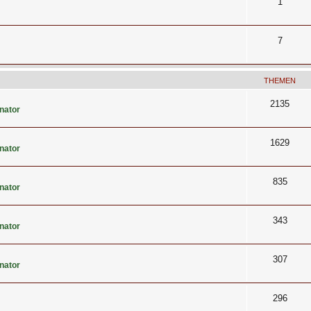
1
7
THEMEN
2135
nator
1629
nator
835
nator
343
nator
307
nator
296