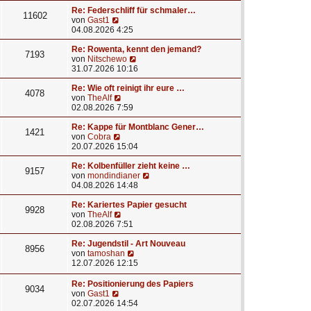
u
e
a
e
r
Re: Federschliff für schmaler…
g
11602
N
s
B
von
Gast1
e
t
e
04.08.2026 4:25
u
e
i
e
r
t
Re: Rowenta, kennt den jemand?
7193
s
B
r
N
von
Nitschewo
t
e
a
e
31.07.2026 10:16
e
i
g
u
r
t
e
Re: Wie oft reinigt ihr eure …
4078
B
N
r
s
von
TheAlf
e
e
a
t
02.08.2026 7:59
i
u
g
e
t
e
r
Re: Kappe für Montblanc Gener…
1421
r
N
s
B
von
Cobra
a
e
t
e
20.07.2026 15:04
g
u
e
i
e
r
t
Re: Kolbenfüller zieht keine …
9157
s
B
r
N
von
mondindianer
t
e
a
e
04.08.2026 14:48
e
i
g
u
r
t
e
Re: Kariertes Papier gesucht
9928
B
r
N
s
von
TheAlf
e
a
e
t
02.08.2026 7:51
i
g
u
e
t
e
r
Re: Jugendstil - Art Nouveau
8956
r
s
N
B
von
tamoshan
a
t
e
e
12.07.2026 12:15
g
e
u
i
r
e
t
Re: Positionierung des Papiers
9034
B
s
r
N
von
Gast1
e
t
a
e
02.07.2026 14:54