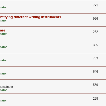
771
nator
ntifying different writing instruments
986
nator
care
262
nator
305
nator
753
nator
646
nator
539
lerständer
nator
258
nator