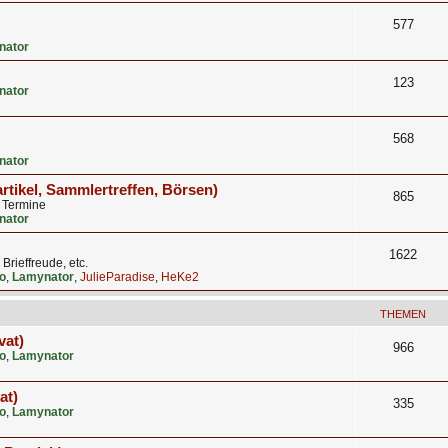
577
nator
123
nator
568
nator
artikel, Sammlertreffen, Börsen)
865
, Termine
nator
1622
rieffreude, etc.
o
,
Lamynator
,
JulieParadise
,
HeKe2
THEMEN
vat)
966
o
,
Lamynator
at)
335
o
,
Lamynator