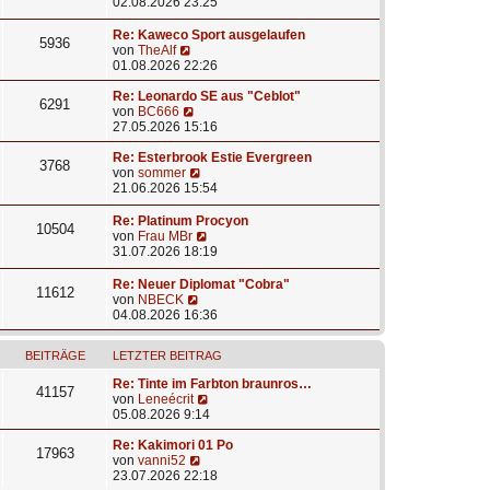
e
a
t
e
02.08.2026 23:25
i
g
e
u
t
r
e
Re: Kaweco Sport ausgelaufen
5936
r
B
s
N
von
TheAlf
a
e
t
e
01.08.2026 22:26
g
i
e
u
t
r
e
Re: Leonardo SE aus "Ceblot"
6291
r
B
s
N
von
BC666
a
e
t
e
27.05.2026 15:16
g
i
e
u
t
r
e
Re: Esterbrook Estie Evergreen
3768
r
B
s
N
von
sommer
a
e
t
e
21.06.2026 15:54
g
i
e
u
t
r
e
Re: Platinum Procyon
10504
r
B
s
N
von
Frau MBr
a
e
t
e
31.07.2026 18:19
g
i
e
u
t
r
e
Re: Neuer Diplomat "Cobra"
11612
r
B
s
N
von
NBECK
a
e
t
e
04.08.2026 16:36
g
i
e
u
t
r
e
r
BEITRÄGE
LETZTER BEITRAG
B
s
a
e
t
Re: Tinte im Farbton braunros…
g
i
e
41157
N
von
Leneécrit
t
r
e
05.08.2026 9:14
r
B
u
a
e
e
Re: Kakimori 01 Po
g
i
17963
N
s
von
vanni52
t
e
t
23.07.2026 22:18
r