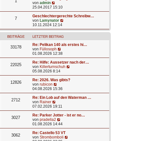
1
N
von
admin
e
25.04.2017 15:10
u
e
Geschlechtergerechte Schreibw…
7
s
N
von
Lamynator
t
e
10.11.2024 12:14
e
u
r
e
BEITRÄGE
LETZTER BEITRAG
B
s
e
t
Re: Pelikan 140 als erstes hi…
i
e
33178
N
von
Füllosoph
t
r
e
01.08.2026 12:38
r
B
u
a
e
e
Re: Hilfe: Aussetzer nach der…
g
i
22025
s
N
von
Killerturnschuh
t
t
e
05.08.2026 8:14
r
e
u
a
r
e
Re: 2026. Was gibts?
g
12826
N
B
s
von
rubicon
e
e
t
04.08.2026 15:36
u
i
e
e
t
r
Re: Ein Lob auf den Waterman …
2712
N
s
r
B
von
Rainer
e
t
a
e
07.02.2026 19:11
u
e
g
i
e
r
t
Re: Parker Jotter - ist er no…
3027
s
B
N
r
von
pradella2
t
e
e
a
01.08.2026 14:44
e
i
u
g
r
t
e
Re: Castello 53 VT
3062
B
r
s
N
von
Strombomboli