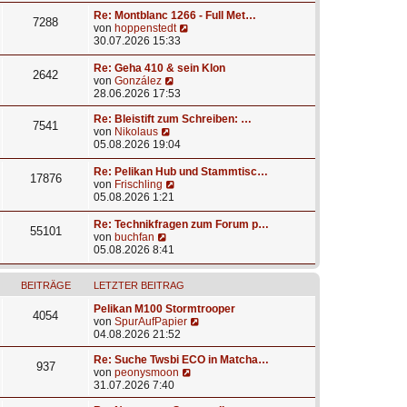
i
e
g
u
t
r
e
Re: Montblanc 1266 - Full Met…
7288
r
B
s
N
von
hoppenstedt
a
e
t
e
30.07.2026 15:33
g
i
e
u
t
r
e
Re: Geha 410 & sein Klon
2642
r
B
s
N
von
González
a
e
t
e
28.06.2026 17:53
g
i
e
u
t
r
e
Re: Bleistift zum Schreiben: …
7541
r
B
N
s
von
Nikolaus
a
e
e
t
05.08.2026 19:04
g
i
u
e
t
e
r
Re: Pelikan Hub und Stammtisc…
17876
r
s
B
N
von
Frischling
a
t
e
e
05.08.2026 1:21
g
e
i
u
r
t
e
Re: Technikfragen zum Forum p…
55101
B
r
s
N
von
buchfan
e
a
t
e
05.08.2026 8:41
i
g
e
u
t
r
e
r
B
BEITRÄGE
LETZTER BEITRAG
s
a
e
t
Pelikan M100 Stormtrooper
g
i
e
4054
N
von
SpurAufPapier
t
r
e
04.08.2026 21:52
r
B
u
a
e
e
Re: Suche Twsbi ECO in Matcha…
g
i
937
N
s
von
peonysmoon
t
e
t
31.07.2026 7:40
r
u
e
a