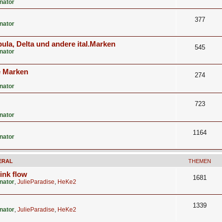
nator
377
nator
ula, Delta und andere ital.Marken
545
nator
e Marken
274
nator
723
nator
1164
nator
ERAL
THEMEN
 ink flow
1681
nator
,
JulieParadise
,
HeKe2
1339
nator
,
JulieParadise
,
HeKe2