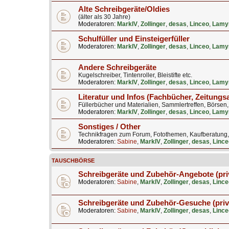
Alte Schreibgeräte/Oldies
(älter als 30 Jahre)
Moderatoren:
MarkIV
,
Zollinger
,
desas
,
Linceo
,
Lamy
Schulfüller und Einsteigerfüller
Moderatoren:
MarkIV
,
Zollinger
,
desas
,
Linceo
,
Lamy
Andere Schreibgeräte
Kugelschreiber, Tintenroller, Bleistifte etc.
Moderatoren:
MarkIV
,
Zollinger
,
desas
,
Linceo
,
Lamy
Literatur und Infos (Fachbücher, Zeitungs
Füllerbücher und Materialien, Sammlertreffen, Börsen
Moderatoren:
MarkIV
,
Zollinger
,
desas
,
Linceo
,
Lamy
Sonstiges / Other
Technikfragen zum Forum, Fotothemen, Kaufberatung, B
Moderatoren:
Sabine
,
MarkIV
,
Zollinger
,
desas
,
Lince
TAUSCHBÖRSE
Schreibgeräte und Zubehör-Angebote (pri
Moderatoren:
Sabine
,
MarkIV
,
Zollinger
,
desas
,
Lince
Schreibgeräte und Zubehör-Gesuche (priv
Moderatoren:
Sabine
,
MarkIV
,
Zollinger
,
desas
,
Lince