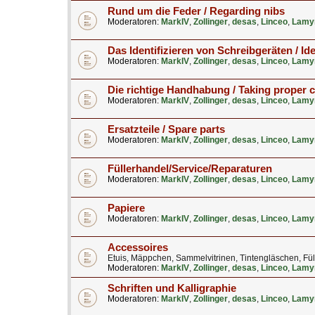
Rund um die Feder / Regarding nibs
Moderatoren:
MarkIV
,
Zollinger
,
desas
,
Linceo
,
Lamy
Das Identifizieren von Schreibgeräten / Ide
Moderatoren:
MarkIV
,
Zollinger
,
desas
,
Linceo
,
Lamy
Die richtige Handhabung / Taking proper 
Moderatoren:
MarkIV
,
Zollinger
,
desas
,
Linceo
,
Lamy
Ersatzteile / Spare parts
Moderatoren:
MarkIV
,
Zollinger
,
desas
,
Linceo
,
Lamy
Füllerhandel/Service/Reparaturen
Moderatoren:
MarkIV
,
Zollinger
,
desas
,
Linceo
,
Lamy
Papiere
Moderatoren:
MarkIV
,
Zollinger
,
desas
,
Linceo
,
Lamy
Accessoires
Etuis, Mäppchen, Sammelvitrinen, Tintengläschen, Fül
Moderatoren:
MarkIV
,
Zollinger
,
desas
,
Linceo
,
Lamy
Schriften und Kalligraphie
Moderatoren:
MarkIV
,
Zollinger
,
desas
,
Linceo
,
Lamy