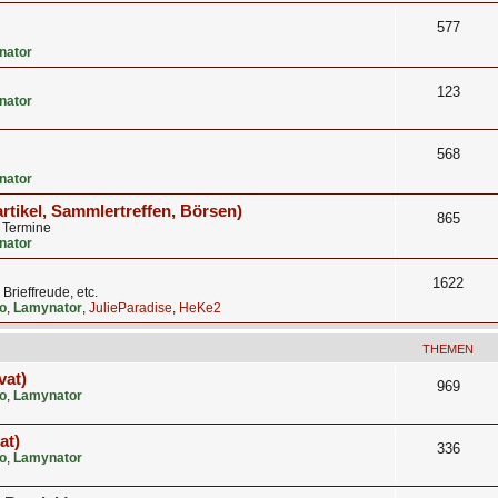
577
nator
123
nator
568
nator
artikel, Sammlertreffen, Börsen)
865
, Termine
nator
1622
rieffreude, etc.
o
,
Lamynator
,
JulieParadise
,
HeKe2
THEMEN
vat)
969
o
,
Lamynator
at)
336
o
,
Lamynator