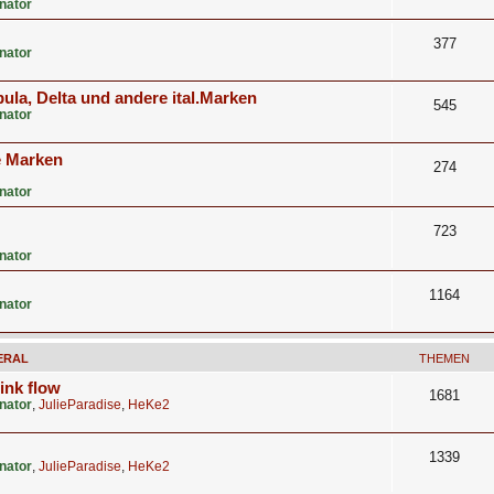
nator
377
nator
ula, Delta und andere ital.Marken
545
nator
e Marken
274
nator
723
nator
1164
nator
ERAL
THEMEN
 ink flow
1681
nator
,
JulieParadise
,
HeKe2
1339
nator
,
JulieParadise
,
HeKe2