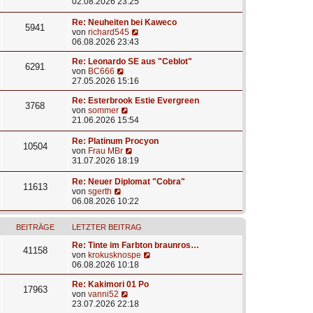
e
t
a
e
02.08.2026 23:25
i
e
g
u
t
r
e
Re: Neuheiten bei Kaweco
5941
r
B
s
N
von
richard545
a
e
t
e
06.08.2026 23:43
g
i
e
u
t
r
e
Re: Leonardo SE aus "Ceblot"
6291
r
B
N
s
von
BC666
a
e
e
t
27.05.2026 15:16
g
i
u
e
t
e
r
Re: Esterbrook Estie Evergreen
3768
r
s
N
B
von
sommer
a
t
e
e
21.06.2026 15:54
g
e
u
i
r
e
t
Re: Platinum Procyon
10504
B
s
r
N
von
Frau MBr
e
t
a
e
31.07.2026 18:19
i
e
g
u
t
r
e
Re: Neuer Diplomat "Cobra"
11613
r
B
s
N
von
sgerth
a
e
t
e
06.08.2026 10:22
g
i
e
u
t
r
e
r
BEITRÄGE
LETZTER BEITRAG
B
s
a
e
t
Re: Tinte im Farbton braunros…
g
i
e
41158
N
von
krokusknospe
t
r
e
06.08.2026 10:18
r
B
u
a
e
e
Re: Kakimori 01 Po
g
i
17963
N
s
von
vanni52
t
e
t
23.07.2026 22:18
r