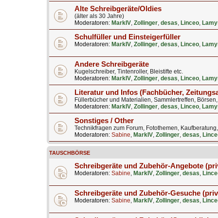
Alte Schreibgeräte/Oldies
(älter als 30 Jahre)
Moderatoren:
MarkIV
,
Zollinger
,
desas
,
Linceo
,
Lamy
Schulfüller und Einsteigerfüller
Moderatoren:
MarkIV
,
Zollinger
,
desas
,
Linceo
,
Lamy
Andere Schreibgeräte
Kugelschreiber, Tintenroller, Bleistifte etc.
Moderatoren:
MarkIV
,
Zollinger
,
desas
,
Linceo
,
Lamy
Literatur und Infos (Fachbücher, Zeitungs
Füllerbücher und Materialien, Sammlertreffen, Börsen
Moderatoren:
MarkIV
,
Zollinger
,
desas
,
Linceo
,
Lamy
Sonstiges / Other
Technikfragen zum Forum, Fotothemen, Kaufberatung, B
Moderatoren:
Sabine
,
MarkIV
,
Zollinger
,
desas
,
Lince
TAUSCHBÖRSE
Schreibgeräte und Zubehör-Angebote (pri
Moderatoren:
Sabine
,
MarkIV
,
Zollinger
,
desas
,
Lince
Schreibgeräte und Zubehör-Gesuche (priv
Moderatoren:
Sabine
,
MarkIV
,
Zollinger
,
desas
,
Lince