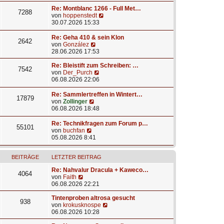
i
e
g
u
t
r
e
Re: Montblanc 1266 - Full Met…
7288
r
B
s
N
von
hoppenstedt
a
e
t
e
30.07.2026 15:33
g
i
e
u
t
r
e
Re: Geha 410 & sein Klon
2642
r
B
s
N
von
González
a
e
t
e
28.06.2026 17:53
g
i
e
u
t
r
e
Re: Bleistift zum Schreiben: …
7542
r
B
s
N
von
Der_Purch
a
e
t
e
06.08.2026 22:06
g
i
e
u
t
r
e
Re: Sammlertreffen in Wintert…
17879
r
B
s
N
von
Zollinger
a
e
t
e
06.08.2026 18:48
g
i
e
u
t
r
e
Re: Technikfragen zum Forum p…
55101
r
B
s
N
von
buchfan
a
e
t
e
05.08.2026 8:41
g
i
e
u
t
r
e
r
B
BEITRÄGE
LETZTER BEITRAG
s
a
e
t
Re: Nahvalur Dracula + Kaweco…
g
i
e
4064
N
von
Faith
t
r
e
06.08.2026 22:21
r
B
u
a
e
e
Tintenproben altrosa gesucht
g
i
938
s
N
von
krokusknospe
t
t
e
06.08.2026 10:28
r
e
u
a