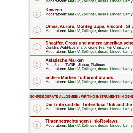
Moderatoren:
MarkIV
,
Zollinger
,
desas
,
Linceo
,
Lamy
Kaweco
Moderatoren:
MarkIV
,
Zollinger
,
desas
,
Linceo
,
Lamy
Omas, Aurora, Montegrappa, Visconti, Stip
Moderatoren:
MarkIV
,
Zollinger
,
desas
,
Linceo
,
Lamy
Sheaffer, Cross und andere amerikanisch
Conklin, Wahl-Eversharp, Krone, Franklin Christoph
Moderatoren:
MarkIV
,
Zollinger
,
desas
,
Linceo
,
Lamy
Asiatische Marken
Pilot, Sailor, TWSBI, Jinhao, Platinum
Moderatoren:
MarkIV
,
Zollinger
,
desas
,
Linceo
,
Lamy
andere Marken / different brands
Moderatoren:
MarkIV
,
Zollinger
,
desas
,
Linceo
,
Lamy
SCHREIBGERÄTE ALLGEMEIN / WRITING INSTRUMENTS IN GEN
Die Tinte und der Tintenfluss / Ink and the
Moderatoren:
MarkIV
,
Zollinger
,
desas
,
Linceo
,
Lamy
Tintenbetrachtungen / Ink-Reviews
Moderatoren:
MarkIV
,
Zollinger
,
desas
,
Linceo
,
Lamy