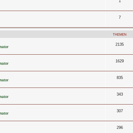
1
7
THEMEN
2135
nator
1629
nator
835
nator
343
nator
307
nator
296