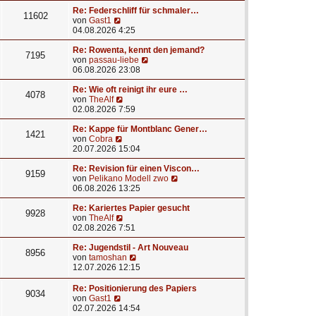
u
e
a
e
r
Re: Federschliff für schmaler…
g
11602
N
s
B
von
Gast1
e
t
e
04.08.2026 4:25
u
e
i
e
r
t
Re: Rowenta, kennt den jemand?
7195
s
B
N
r
von
passau-liebe
t
e
e
a
06.08.2026 23:08
e
i
u
g
r
t
e
Re: Wie oft reinigt ihr eure …
4078
B
N
r
s
von
TheAlf
e
e
a
t
02.08.2026 7:59
i
u
g
e
t
e
r
Re: Kappe für Montblanc Gener…
1421
r
N
s
B
von
Cobra
a
e
t
e
20.07.2026 15:04
g
u
e
i
e
r
t
Re: Revision für einen Viscon…
9159
s
B
r
N
von
Pelikano Modell zwo
t
e
a
e
06.08.2026 13:25
e
i
g
u
r
t
e
Re: Kariertes Papier gesucht
9928
B
r
N
s
von
TheAlf
e
a
e
t
02.08.2026 7:51
i
g
u
e
t
e
r
Re: Jugendstil - Art Nouveau
8956
r
s
N
B
von
tamoshan
a
t
e
e
12.07.2026 12:15
g
e
u
i
r
e
t
Re: Positionierung des Papiers
9034
B
s
r
N
von
Gast1
e
t
a
e
02.07.2026 14:54