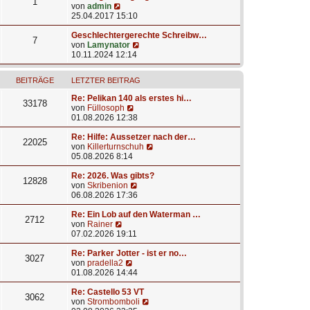
1
N
von
admin
e
25.04.2017 15:10
u
e
Geschlechtergerechte Schreibw…
7
s
N
von
Lamynator
t
e
10.11.2024 12:14
e
u
r
e
BEITRÄGE
LETZTER BEITRAG
B
s
e
t
Re: Pelikan 140 als erstes hi…
i
e
33178
N
von
Füllosoph
t
r
e
01.08.2026 12:38
r
B
u
a
e
e
Re: Hilfe: Aussetzer nach der…
g
i
22025
s
N
von
Killerturnschuh
t
t
e
05.08.2026 8:14
r
e
u
a
r
e
Re: 2026. Was gibts?
g
12828
B
N
s
von
Skribenion
e
e
t
06.08.2026 17:36
i
u
e
t
e
r
Re: Ein Lob auf den Waterman …
2712
N
r
s
B
von
Rainer
e
a
t
e
07.02.2026 19:11
u
g
e
i
e
r
t
Re: Parker Jotter - ist er no…
3027
s
N
B
r
von
pradella2
t
e
e
a
01.08.2026 14:44
e
u
i
g
r
e
t
Re: Castello 53 VT
3062
B
s
r
N
von
Strombomboli