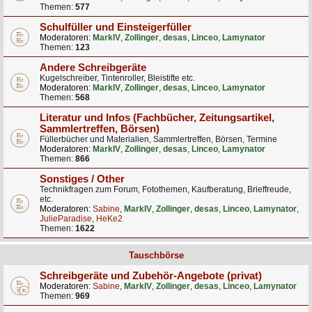
Themen:
577
Schulfüller und Einsteigerfüller
Moderatoren:
MarkIV
,
Zollinger
,
desas
,
Linceo
,
Lamynator
Themen:
123
Andere Schreibgeräte
Kugelschreiber, Tintenroller, Bleistifte etc.
Moderatoren:
MarkIV
,
Zollinger
,
desas
,
Linceo
,
Lamynator
Themen:
568
Literatur und Infos (Fachbücher, Zeitungsartikel,
Sammlertreffen, Börsen)
Füllerbücher und Materialien, Sammlertreffen, Börsen, Termine
Moderatoren:
MarkIV
,
Zollinger
,
desas
,
Linceo
,
Lamynator
Themen:
866
Sonstiges / Other
Technikfragen zum Forum, Fotothemen, Kaufberatung, Brieffreude,
etc.
Moderatoren:
Sabine
,
MarkIV
,
Zollinger
,
desas
,
Linceo
,
Lamynator
,
JulieParadise
,
HeKe2
Themen:
1622
Tauschbörse
Schreibgeräte und Zubehör-Angebote (privat)
Moderatoren:
Sabine
,
MarkIV
,
Zollinger
,
desas
,
Linceo
,
Lamynator
Themen:
969