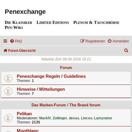
Penexchange
Die Klassiker
Limited Editions
Plenum & Tauschbörse
Pen-Wiki
FAQ
Registrieren
Anmelden
S
Foren-Übersicht
u
Aktuelle Zeit: 08.08.2026 18:21
c
Forum
h
Penexchange Regeln / Guidelines
Themen:
1
e
Hinweise / Mitteilungen
Themen:
7
Das Marken-Forum / The Brand forum
Pelikan
Moderatoren:
MarkIV
,
Zollinger
,
desas
,
Linceo
,
Lamynator
Themen:
2135
Montblanc