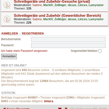
Schreibgeräte und Zubehör-Gesuche (privat)
Moderatoren:
Sabine
,
MarkIV
,
Zollinger
,
desas
,
Linceo
,
Lamynator
Themen:
335
Schreibgeräte und Zubehör (Gewerblicher Bereich)
Moderatoren:
Sabine
,
MarkIV
,
Zollinger
,
desas
,
Linceo
,
Lamynator
Themen:
226
ANMELDEN
•
REGISTRIEREN
Benutzername:
Passwort:
Ich habe mein Passwort vergessen
Angemeldet bleiben
WER IST ONLINE?
Insgesamt sind
650
Besucher online :: 6 sichtbare Mitglieder, 2 unsichtbare
Mitglieder und 642 Gäste (basierend auf den aktiven Besuchern der letzten 5
Minuten)
Der Besucherrekord liegt bei
12984
Besuchern, die am 05.06.2026 23:55
gleichzeitig online waren.
STATISTIK
Beiträge insgesamt
404807
• Themen insgesamt
23961
• Mitglieder insgesamt
8493
• Unser neuestes Mitglied:
imluca