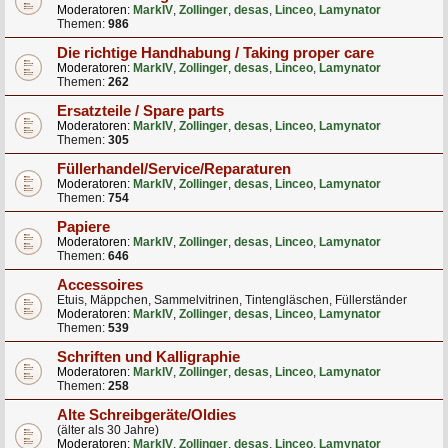
Moderatoren:
MarkIV
,
Zollinger
,
desas
,
Linceo
,
Lamynator
Themen:
986
Die richtige Handhabung / Taking proper care
Moderatoren:
MarkIV
,
Zollinger
,
desas
,
Linceo
,
Lamynator
Themen:
262
Ersatzteile / Spare parts
Moderatoren:
MarkIV
,
Zollinger
,
desas
,
Linceo
,
Lamynator
Themen:
305
Füllerhandel/Service/Reparaturen
Moderatoren:
MarkIV
,
Zollinger
,
desas
,
Linceo
,
Lamynator
Themen:
754
Papiere
Moderatoren:
MarkIV
,
Zollinger
,
desas
,
Linceo
,
Lamynator
Themen:
646
Accessoires
Etuis, Mäppchen, Sammelvitrinen, Tintengläschen, Füllerständer
Moderatoren:
MarkIV
,
Zollinger
,
desas
,
Linceo
,
Lamynator
Themen:
539
Schriften und Kalligraphie
Moderatoren:
MarkIV
,
Zollinger
,
desas
,
Linceo
,
Lamynator
Themen:
258
Alte Schreibgeräte/Oldies
(älter als 30 Jahre)
Moderatoren:
MarkIV
,
Zollinger
,
desas
,
Linceo
,
Lamynator