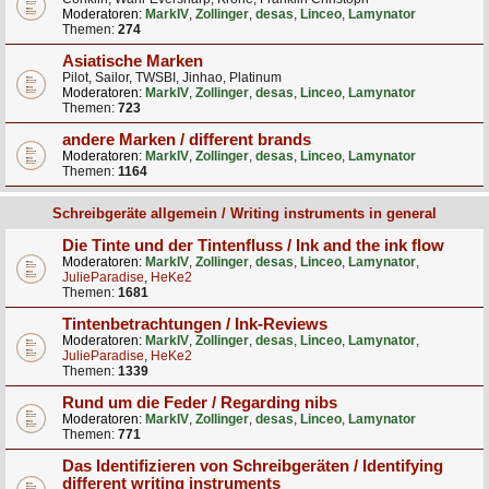
Moderatoren:
MarkIV
,
Zollinger
,
desas
,
Linceo
,
Lamynator
Themen:
274
Asiatische Marken
Pilot, Sailor, TWSBI, Jinhao, Platinum
Moderatoren:
MarkIV
,
Zollinger
,
desas
,
Linceo
,
Lamynator
Themen:
723
andere Marken / different brands
Moderatoren:
MarkIV
,
Zollinger
,
desas
,
Linceo
,
Lamynator
Themen:
1164
Schreibgeräte allgemein / Writing instruments in general
Die Tinte und der Tintenfluss / Ink and the ink flow
Moderatoren:
MarkIV
,
Zollinger
,
desas
,
Linceo
,
Lamynator
,
JulieParadise
,
HeKe2
Themen:
1681
Tintenbetrachtungen / Ink-Reviews
Moderatoren:
MarkIV
,
Zollinger
,
desas
,
Linceo
,
Lamynator
,
JulieParadise
,
HeKe2
Themen:
1339
Rund um die Feder / Regarding nibs
Moderatoren:
MarkIV
,
Zollinger
,
desas
,
Linceo
,
Lamynator
Themen:
771
Das Identifizieren von Schreibgeräten / Identifying
different writing instruments