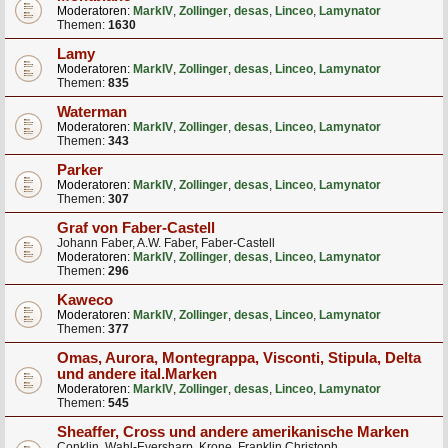
Moderatoren:
MarkIV
,
Zollinger
,
desas
,
Linceo
,
Lamynator
Themen:
1630
Lamy
Moderatoren:
MarkIV
,
Zollinger
,
desas
,
Linceo
,
Lamynator
Themen:
835
Waterman
Moderatoren:
MarkIV
,
Zollinger
,
desas
,
Linceo
,
Lamynator
Themen:
343
Parker
Moderatoren:
MarkIV
,
Zollinger
,
desas
,
Linceo
,
Lamynator
Themen:
307
Graf von Faber-Castell
Johann Faber, A.W. Faber, Faber-Castell
Moderatoren:
MarkIV
,
Zollinger
,
desas
,
Linceo
,
Lamynator
Themen:
296
Kaweco
Moderatoren:
MarkIV
,
Zollinger
,
desas
,
Linceo
,
Lamynator
Themen:
377
Omas, Aurora, Montegrappa, Visconti, Stipula, Delta
und andere ital.Marken
Moderatoren:
MarkIV
,
Zollinger
,
desas
,
Linceo
,
Lamynator
Themen:
545
Sheaffer, Cross und andere amerikanische Marken
Conklin, Wahl-Eversharp, Krone, Franklin Christoph