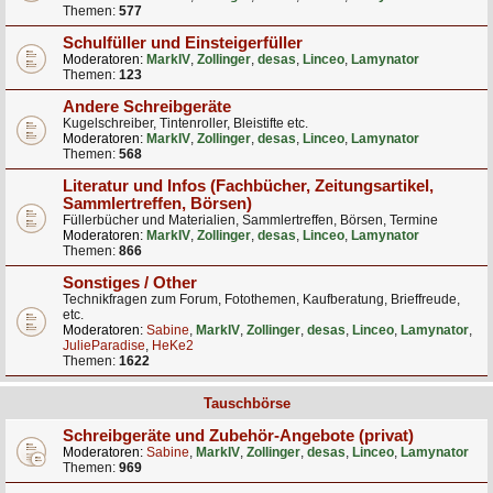
Themen:
577
Schulfüller und Einsteigerfüller
Moderatoren:
MarkIV
,
Zollinger
,
desas
,
Linceo
,
Lamynator
Themen:
123
Andere Schreibgeräte
Kugelschreiber, Tintenroller, Bleistifte etc.
Moderatoren:
MarkIV
,
Zollinger
,
desas
,
Linceo
,
Lamynator
Themen:
568
Literatur und Infos (Fachbücher, Zeitungsartikel,
Sammlertreffen, Börsen)
Füllerbücher und Materialien, Sammlertreffen, Börsen, Termine
Moderatoren:
MarkIV
,
Zollinger
,
desas
,
Linceo
,
Lamynator
Themen:
866
Sonstiges / Other
Technikfragen zum Forum, Fotothemen, Kaufberatung, Brieffreude,
etc.
Moderatoren:
Sabine
,
MarkIV
,
Zollinger
,
desas
,
Linceo
,
Lamynator
,
JulieParadise
,
HeKe2
Themen:
1622
Tauschbörse
Schreibgeräte und Zubehör-Angebote (privat)
Moderatoren:
Sabine
,
MarkIV
,
Zollinger
,
desas
,
Linceo
,
Lamynator
Themen:
969