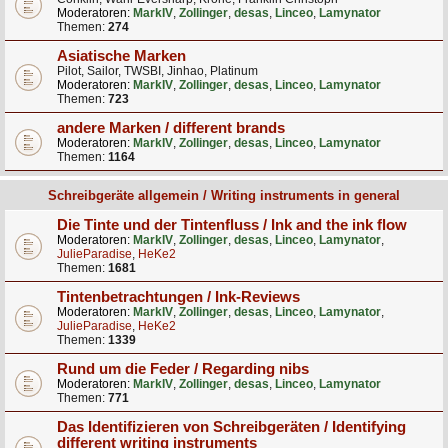
Moderatoren:
MarkIV
,
Zollinger
,
desas
,
Linceo
,
Lamynator
Themen:
274
Asiatische Marken
Pilot, Sailor, TWSBI, Jinhao, Platinum
Moderatoren:
MarkIV
,
Zollinger
,
desas
,
Linceo
,
Lamynator
Themen:
723
andere Marken / different brands
Moderatoren:
MarkIV
,
Zollinger
,
desas
,
Linceo
,
Lamynator
Themen:
1164
Schreibgeräte allgemein / Writing instruments in general
Die Tinte und der Tintenfluss / Ink and the ink flow
Moderatoren:
MarkIV
,
Zollinger
,
desas
,
Linceo
,
Lamynator
,
JulieParadise
,
HeKe2
Themen:
1681
Tintenbetrachtungen / Ink-Reviews
Moderatoren:
MarkIV
,
Zollinger
,
desas
,
Linceo
,
Lamynator
,
JulieParadise
,
HeKe2
Themen:
1339
Rund um die Feder / Regarding nibs
Moderatoren:
MarkIV
,
Zollinger
,
desas
,
Linceo
,
Lamynator
Themen:
771
Das Identifizieren von Schreibgeräten / Identifying
different writing instruments