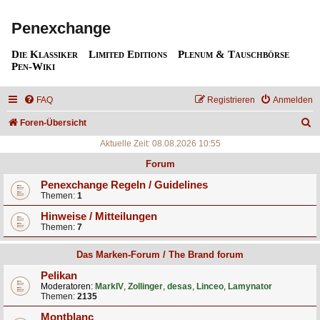
Penexchange
Die Klassiker
Limited Editions
Plenum & Tauschbörse
Pen-Wiki
FAQ
Registrieren
Anmelden
S
Foren-Übersicht
u
Aktuelle Zeit: 08.08.2026 10:55
c
Forum
h
Penexchange Regeln / Guidelines
Themen:
1
e
Hinweise / Mitteilungen
Themen:
7
Das Marken-Forum / The Brand forum
Pelikan
Moderatoren:
MarkIV
,
Zollinger
,
desas
,
Linceo
,
Lamynator
Themen:
2135
Montblanc