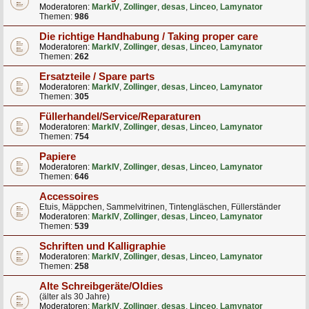
Moderatoren:
MarkIV
,
Zollinger
,
desas
,
Linceo
,
Lamynator
Themen:
986
Die richtige Handhabung / Taking proper care
Moderatoren:
MarkIV
,
Zollinger
,
desas
,
Linceo
,
Lamynator
Themen:
262
Ersatzteile / Spare parts
Moderatoren:
MarkIV
,
Zollinger
,
desas
,
Linceo
,
Lamynator
Themen:
305
Füllerhandel/Service/Reparaturen
Moderatoren:
MarkIV
,
Zollinger
,
desas
,
Linceo
,
Lamynator
Themen:
754
Papiere
Moderatoren:
MarkIV
,
Zollinger
,
desas
,
Linceo
,
Lamynator
Themen:
646
Accessoires
Etuis, Mäppchen, Sammelvitrinen, Tintengläschen, Füllerständer
Moderatoren:
MarkIV
,
Zollinger
,
desas
,
Linceo
,
Lamynator
Themen:
539
Schriften und Kalligraphie
Moderatoren:
MarkIV
,
Zollinger
,
desas
,
Linceo
,
Lamynator
Themen:
258
Alte Schreibgeräte/Oldies
(älter als 30 Jahre)
Moderatoren:
MarkIV
,
Zollinger
,
desas
,
Linceo
,
Lamynator