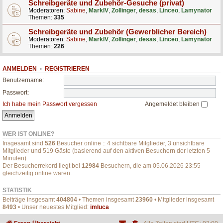
Schreibgeräte und Zubehör-Gesuche (privat)
Moderatoren:
Sabine
,
MarkIV
,
Zollinger
,
desas
,
Linceo
,
Lamynator
Themen:
335
Schreibgeräte und Zubehör (Gewerblicher Bereich)
Moderatoren:
Sabine
,
MarkIV
,
Zollinger
,
desas
,
Linceo
,
Lamynator
Themen:
226
ANMELDEN
•
REGISTRIEREN
Benutzername:
Passwort:
Ich habe mein Passwort vergessen
Angemeldet bleiben
WER IST ONLINE?
Insgesamt sind
526
Besucher online :: 4 sichtbare Mitglieder, 3 unsichtbare
Mitglieder und 519 Gäste (basierend auf den aktiven Besuchern der letzten 5
Minuten)
Der Besucherrekord liegt bei
12984
Besuchern, die am 05.06.2026 23:55
gleichzeitig online waren.
STATISTIK
Beiträge insgesamt
404804
• Themen insgesamt
23960
• Mitglieder insgesamt
8493
• Unser neuestes Mitglied:
imluca