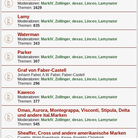
Moderatoren:
MarkIV
,
Zollinger
,
desas
,
Linceo
,
Lamynator
Themen:
1629
Lamy
Moderatoren:
MarkIV
,
Zollinger
,
desas
,
Linceo
,
Lamynator
Themen:
835
Waterman
Moderatoren:
MarkIV
,
Zollinger
,
desas
,
Linceo
,
Lamynator
Themen:
343
Parker
Moderatoren:
MarkIV
,
Zollinger
,
desas
,
Linceo
,
Lamynator
Themen:
307
Graf von Faber-Castell
Johann Faber, A.W. Faber, Faber-Castell
Moderatoren:
MarkIV
,
Zollinger
,
desas
,
Linceo
,
Lamynator
Themen:
296
Kaweco
Moderatoren:
MarkIV
,
Zollinger
,
desas
,
Linceo
,
Lamynator
Themen:
377
Omas, Aurora, Montegrappa, Visconti, Stipula, Delta
und andere ital.Marken
Moderatoren:
MarkIV
,
Zollinger
,
desas
,
Linceo
,
Lamynator
Themen:
545
Sheaffer, Cross und andere amerikanische Marken
Conklin, Wahl-Eversharp, Krone, Franklin Christoph