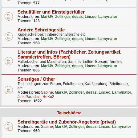
Themen:
577
Schulfüller und Einsteigerfüller
Moderatoren:
MarkIV
,
Zollinger
,
desas
,
Linceo
,
Lamynator
Themen:
123
Andere Schreibgeräte
Kugelschreiber, Tintenroller, Bleistifte etc.
Moderatoren:
MarkIV
,
Zollinger
,
desas
,
Linceo
,
Lamynator
Themen:
568
Literatur und Infos (Fachbücher, Zeitungsartikel,
Sammlertreffen, Börsen)
Füllerbücher und Materialien, Sammlertreffen, Börsen, Termine
Moderatoren:
MarkIV
,
Zollinger
,
desas
,
Linceo
,
Lamynator
Themen:
866
Sonstiges / Other
Technikfragen zum Forum, Fotothemen, Kaufberatung, Brieffreude,
etc.
Moderatoren:
Sabine
,
MarkIV
,
Zollinger
,
desas
,
Linceo
,
Lamynator
,
JulieParadise
,
HeKe2
Themen:
1622
Tauschbörse
Schreibgeräte und Zubehör-Angebote (privat)
Moderatoren:
Sabine
,
MarkIV
,
Zollinger
,
desas
,
Linceo
,
Lamynator
Themen:
969