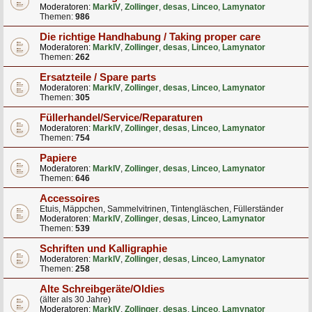
Moderatoren:
MarkIV
,
Zollinger
,
desas
,
Linceo
,
Lamynator
Themen:
986
Die richtige Handhabung / Taking proper care
Moderatoren:
MarkIV
,
Zollinger
,
desas
,
Linceo
,
Lamynator
Themen:
262
Ersatzteile / Spare parts
Moderatoren:
MarkIV
,
Zollinger
,
desas
,
Linceo
,
Lamynator
Themen:
305
Füllerhandel/Service/Reparaturen
Moderatoren:
MarkIV
,
Zollinger
,
desas
,
Linceo
,
Lamynator
Themen:
754
Papiere
Moderatoren:
MarkIV
,
Zollinger
,
desas
,
Linceo
,
Lamynator
Themen:
646
Accessoires
Etuis, Mäppchen, Sammelvitrinen, Tintengläschen, Füllerständer
Moderatoren:
MarkIV
,
Zollinger
,
desas
,
Linceo
,
Lamynator
Themen:
539
Schriften und Kalligraphie
Moderatoren:
MarkIV
,
Zollinger
,
desas
,
Linceo
,
Lamynator
Themen:
258
Alte Schreibgeräte/Oldies
(älter als 30 Jahre)
Moderatoren:
MarkIV
,
Zollinger
,
desas
,
Linceo
,
Lamynator