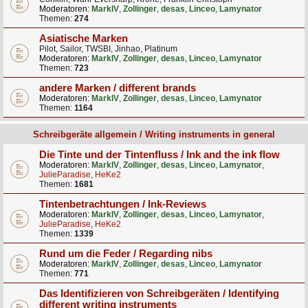
Moderatoren:
MarkIV
,
Zollinger
,
desas
,
Linceo
,
Lamynator
Themen:
274
Asiatische Marken
Pilot, Sailor, TWSBI, Jinhao, Platinum
Moderatoren:
MarkIV
,
Zollinger
,
desas
,
Linceo
,
Lamynator
Themen:
723
andere Marken / different brands
Moderatoren:
MarkIV
,
Zollinger
,
desas
,
Linceo
,
Lamynator
Themen:
1164
Schreibgeräte allgemein / Writing instruments in general
Die Tinte und der Tintenfluss / Ink and the ink flow
Moderatoren:
MarkIV
,
Zollinger
,
desas
,
Linceo
,
Lamynator
,
JulieParadise
,
HeKe2
Themen:
1681
Tintenbetrachtungen / Ink-Reviews
Moderatoren:
MarkIV
,
Zollinger
,
desas
,
Linceo
,
Lamynator
,
JulieParadise
,
HeKe2
Themen:
1339
Rund um die Feder / Regarding nibs
Moderatoren:
MarkIV
,
Zollinger
,
desas
,
Linceo
,
Lamynator
Themen:
771
Das Identifizieren von Schreibgeräten / Identifying
different writing instruments