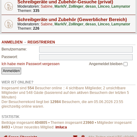
Schreibgeräte und Zubehör-Gesuche (privat)
Moderatoren:
Sabine
,
MarkIV
,
Zollinger
,
desas
,
Linceo
,
Lamynator
Themen:
335
Schreibgeräte und Zubehör (Gewerblicher Bereich)
Moderatoren:
Sabine
,
MarkIV
,
Zollinger
,
desas
,
Linceo
,
Lamynator
Themen:
226
ANMELDEN
•
REGISTRIEREN
Benutzername:
Passwort:
Ich habe mein Passwort vergessen
Angemeldet bleiben
WER IST ONLINE?
Insgesamt sind
554
Besucher online :: 4 sichtbare Mitglieder, 2 unsichtbare
Mitglieder und 548 Gäste (basierend auf den aktiven Besuchern der letzten 5
Minuten)
Der Besucherrekord liegt bei
12984
Besuchern, die am 05.06.2026 23:55
gleichzeitig online waren.
STATISTIK
Beiträge insgesamt
404805
• Themen insgesamt
23960
• Mitglieder insgesamt
8493
• Unser neuestes Mitglied:
imluca