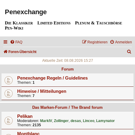
Penexchange
Die Klassiker
Limited Editions
Plenum & Tauschbörse
Pen-Wiki
FAQ
Registrieren
Anmelden
S
Foren-Übersicht
u
Aktuelle Zeit: 08.08.2026 15:27
c
Forum
h
Penexchange Regeln / Guidelines
Themen:
1
e
Hinweise / Mitteilungen
Themen:
7
Das Marken-Forum / The Brand forum
Pelikan
Moderatoren:
MarkIV
,
Zollinger
,
desas
,
Linceo
,
Lamynator
Themen:
2135
Montblanc