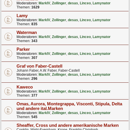
Moderatoren:
MarkIV
,
Zollinger
,
desas
,
Linceo
,
Lamynator
Themen:
1629
Lamy
Moderatoren:
MarkIV
,
Zollinger
,
desas
,
Linceo
,
Lamynator
Themen:
835
Waterman
Moderatoren:
MarkIV
,
Zollinger
,
desas
,
Linceo
,
Lamynator
Themen:
343
Parker
Moderatoren:
MarkIV
,
Zollinger
,
desas
,
Linceo
,
Lamynator
Themen:
307
Graf von Faber-Castell
Johann Faber, A.W. Faber, Faber-Castell
Moderatoren:
MarkIV
,
Zollinger
,
desas
,
Linceo
,
Lamynator
Themen:
296
Kaweco
Moderatoren:
MarkIV
,
Zollinger
,
desas
,
Linceo
,
Lamynator
Themen:
377
Omas, Aurora, Montegrappa, Visconti, Stipula, Delta
und andere ital.Marken
Moderatoren:
MarkIV
,
Zollinger
,
desas
,
Linceo
,
Lamynator
Themen:
545
Sheaffer, Cross und andere amerikanische Marken
Conklin, Wahl-Eversharp, Krone, Franklin Christoph